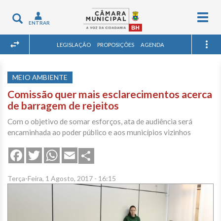
Togg
Toggle
ENTRAR
navig
navigation
LEGISLAÇÃO
PROPOSIÇÕES
AGENDA
MEIO AMBIENTE
Comissão quer mais esclarecimentos acerca
de barragem de rejeitos
Com o objetivo de somar esforços, ata de audiência será
encaminhada ao poder público e aos municípios vizinhos
Share
Facebook
Twitter
WhatsApp
Email
Terça-Feira, 1 Agosto, 2017 - 16:15