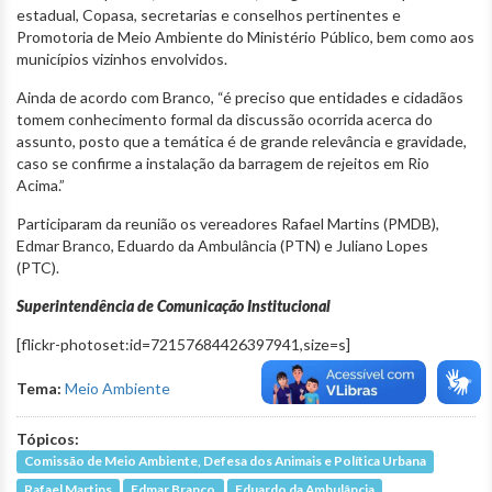
estadual, Copasa, secretarias e conselhos pertinentes e
Promotoria de Meio Ambiente do Ministério Público, bem como aos
municípios vizinhos envolvidos.
Ainda de acordo com Branco, “é preciso que entidades e cidadãos
tomem conhecimento formal da discussão ocorrida acerca do
assunto, posto que a temática é de grande relevância e gravidade,
caso se confirme a instalação da barragem de rejeitos em Rio
Acima.”
Participaram da reunião os vereadores Rafael Martins (PMDB),
Edmar Branco, Eduardo da Ambulância (PTN) e Juliano Lopes
(PTC).
Superintendência de Comunicação Institucional
[flickr-photoset:id=72157684426397941,size=s]
Tema:
Meio Ambiente
Tópicos:
Comissão de Meio Ambiente, Defesa dos Animais e Política Urbana
Rafael Martins
Edmar Branco
Eduardo da Ambulância