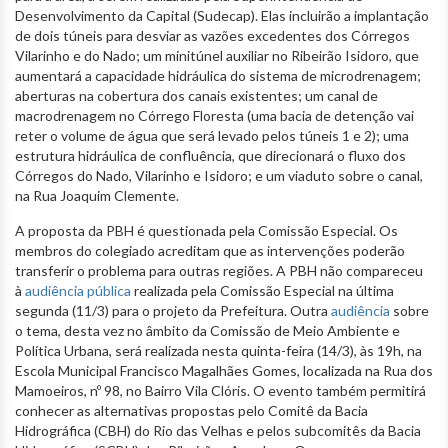
Desenvolvimento da Capital (Sudecap). Elas incluirão a implantação
de dois túneis para desviar as vazões excedentes dos Córregos
Vilarinho e do Nado; um minitúnel auxiliar no Ribeirão Isidoro, que
aumentará a capacidade hidráulica do sistema de microdrenagem;
aberturas na cobertura dos canais existentes; um canal de
macrodrenagem no Córrego Floresta (uma bacia de detenção vai
reter o volume de água que será levado pelos túneis 1 e 2); uma
estrutura hidráulica de confluência, que direcionará o fluxo dos
Córregos do Nado, Vilarinho e Isidoro; e um viaduto sobre o canal,
na Rua Joaquim Clemente.
A proposta da PBH é questionada pela Comissão Especial. Os
membros do colegiado acreditam que as intervenções poderão
transferir o problema para outras regiões. A PBH não compareceu
à
audiência pública
realizada pela Comissão Especial na última
segunda (11/3) para o projeto da Prefeitura. Outra
audiência
sobre
o tema, desta vez no âmbito da Comissão de Meio Ambiente e
Política Urbana, será realizada nesta quinta-feira (14/3), às 19h, na
Escola Municipal Francisco Magalhães Gomes, localizada na Rua dos
Mamoeiros, nº 98, no Bairro Vila Clóris. O evento também permitirá
conhecer as alternativas propostas pelo Comitê da Bacia
Hidrográfica (CBH) do Rio das Velhas e pelos subcomitês da Bacia