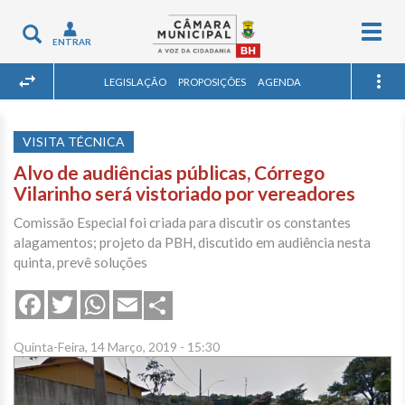
Togg
Toggle
ENTRAR
navig
navigation
LEGISLAÇÃO
PROPOSIÇÕES
AGENDA
VISITA TÉCNICA
Alvo de audiências públicas, Córrego
Vilarinho será vistoriado por vereadores
Comissão Especial foi criada para discutir os constantes
alagamentos; projeto da PBH, discutido em audiência nesta
quinta, prevê soluções
Share
Facebook
Twitter
WhatsApp
Email
Quinta-Feira, 14 Março, 2019 - 15:30