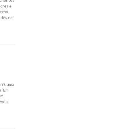
nchentes
dores e
rastou
dades em
/9), uma
a. Em
em
sendo