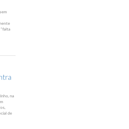
 sem
amente
“falta
ntra
rinho, na
Em
os,
cial de