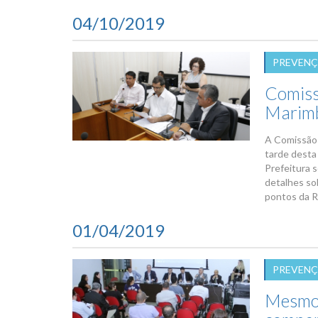
04/10/2019
PREVENÇ
Comiss
Marimb
A Comissão 
tarde desta
Prefeitura 
detalhes so
pontos da R
01/04/2019
PREVENÇ
Mesmo 