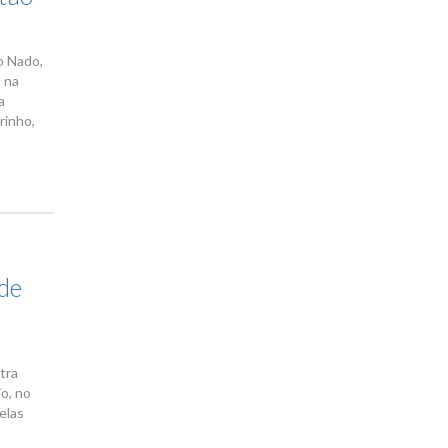
o Nado,
 na
a
rinho,
 de
tra
o, no
elas