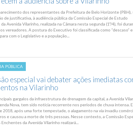
ecem à audiência sobre a Vilarinho
recimento dos representantes da Prefeitura de Belo Horizonte (PBH),
o de justificativa, à audiência pública da Comissão Especial de Estudo
 da Avenida Vilarinho, realizada na Câmara nesta segunda (1º/4), foi dur
los vereadores. A postura do Executivo foi classificada como “descaso” e 
para com o Legislativo e a população...
IA PÚBLICA
ão especial vai debater ações imediatas co
entos na Vilarinho
ncipais gargalos da infraestrutura de drenagem da capital, a Avenida Vila
enda Nova, tem sido notícia recorrente nos períodos de chuva intensa. 
 2018, após uma forte tempestade, o alagamento na via invadiu comérci
rros e causou a morte de três pessoas. Nesse contexto, a Comissão Espe
Enchentes da Avenida Vilarinho realizará...