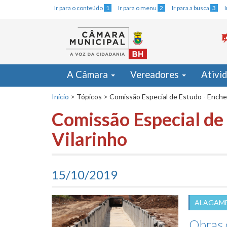
Ir para o conteúdo
1
Ir para o menu
2
Ir para a busca
3
A Câmara
Vereadores
Ativi
Início
>
Tópicos
>
Comissão Especial de Estudo - Enche
Comissão Especial de
Vilarinho
15/10/2019
ALAGAM
Obras 