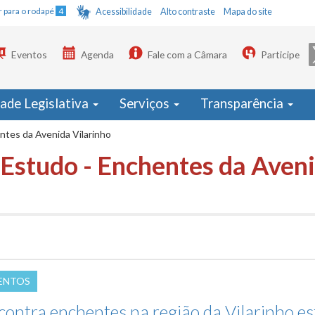
Ir para o rodapé
4
Acessibilidade
Alto contraste
Mapa do site
Eventos
Agenda
Fale com a Câmara
Participe
dade Legislativa
Serviços
Transparência
ntes da Avenida Vilarinho
 Estudo - Enchentes da Aven
ENTOS
contra enchentes na região da Vilarinho e