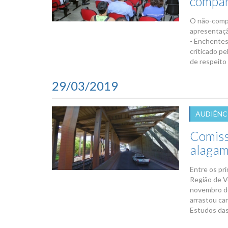
compar
O não-compa
apresentaçã
- Enchentes
criticado pe
de respeito 
29/03/2019
AUDIÊNC
Comiss
alagam
Entre os pri
Região de V
novembro de
arrastou ca
Estudos das 