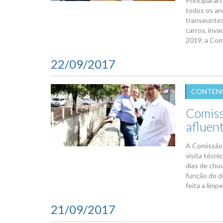
Principal a
todos os an
transeuntes
carros, inv
2019, a Com
22/09/2017
CONTENÇ
Comiss
afluen
A Comissão E
visita técni
dias de chu
função do d
feita a limp
21/09/2017