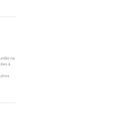
união na
ções à
e
utros