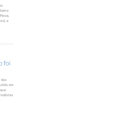
go
Bairro
 Nova,
os), a
 foi
a das
cutido em
 que
ntalistas