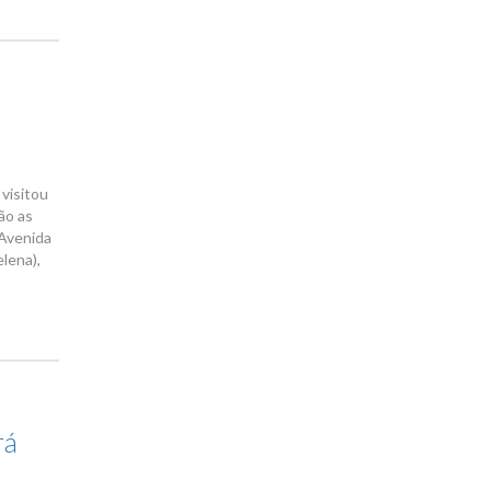
 visitou
ão as
 Avenida
elena),
rá