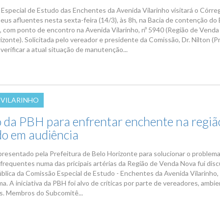
Especial de Estudo das Enchentes da Avenida Vilarinho visitará o Córre
seus afluentes nesta sexta-feira (14/3), às 8h, na Bacia de contenção do 
, com ponto de encontro na Avenida Vilarinho, nº 5940 (Região de Venda
zonte). Solicitada pelo vereador e presidente da Comissão, Dr. Nilton (Pr
 verificar a atual situação de manutenção...
 VILARINHO
o da PBH para enfrentar enchente na região
do em audiência
presentado pela Prefeitura de Belo Horizonte para solucionar o problem
frequentes numa das pricipais artérias da Região de Venda Nova fui dis
ública da Comissão Especial de Estudo - Enchentes da Avenida Vilarinho,
ma. A iniciativa da PBH foi alvo de críticas por parte de vereadores, ambie
s. Membros do Subcomitê...