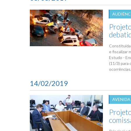
AUDIÊNC
Projeto
debati
Constituída
e fiscalizar
Estudo - En
(11/3) para
ocorrências.
14/02/2019
AVENIDA
Projet
comissã