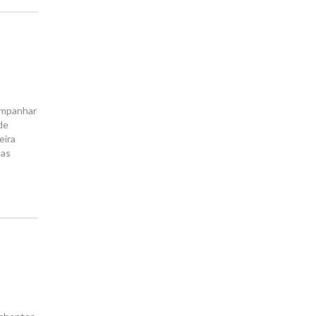
companhar
de
eira
sas