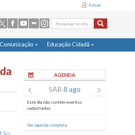
Entrar
Formulário
de busca
Comunicação
Educação Cidadã
ida
AGENDA
SAB
8 ago
Este dia não contém eventos
cadastrados.
Ver agenda completa
stão