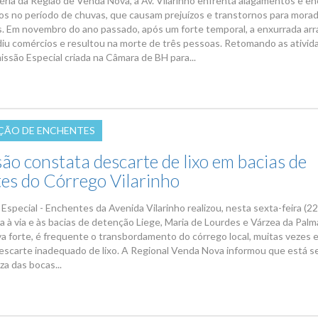
rtéria da Região de Venda Nova, a Av. Vilarinho enfrenta alagamentos e e
os no período de chuvas, que causam prejuízos e transtornos para mora
. Em novembro do ano passado, após um forte temporal, a enxurrada ar
adiu comércios e resultou na morte de três pessoas. Retomando as ativi
issão Especial criada na Câmara de BH para...
ÃO DE ENCHENTES
ão constata descarte de lixo em bacias de
tes do Córrego Vilarinho
special - Enchentes da Avenida Vilarinho realizou, nesta sexta-feira (22
ca à via e às bacias de detenção Liege, Maria de Lourdes e Várzea da Palm
va forte, é frequente o transbordamento do córrego local, muitas vezes 
escarte inadequado de lixo. A Regional Venda Nova informou que está 
eza das bocas...