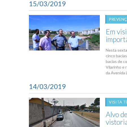
15/03/2019
PREVENÇ
Em visi
import
Nesta sexta
cinco bacia
bacias de c
Vilarinho e 
da Avenida L
14/03/2019
VISITA 
Alvo de
vistor