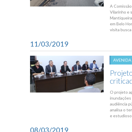
A Comissão 
Vilarinho e 
Mantiqueira
em Belo Hori
visita busca
11/03/2019
AVENIDA
Projet
critica
O projeto a
inundações 
audiência p
analisa o te
e estudioso
08/03/2019