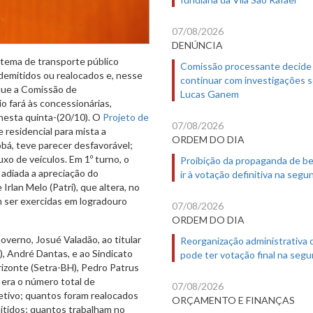
07/08/2026
DENÚNCIA
tema de transporte público
Comissão processante decide
 demitidos ou realocados e, nesse
continuar com investigações 
que a Comissão de
Lucas Ganem
 fará às concessionárias,
nesta quinta-(20/10). O
Projeto de
07/08/2026
e residencial para mista a
ORDEM DO DIA
obá, teve parecer desfavorável;
uxo de veículos. Em 1º turno, o
Proibição da propaganda de b
 adiada a apreciação do
ir à votação definitiva na segu
Irlan Melo (Patri), que altera, no
m ser exercidas em logradouro
07/08/2026
ORDEM DO DIA
overno, Josué Valadão, ao titular
Reorganização administrativa
, André Dantas, e ao Sindicato
pode ter votação final na segu
izonte (Setra-BH), Pedro Patrus
 era o número total de
07/08/2026
etivo; quantos foram realocados
ORÇAMENTO E FINANÇAS
itidos; quantos trabalham no