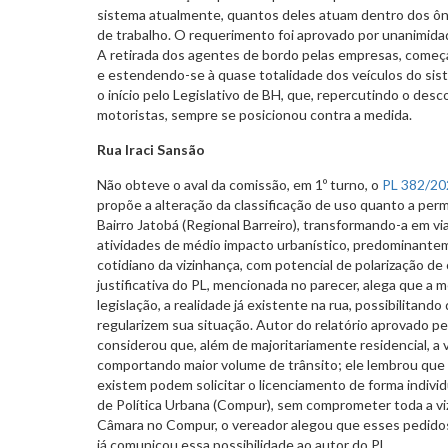
sistema atualmente, quantos deles atuam dentro dos ôn
de trabalho. O requerimento foi aprovado por unanimida
A retirada dos agentes de bordo pelas empresas, começa
e estendendo-se à quase totalidade dos veículos do si
o início pelo Legislativo de BH, que, repercutindo o de
motoristas, sempre se posicionou contra a medida.
Rua Iraci Sansão
Não obteve o aval da comissão, em 1º turno, o
PL 382/20
propõe a alteração da classificação de uso quanto a perm
Bairro Jatobá (Regional Barreiro), transformando-a em vi
atividades de médio impacto urbanístico, predominant
cotidiano da vizinhança, com potencial de polarização de
justificativa do PL, mencionada no parecer, alega que a
legislação, a realidade já existente na rua, possibilitand
regularizem sua situação. Autor do relatório aprovado pe
considerou que, além de majoritariamente residencial, a v
comportando maior volume de trânsito; ele lembrou que
existem podem solicitar o licenciamento de forma indivi
de Política Urbana (Compur), sem comprometer toda a v
Câmara no Compur, o vereador alegou que esses pedido
já comunicou essa possibilidade ao autor do PL.