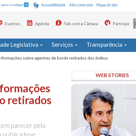
Ir para o rodapé
4
Acessibilidade
Alto contraste
Mapa do site
Eventos
Agenda
Fale com a Câmara
Participe
dade Legislativa
Serviços
Transparência
nformações sobre agentes de bordo retirados dos ônibus
WEB STORIES
nformações
o retirados
 tem parecer pela
a pública teve