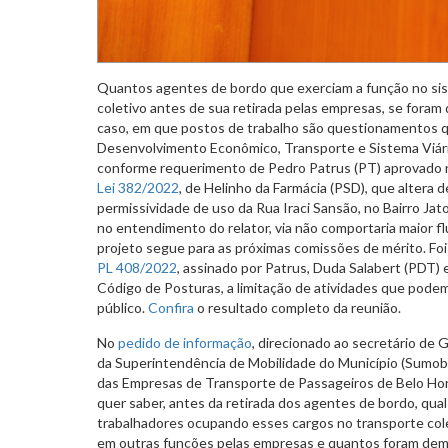
Quantos agentes de bordo que exerciam a função no sis
coletivo antes de sua retirada pelas empresas, se foram
caso, em que postos de trabalho são questionamentos 
Desenvolvimento Econômico, Transporte e Sistema Viário
conforme requerimento de Pedro Patrus (PT) aprovado 
Lei 382/2022
, de Helinho da Farmácia (PSD), que altera d
permissividade de uso da Rua Iraci Sansão, no Bairro Jat
no entendimento do relator, via não comportaria maior fl
projeto segue para as próximas comissões de mérito. Foi
PL 408/2022
, assinado por Patrus, Duda Salabert (PDT) e 
Código de Posturas, a limitação de atividades que pode
público.
Confira
o resultado completo da reunião.
No
pedido de informação
, direcionado ao secretário de G
da Superintendência de Mobilidade do Município (Sumob)
das Empresas de Transporte de Passageiros de Belo Hor
quer saber, antes da retirada dos agentes de bordo, qual
trabalhadores ocupando esses cargos no transporte col
em outras funções pelas empresas e quantos foram dem