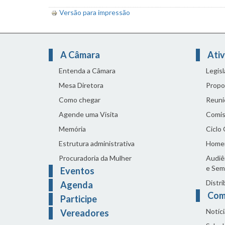
Versão para impressão
A Câmara
Ativ
Entenda a Câmara
Legis
Mesa Diretora
Propo
Como chegar
Reuni
Agende uma Visita
Comis
Memória
Ciclo
Estrutura administrativa
Home
Procuradoria da Mulher
Audiên
e Sem
Eventos
Distri
Agenda
Com
Participe
Notíci
Vereadores