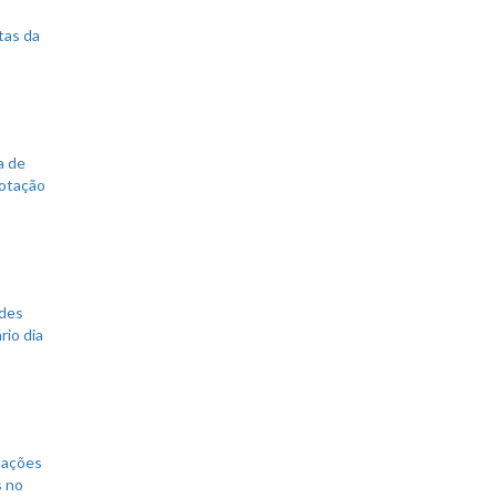
tas da
a de
votação
ades
rio dia
mações
s no