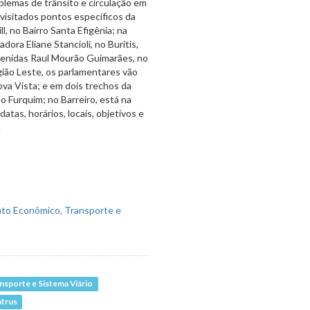
blemas de trânsito e circulação em
 visitados pontos específicos da
l, no Bairro Santa Efigênia; na
ora Eliane Stancioli, no Buritis,
venidas Raul Mourão Guimarães, no
egião Leste, os parlamentares vão
ova Vista; e em dois trechos da
 Furquim; no Barreiro, está na
atas, horários, locais, objetivos e
.
sporte e Sistema Viário
atrus