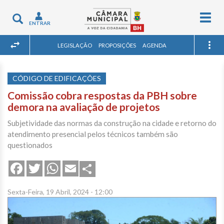
Togg
Toggle
ENTRAR
navig
navigation
LEGISLAÇÃO
PROPOSIÇÕES
AGENDA
CÓDIGO DE EDIFICAÇÕES
Comissão cobra respostas da PBH sobre
demora na avaliação de projetos
Subjetividade das normas da construção na cidade e retorno do
atendimento presencial pelos técnicos também são
questionados
Share
Facebook
Twitter
WhatsApp
Email
Sexta-Feira, 19 Abril, 2024 - 12:00