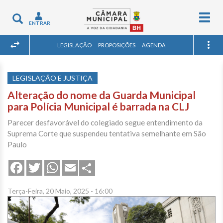
Togg
Toggle
ENTRAR
navig
navigation
LEGISLAÇÃO
PROPOSIÇÕES
AGENDA
LEGISLAÇÃO E JUSTIÇA
Alteração do nome da Guarda Municipal
para Polícia Municipal é barrada na CLJ
Parecer desfavorável do colegiado segue entendimento da
Suprema Corte que suspendeu tentativa semelhante em São
Paulo
Share
Facebook
Twitter
WhatsApp
Email
Terça-Feira, 20 Maio, 2025 - 16:00