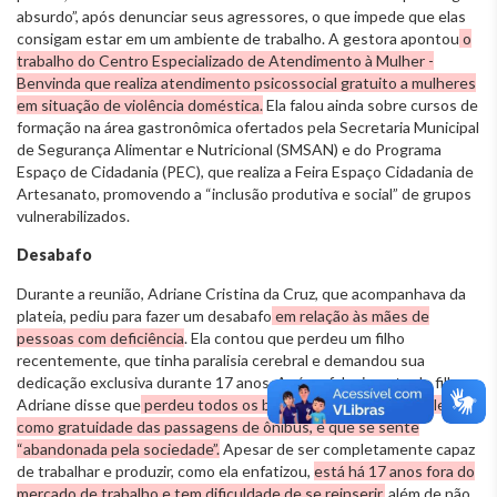
absurdo”, após denunciar seus agressores, o que impede que elas
consigam estar em um ambiente de trabalho. A gestora apontou
o
trabalho do Centro Especializado de Atendimento à Mulher -
Benvinda que realiza atendimento psicossocial gratuito a mulheres
em situação de violência doméstica.
Ela falou ainda sobre cursos de
formação na área gastronômica ofertados pela Secretaria Municipal
de Segurança Alimentar e Nutricional (SMSAN) e do Programa
Espaço de Cidadania (PEC), que realiza a Feira Espaço Cidadania de
Artesanato, promovendo a “inclusão produtiva e social” de grupos
vulnerabilizados.
Desabafo
Durante a reunião, Adriane Cristina da Cruz, que acompanhava da
plateia, pediu para fazer um desabafo
em relação às mães de
pessoas com deficiência
. Ela contou que perdeu um filho
recentemente, que tinha paralisia cerebral e demandou sua
dedicação exclusiva durante 17 anos. Após o falecimento do filho,
Adriane disse que
perdeu todos os benefícios vinculados a ele,
como gratuidade das passagens de ônibus, e que se sente
“abandonada pela sociedade”.
Apesar de ser completamente capaz
de trabalhar e produzir, como ela enfatizou,
está há 17 anos fora do
mercado de trabalho e tem dificuldade de se reinserir,
além de não