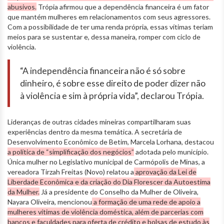
abusivos.
Trópia afirmou que a dependência financeira é um fator
que mantém mulheres em relacionamentos com seus agressores.
Com a possibilidade de ter uma renda própria, essas vítimas teriam
meios para se sustentar e, dessa maneira, romper com ciclo de
violência.
“A independência financeira não é só sobre
dinheiro, é sobre esse direito de poder dizer não
à violência e sim à própria vida”, declarou Trópia.
Lideranças de outras cidades mineiras compartilharam suas
experiências dentro da mesma temática. A secretária de
Desenvolvimento Econômico de Betim, Marcela Lorhana, destacou
a política de “simplificação dos negócios”
adotada pelo município.
Única mulher no Legislativo municipal de Carmópolis de Minas, a
vereadora Tirzah Freitas (Novo) relatou a
aprovação da Lei de
Liberdade Econômica e da criação do Dia Florescer da Autoestima
da Mulher.
Já a presidente do Conselho da Mulher de Oliveira,
Nayara Oliveira, mencionou
a formação de uma rede de apoio a
mulheres vítimas de violência doméstica, além de parcerias com
bancos e faculdades para oferta de crédito e bolsas de estudo às