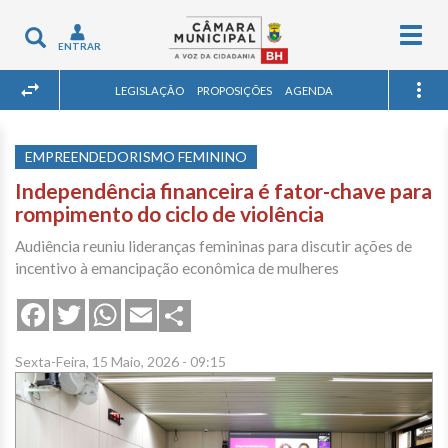
Togg
Toggle
ENTRAR
navig
navigation
LEGISLAÇÃO
PROPOSIÇÕES
AGENDA
EMPREENDEDORISMO FEMININO
Independência financeira é fator-chave para
rompimento do ciclo de violência
Audiência reuniu lideranças femininas para discutir ações de
incentivo à emancipação econômica de mulheres
Share
Facebook
Twitter
WhatsApp
Email
Sexta-Feira, 15 Maio, 2026 - 09:15