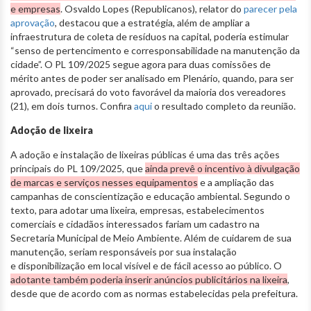
e empresas
. Osvaldo Lopes (Republicanos), relator do
parecer pela
aprovação
, destacou que a estratégia, além de ampliar a
infraestrutura de coleta de resíduos na capital, poderia estimular
“senso de pertencimento e corresponsabilidade na manutenção da
cidade”. O PL 109/2025 segue agora para duas comissões de
mérito antes de poder ser analisado em Plenário, quando, para ser
aprovado, precisará do voto favorável da maioria dos vereadores
(21), em dois turnos. Confira
aqui
o resultado completo da reunião.
Adoção de lixeira
A adoção e instalação de lixeiras públicas é uma das três ações
principais do PL 109/2025, que
ainda prevê o incentivo à divulgação
de marcas e serviços nesses equipamentos
e a ampliação das
campanhas de conscientização e educação ambiental. Segundo o
texto, para adotar uma lixeira, empresas, estabelecimentos
comerciais e cidadãos interessados fariam um cadastro na
Secretaria Municipal de Meio Ambiente. Além de cuidarem de sua
manutenção, seriam responsáveis por sua instalação
e disponibilização em local visível e de fácil acesso ao público. O
adotante também poderia inserir anúncios publicitários na lixeira
,
desde que de acordo com as normas estabelecidas pela prefeitura.