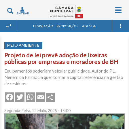
Togg
Toggle
ENTRAR
navig
navigation
LEGISLAÇÃO
PROPOSIÇÕES
AGENDA
MEIO AMBIENTE
Projeto de lei prevê adoção de lixeiras
públicas por empresas e moradores de BH
Equipamentos poderiam veicular publicidade. Autor do PL,
Neném da Farmácia quer tornar a capital referência na gestão
de resíduos
Share
Facebook
Twitter
WhatsApp
Email
Segunda-Feira, 12 Maio, 2025 - 15:00