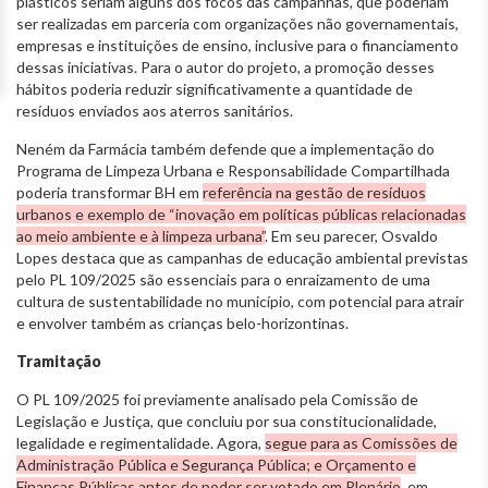
plásticos seriam alguns dos focos das campanhas, que poderiam
ser realizadas em parceria com organizações não governamentais,
empresas e instituições de ensino, inclusive para o financiamento
dessas iniciativas. Para o autor do projeto, a promoção desses
hábitos poderia reduzir significativamente a quantidade de
resíduos enviados aos aterros sanitários.
Neném da Farmácia também defende que a implementação do
Programa de Limpeza Urbana e Responsabilidade Compartilhada
poderia transformar BH em
referência na gestão de resíduos
urbanos e exemplo de “inovação em políticas públicas relacionadas
ao meio ambiente e à limpeza urbana”
. Em seu parecer, Osvaldo
Lopes destaca que as campanhas de educação ambiental previstas
pelo PL 109/2025 são essenciais para o enraizamento de uma
cultura de sustentabilidade no município, com potencial para atrair
e envolver também as crianças belo-horizontinas.
Tramitação
O PL 109/2025 foi previamente analisado pela Comissão de
Legislação e Justiça, que concluiu por sua constitucionalidade,
legalidade e regimentalidade. Agora,
segue para as Comissões de
Administração Pública e Segurança Pública; e Orçamento e
Finanças Públicas antes de poder ser votado em Plenário
, em