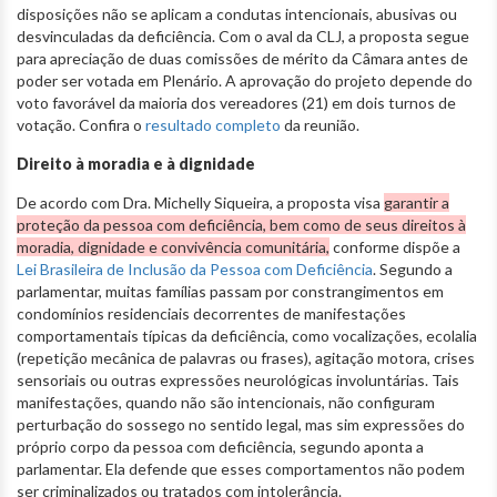
disposições não se aplicam a condutas intencionais, abusivas ou
desvinculadas da deficiência. Com o aval da CLJ, a proposta segue
para apreciação de duas comissões de mérito da Câmara antes de
poder ser votada em Plenário. A aprovação do projeto depende do
voto favorável da maioria dos vereadores (21) em dois turnos de
votação. Confira o
resultado completo
da reunião.
Direito à moradia e à dignidade
De acordo com Dra. Michelly Siqueira, a proposta visa
garantir a
proteção da pessoa com deficiência, bem como de seus direitos à
moradia, dignidade e convivência comunitária,
conforme dispõe a
Lei Brasileira de Inclusão da Pessoa com Deficiência
. Segundo a
parlamentar, muitas famílias passam por constrangimentos em
condomínios residenciais decorrentes de manifestações
comportamentais típicas da deficiência, como vocalizações, ecolalia
(repetição mecânica de palavras ou frases), agitação motora, crises
sensoriais ou outras expressões neurológicas involuntárias. Tais
manifestações, quando não são intencionais, não configuram
perturbação do sossego no sentido legal, mas sim expressões do
próprio corpo da pessoa com deficiência, segundo aponta a
parlamentar. Ela defende que esses comportamentos não podem
ser criminalizados ou tratados com intolerância.