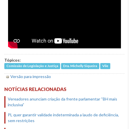
Tópicos:
Comissão de Legislação e Justiça
Dra. Michelly Siqueira
Vile
Versão para impressão
NOTÍCIAS RELACIONADAS
Vereadores anunciam criação da frente parlamentar “BH mais
inclusiva”
PL quer garantir validade indeterminada a laudo de deficiência,
sem restrições