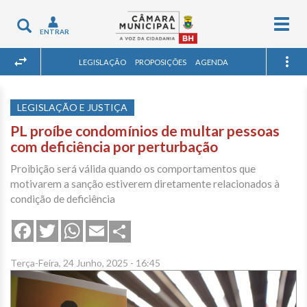
Togg
Toggle
ENTRAR
navig
navigation
LEGISLAÇÃO
PROPOSIÇÕES
AGENDA
LEGISLAÇÃO E JUSTIÇA
PL proíbe condomínios de multar pessoas
com deficiência por perturbação
Proibição será válida quando os comportamentos que
motivarem a sanção estiverem diretamente relacionados à
condição de deficiência
Share
Facebook
Twitter
WhatsApp
Email
Terça-Feira, 24 Junho, 2025 - 16:45