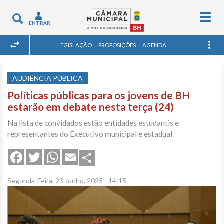
Togg
Toggle
ENTRAR
navig
navigation
LEGISLAÇÃO
PROPOSIÇÕES
AGENDA
AUDIÊNCIA PÚBLICA
Políticas públicas para os jovens de BH
estarão em debate nesta terça (24)
Na lista de convidados estão entidades estudantis e
representantes do Executivo municipal e estadual
Share
Facebook
Twitter
WhatsApp
Email
Segunda-Feira, 23 Junho, 2025 - 14:15