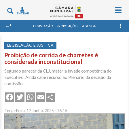
Togg
Toggle
ENTRAR
navig
navigation
LEGISLAÇÃO
PROPOSIÇÕES
AGENDA
LEGISLAÇÃO E JUSTIÇA
Proibição de corrida de charretes é
considerada inconstitucional
Segundo parecer da CLJ, matéria invade competência do
Executivo. Ainda cabe recurso ao Plenário da decisão da
comissão
Share
Facebook
Twitter
WhatsApp
Email
Terça-Feira, 17 Junho, 2025 - 16:15