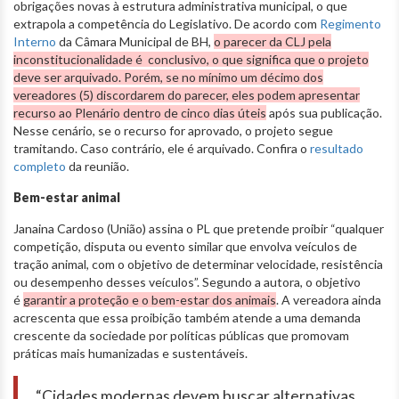
obrigações novas à estrutura administrativa municipal, o que
extrapola a competência do Legislativo. De acordo com
Regimento
Interno
da Câmara Municipal de BH,
o parecer da CLJ pela
inconstitucionalidade é conclusivo, o que significa que o projeto
deve ser arquivado. Porém, se no mínimo um décimo dos
vereadores (5) discordarem do parecer, eles podem apresentar
recurso ao Plenário dentro de cinco dias úteis
após sua publicação.
Nesse cenário, se o recurso for aprovado, o projeto segue
tramitando. Caso contrário, ele é arquivado. Confira o
resultado
completo
da reunião.
Bem-estar animal
Janaina Cardoso (União) assina o PL que pretende proibir “qualquer
competição, disputa ou evento similar que envolva veículos de
tração animal, com o objetivo de determinar velocidade, resistência
ou desempenho desses veículos”. Segundo a autora, o objetivo
é
garantir a proteção e o bem-estar dos animais
. A vereadora ainda
acrescenta que essa proibição também atende a uma demanda
crescente da sociedade por políticas públicas que promovam
práticas mais humanizadas e sustentáveis.
“Cidades modernas devem buscar alternativas