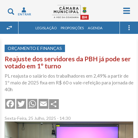
Togg
Toggle
ENTRAR
navig
navigation
LEGISLAÇÃO
PROPOSIÇÕES
AGENDA
ORÇAMENTO E FINANÇAS
Reajuste dos servidores da PBH já pode ser
votado em 1º turno
PL reajusta o salário dos trabalhadores em 2,49% a partir de
1º maio de 2025 fixa em R$ 60 o vale-refeição para jornada de
40h
Share
Facebook
Twitter
WhatsApp
Email
Sexta-Feira, 25 Julho, 2025 - 14:30