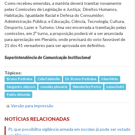
Como recebeu emendas, a matéria deverá tramitar novamente
pelas Comissões de Legislação e Justiça; Direitos Humanos,
Habitação, Igualdade Racial e Defesa do Consumidor;
Administração Pública; e Educação, Ciência, Tecnologia, Cultura,
Desporto, Lazer e Turismo. Uma vez encerrada a tramitação pelas
comissões, em 2º turno, a proposição poderá vir a ser anunciada
para apreciação em Plenário, onde precisará do voto favorável de
21 dos 41 vereadores para ser aprovada em definitivo.
Superintendência de Comunicação Institucional
Tópicos:
Bruno Pedralva
Cida Falabella
Dr. Bruno Pedralva
Irlan Melo
Sargento Jalyson
reunião plenária
Wanderley Porto
Luiza Dulci
Pablo Almeida
Versão para impressão
NOTÍCIAS RELACIONADAS
PL que possibilita vigilância armada em escolas já pode ser votado