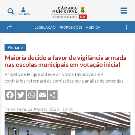
Togg
Toggle
ENTRAR
navig
navigation
LEGISLAÇÃO
PROPOSIÇÕES
AGENDA
Plenário
Maioria decide a favor de vigilância armada
nas escolas municipais em votação inicial
Projeto de lei que obteve 31 votos favoráveis e 9
contrários retornará às comissões para análise de emendas
Share
Facebook
Twitter
WhatsApp
Email
Terça-Feira, 12 Agosto, 2025 - 19:00