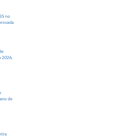
UBS no
aprovada
de
 2026,
e
lano de
ntra