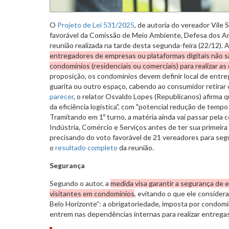
O
Projeto de Lei 531/2025
, de autoria do vereador Vile 
favorável da Comissão de Meio Ambiente, Defesa dos An
reunião realizada na tarde desta segunda-feira (22/12).
entregadores de empresas ou plataformas digitais não s
condomínios (residenciais ou comerciais) para realizar as
proposição, os condomínios devem definir local de entreg
guarita ou outro espaço, cabendo ao consumidor retirar
parecer
, o relator Osvaldo Lopes (Republicanos) afirma q
da eficiência logística", com "potencial redução de tempo 
Tramitando em 1º turno, a matéria ainda vai passar pela
Indústria, Comércio e Serviços antes de ter sua primeira
precisando do voto favorável de 21 vereadores para segu
o
resultado completo
da reunião.
Segurança
Segundo o autor, a
medida visa garantir a segurança de
visitantes em condomínios
, evitando o que ele consider
Belo Horizonte”: a obrigatoriedade, imposta por condom
entrem nas dependências internas para realizar entregas