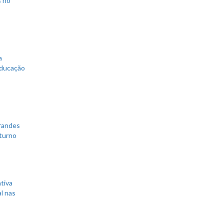
s no
a
educação
grandes
 turno
tiva
l nas