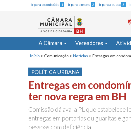
Ir para o conteúdo
1
Ir para o menu
2
Ir para a busca
3
A Câmara
Vereadores
Ativi
Início
>
Comunicação
>
Notícias
>
Entregas em condomí
POLÍTICA URBANA
Entregas em condomí
ter nova regra em BH
Comissão dá aval a PL que estabelece l
entregas em portarias ou guaritas e ga
pessoas com deficiência