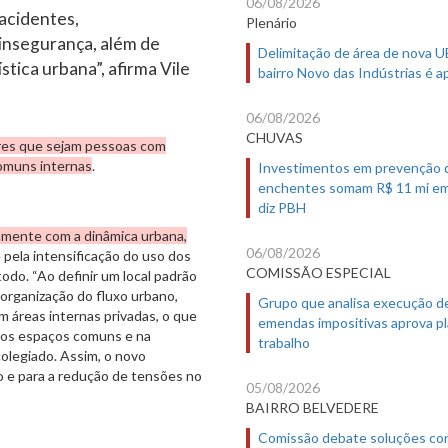
06/08/2026
 acidentes,
Plenário
 insegurança, além de
Delimitação de área de nova 
tica urbana”, afirma Vile
bairro Novo das Indústrias é 
06/08/2026
CHUVAS
es que sejam pessoas com
comuns internas
.
Investimentos em prevenção 
enchentes somam R$ 11 mi em
diz PBH
tamente com a dinâmica urbana,
06/08/2026
 pela intensificação do uso dos
COMISSÃO ESPECIAL
do. “Ao definir um local padrão
a organização do fluxo urbano,
Grupo que analisa execução d
 áreas internas privadas, o que
emendas impositivas aprova p
 dos espaços comuns e na
trabalho
 colegiado. Assim, o novo
no e para a redução de tensões no
05/08/2026
BAIRRO BELVEDERE
Comissão debate soluções co