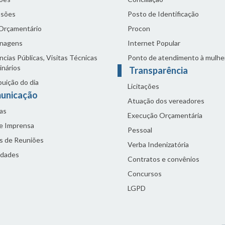
sões
Posto de Identificação
 Orçamentário
Procon
nagens
Internet Popular
cias Públicas, Visitas Técnicas
Ponto de atendimento à mulhe
inários
Transparência
buição do dia
Licitações
unicação
Atuação dos vereadores
as
Execução Orçamentária
de Imprensa
Pessoal
s de Reuniões
Verba Indenizatória
idades
Contratos e convênios
Concursos
LGPD