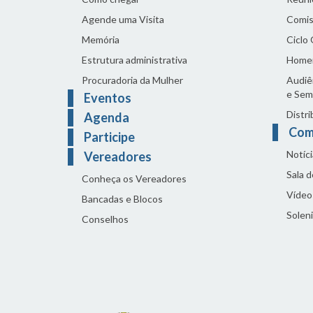
Agende uma Visita
Comis
Memória
Ciclo
Estrutura administrativa
Home
Procuradoria da Mulher
Audiên
e Sem
Eventos
Distri
Agenda
Com
Participe
Notíci
Vereadores
Sala 
Conheça os Vereadores
Vídeo
Bancadas e Blocos
Solen
Conselhos