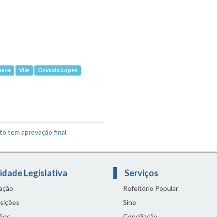
bana
Vile
Osvaldo Lopes
o tem aprovação final
idade Legislativa
Serviços
lação
Refeitório Popular
sições
Sine
ões
Conciliação