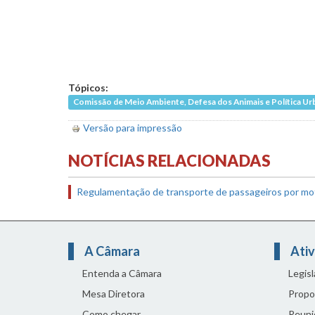
Tópicos:
Comissão de Meio Ambiente, Defesa dos Animais e Política Ur
Versão para impressão
NOTÍCIAS RELACIONADAS
Regulamentação de transporte de passageiros por mot
A Câmara
Ativ
Entenda a Câmara
Legis
Mesa Diretora
Propo
Como chegar
Reuni