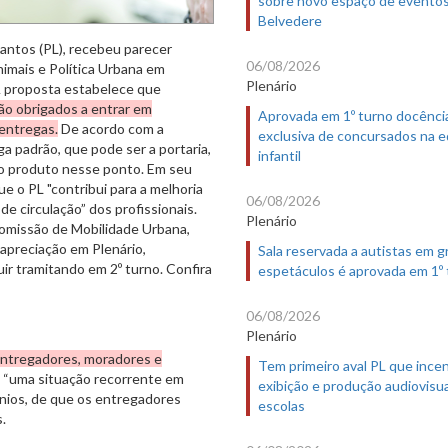
sobre novo espaço de evento
Belvedere
Santos (PL), recebeu parecer
06/08/2026
imais e Política Urbana em
Plenário
 A proposta estabelece que
ão obrigados a entrar em
Aprovada em 1º turno docênci
 entregas.
De acordo com a
exclusiva de concursados na 
a padrão, que pode ser a portaria,
infantil
 o produto nesse ponto. Em seu
ue o PL "contribui para a melhoria
06/08/2026
de circulação” dos profissionais.
Plenário
 comissão de Mobilidade Urbana,
 apreciação em Plenário,
Sala reservada a autistas em 
ir tramitando em 2º turno. Confira
espetáculos é aprovada em 1º
06/08/2026
Plenário
 entregadores, moradores e
Tem primeiro aval PL que incen
a “uma situação recorrente em
exibição e produção audiovisua
ínios, de que os entregadores
escolas
.