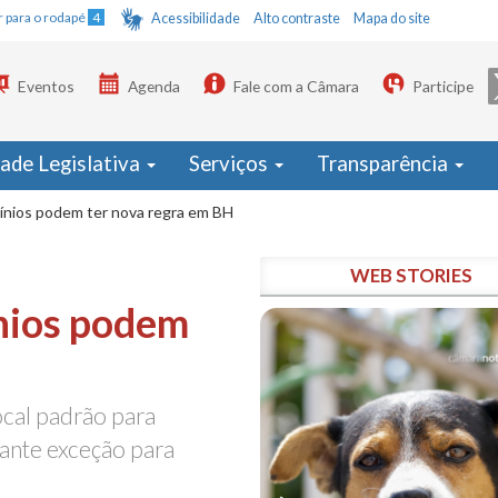
Ir para o rodapé
4
Acessibilidade
Alto contraste
Mapa do site
Eventos
Agenda
Fale com a Câmara
Participe
dade Legislativa
Serviços
Transparência
nios podem ter nova regra em BH
WEB STORIES
nios podem
ocal padrão para
rante exceção para