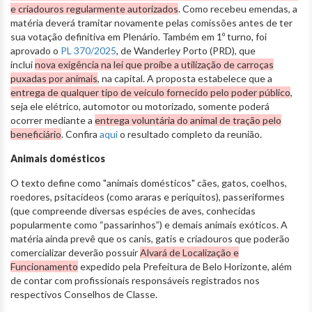
e criadouros regularmente autorizados
. Como recebeu emendas, a
matéria deverá tramitar novamente pelas comissões antes de ter
sua votação definitiva em Plenário. Também em 1º turno, foi
aprovado o
PL 370/2025
, de Wanderley Porto (PRD), que
inclui
nova exigência na lei que proíbe a utilização de carroças
puxadas por animais
, na capital. A proposta estabelece que a
entrega de qualquer tipo de veículo fornecido pelo poder público
,
seja ele elétrico, automotor ou motorizado, somente poderá
ocorrer mediante a
entrega voluntária do animal de tração pelo
beneficiário
. Confira
aqui
o resultado completo da reunião.
Animais domésticos
O texto define como "animais domésticos" cães, gatos, coelhos,
roedores, psitacídeos (como araras e periquitos), passeriformes
(que compreende diversas espécies de aves, conhecidas
popularmente como “passarinhos”) e demais animais exóticos. A
matéria ainda prevê que os canis, gatis e criadouros que poderão
comercializar deverão possuir
Alvará de Localização e
Funcionamento
expedido pela Prefeitura de Belo Horizonte, além
de contar com profissionais responsáveis registrados nos
respectivos Conselhos de Classe.