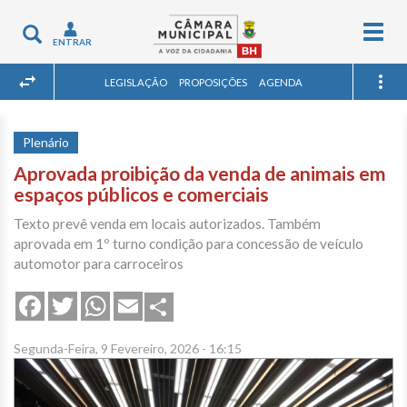
Togg
Toggle
ENTRAR
navig
navigation
LEGISLAÇÃO
PROPOSIÇÕES
AGENDA
Plenário
Aprovada proibição da venda de animais em
espaços públicos e comerciais
Texto prevê venda em locais autorizados. Também
aprovada em 1º turno condição para concessão de veículo
automotor para carroceiros
Share
Facebook
Twitter
WhatsApp
Email
Segunda-Feira, 9 Fevereiro, 2026 - 16:15