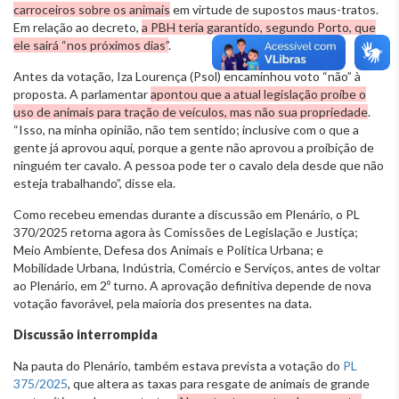
carroceiros sobre os animais
em virtude de supostos maus-tratos.
Em relação ao decreto,
a PBH teria garantido, segundo Porto, que
ele sairá “nos próximos dias”
.
Antes da votação, Iza Lourença (Psol) encaminhou voto “não” à
proposta. A parlamentar
apontou que a atual legislação proíbe o
uso de animais para tração de veículos, mas não sua propriedade
.
“Isso, na minha opinião, não tem sentido; inclusive com o que a
gente já aprovou aqui, porque a gente não aprovou a proibição de
ninguém ter cavalo. A pessoa pode ter o cavalo dela desde que não
esteja trabalhando”, disse ela.
Como recebeu emendas durante a discussão em Plenário, o PL
370/2025 retorna agora às Comissões de Legislação e Justiça;
Meio Ambiente, Defesa dos Animais e Politica Urbana; e
Mobilidade Urbana, Indústria, Comércio e Serviços, antes de voltar
ao Plenário, em 2º turno. A aprovação definitiva depende de nova
votação favorável, pela maioria dos presentes na data.
Discussão interrompida
Na pauta do Plenário, também estava prevista a votação do
PL
375/2025
, que altera as taxas para resgate de animais de grande