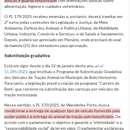
adoção e guarda responsável
com orientações básicas sobre
alimentação, higiene e cuidados veterinários.
O PL 179/2025 recebeu emendas e, portanto, deverá tramitar em
2º turno pelas comissões de Legislação e Justiça; de Meio
Ambiente, Defesa dos Animais e Política Urbana; de Mobilidade
Urbana, Indústria, Comércio e Serviços; e de Saúde e Saneamento.
Depois, poderá ser apreciado em Plenário, onde precisará do aval
da maioria (21) dos vereadores para aprovação.
Substituição gradativa
Está em vigor desde o dia 22 de janeiro deste ano, a
Lei
11.285/2021
, que instituiu o Programa de Substituição Gradativa
dos Veículos de Tração Animal no Município de Belo Horizonte.
Para tanto, a legislação prevê a criação do programa “Carreto do
Bem”, que consiste na substituição das carroças por veículos de
tração motorizada.
Nesse sentido, o PL 370/2025, de Wanderley Porto, busca
condicionar a entrega de qualquer tipo de veículo fornecido pelo
poder público à entrega do animal de tração pelo beneficiário
. De
acordo com o parlamentar, o objetivo é garantir a “efetividade” e a
“responsabilidade social” da lei em vigor. O parlamentar esclareceu