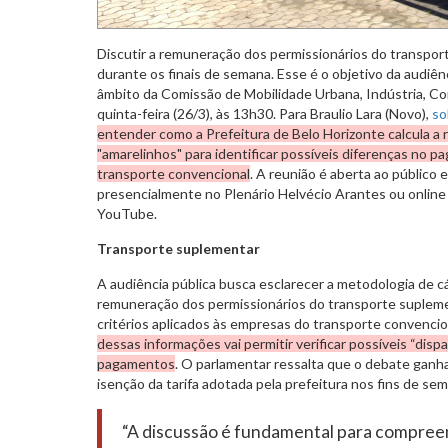
Discutir a remuneração dos permissionários do transpo
durante os finais de semana. Esse é o objetivo da audiênc
âmbito da Comissão de Mobilidade Urbana, Indústria, Co
quinta-feira (26/3), às 13h30. Para Braulio Lara (Novo),
so
entender como a Prefeitura de Belo Horizonte calcula a
"amarelinhos" para identificar possíveis diferenças no
transporte convencional
. A reunião é aberta ao públic
presencialmente no Plenário Helvécio Arantes ou onlin
YouTube.
Transporte suplementar
A audiência pública busca esclarecer a metodologia de c
remuneração dos permissionários do transporte suplem
critérios aplicados às empresas do transporte convencion
dessas informações vai permitir verificar possíveis “disp
pagamentos
. O parlamentar ressalta que o debate ganha 
isenção da tarifa adotada pela prefeitura nos fins de se
“A discussão é fundamental para compreen