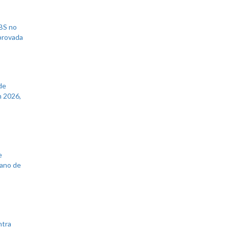
UBS no
aprovada
de
 2026,
e
lano de
ntra