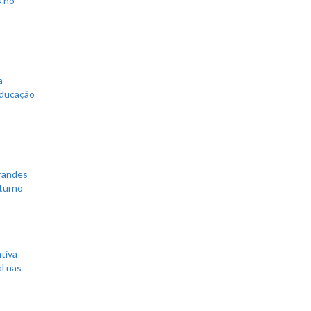
a
educação
grandes
 turno
tiva
l nas