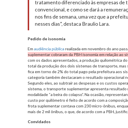
tratamento diferenciado às empresas de t
convencional, e como se dará a remuneraç
nos fins de semana, uma vez que a prefeit
nesses dias”, destaca Braulio Lara.
Pedido de isonomia
Em
audiência pública
realizada em novembro do ano pass
suplementar cobraram da PBH isonomia em relação ao s
com os dados apresentados, a produção quilométrica d
total da produção dos dois sistemas de transporte, ma
fica em torno de 2% do total pago pela prefeitura aos s
categoria também destacaram o resultado operacional n
Segundo eles, ao subtrair as despesas e os custos oper
sistema, o transporte suplementar apresenta resultado 
modalidade “a beira do colapso”. Na ocasião, representa
custo por quilômetro é feito de acordo com a composiçã
frota suplementar contava com 230 micro-ônibus, enqua
mais de 2 mil ônibus, o que, de acordo com a PBH, justifi
Convidados