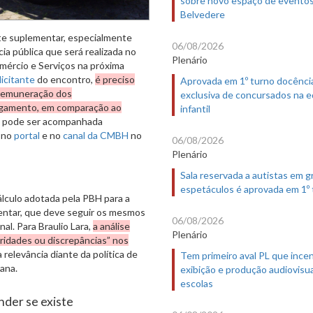
Belvedere
rte suplementar, especialmente
06/08/2026
ia pública que será realizada no
Plenário
mércio e Serviços na próxima
licitante
do encontro,
é preciso
Aprovada em 1º turno docênci
 remuneração dos
exclusiva de concursados na 
 pagamento, em comparação ao
infantil
o e pode ser acompanhada
e no
portal
e no
canal da CMBH
no
06/08/2026
Plenário
Sala reservada a autistas em 
espetáculos é aprovada em 1º
álculo adotada pela PBH para a
entar, que deve seguir os mesmos
06/08/2026
al. Para Braulio Lara,
a análise
Plenário
aridades ou discrepâncias” nos
relevância diante da política de
Tem primeiro aval PL que incen
mana.
exibição e produção audiovisua
escolas
der se existe