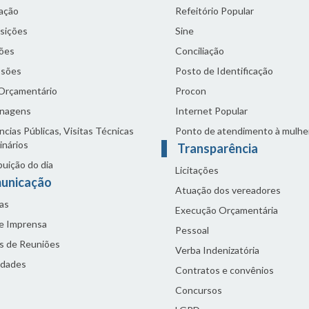
lação
Refeitório Popular
sições
Sine
ões
Conciliação
sões
Posto de Identificação
 Orçamentário
Procon
nagens
Internet Popular
cias Públicas, Visitas Técnicas
Ponto de atendimento à mulhe
inários
Transparência
buição do dia
Licitações
unicação
Atuação dos vereadores
as
Execução Orçamentária
de Imprensa
Pessoal
s de Reuniões
Verba Indenizatória
idades
Contratos e convênios
Concursos