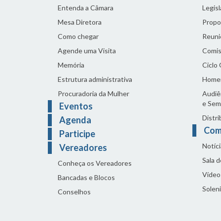
Entenda a Câmara
Legis
Mesa Diretora
Propo
Como chegar
Reuni
Agende uma Visita
Comis
Memória
Ciclo
Estrutura administrativa
Home
Procuradoria da Mulher
Audiên
e Sem
Eventos
Distri
Agenda
Com
Participe
Notíci
Vereadores
Sala 
Conheça os Vereadores
Vídeo
Bancadas e Blocos
Solen
Conselhos