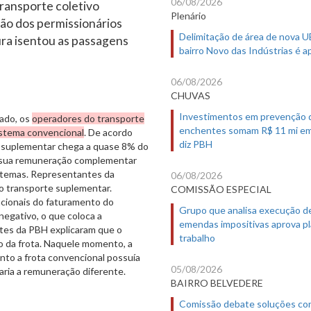
06/08/2026
ransporte coletivo
Plenário
ão dos permissionários
Delimitação de área de nova 
ura isentou as passagens
bairro Novo das Indústrias é 
06/08/2026
CHUVAS
Investimentos em prevenção 
ado, os
operadores do transporte
enchentes somam R$ 11 mi em
istema convencional
. De acordo
diz PBH
o suplementar chega a quase 8% do
s sua remuneração complementar
istemas. Representantes da
06/08/2026
o transporte suplementar.
COMISSÃO ESPECIAL
acionais do faturamento do
Grupo que analisa execução d
negativo, o que coloca a
emendas impositivas aprova p
ntes da PBH explicaram que o
trabalho
o da frota. Naquele momento, a
nto a frota convencional possuía
05/08/2026
caria a remuneração diferente.
BAIRRO BELVEDERE
Comissão debate soluções co