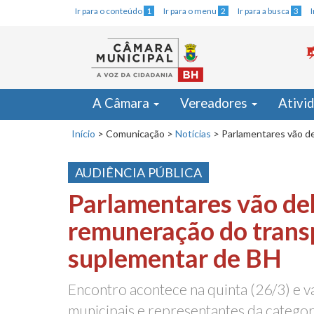
Ir para o conteúdo
1
Ir para o menu
2
Ir para a busca
3
A Câmara
Vereadores
Ativi
Início
>
Comunicação
>
Notícias
>
Parlamentares vão d
AUDIÊNCIA PÚBLICA
Parlamentares vão de
remuneração do trans
suplementar de BH
Encontro acontece na quinta (26/3) e v
municipais e representantes da categor