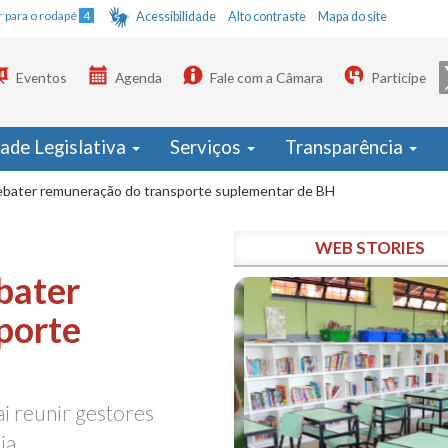
Ir para o rodapé
4
Acessibilidade
Alto contraste
Mapa do site
Eventos
Agenda
Fale com a Câmara
Participe
dade Legislativa
Serviços
Transparência
ebater remuneração do transporte suplementar de BH
WEB STORIES
bater
porte
ai reunir gestores
ia