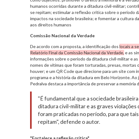
humanos ocorridas durante a ditadura civil-militar; contr
se repitam; estimular a reflexão crítica sobre o período da
impactos na sociedade brasileira; e fomentar a cultura da
aos direitos humanos
Comissão Nacional da Verdade
De acordo com a proposta, a identificação dos
locais a s
Relatório Final da Comissão Nacional da Verdade,
e as si
informações sobre o período da ditadura civil-militar e as
nomes de vítimas que foram torturadas, presas, mortas o
houver; e um QR Code que direcione para um site com i
programa e a história da ditadura em Belo Horizonte. Ao ju
Pedralva destaca a importância de preservar a memória d
"É fundamental que a sociedade brasileira 
ditadura civil-militar e as graves violaçõe
foram praticadas no período, para que tai
repitam", defende o autor.
"Fortalece a reflexão crítica"