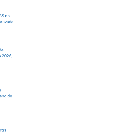
UBS no
aprovada
de
 2026,
e
lano de
ntra