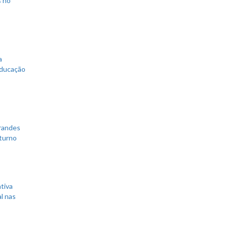
a
educação
grandes
 turno
tiva
l nas