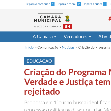
Ir para o conteúdo
1
Ir para o menu
2
Ir para a busca
3
A Câmara
Vereadores
Ativi
Início
>
Comunicação
>
Notícias
>
Criação do Programa 
EDUCAÇÃO
Criação do Programa
Verdade e Justiça tem
rejeitado
Proposta em 1º turno busca identificar e
repressão política na ditadura. Irlan M