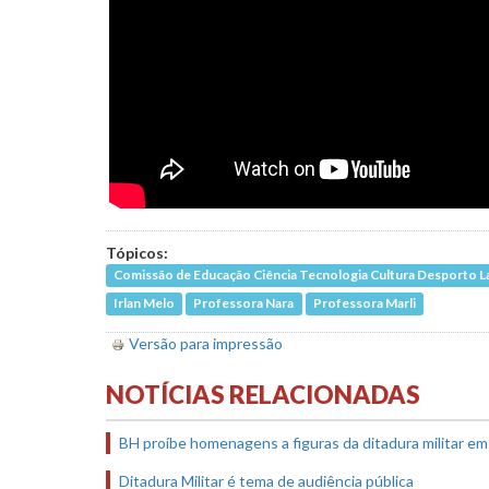
Tópicos:
Comissão de Educação Ciência Tecnologia Cultura Desporto L
Irlan Melo
Professora Nara
Professora Marli
Versão para impressão
NOTÍCIAS RELACIONADAS
BH proíbe homenagens a figuras da ditadura militar e
Ditadura Militar é tema de audiência pública