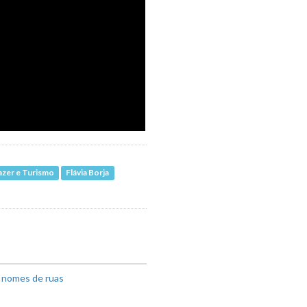
azer e Turismo
Flávia Borja
m nomes de ruas