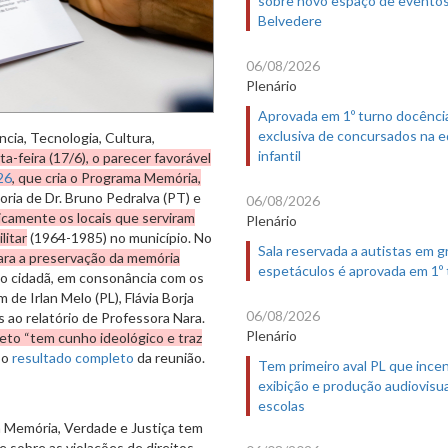
Belvedere
06/08/2026
Plenário
Aprovada em 1º turno docênci
exclusiva de concursados na 
cia, Tecnologia, Cultura,
infantil
a-feira (17/6), o parecer favorável
26
, que cria o Programa Memória,
oria de Dr. Bruno Pedralva (PT) e
06/08/2026
blicamente os locais que serviram
Plenário
litar
(1964-1985) no município. No
Sala reservada a autistas em 
para a preservação da memória
espetáculos é aprovada em 1º
ção cidadã, em consonância com os
 de Irlan Melo (PL), Flávia Borja
06/08/2026
s ao relatório de Professora Nara.
Plenário
jeto “tem cunho ideológico e traz
 o
resultado completo
da reunião.
Tem primeiro aval PL que incen
exibição e produção audiovisua
escolas
 Memória, Verdade e Justiça tem
 sobre as violações de direitos