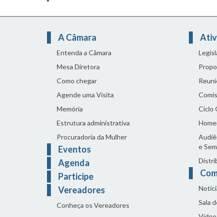
A Câmara
Ativ
Entenda a Câmara
Legis
Mesa Diretora
Propo
Como chegar
Reuni
Agende uma Visita
Comis
Memória
Ciclo
Estrutura administrativa
Home
Procuradoria da Mulher
Audiên
e Sem
Eventos
Distri
Agenda
Com
Participe
Notíci
Vereadores
Sala 
Conheça os Vereadores
Vídeo