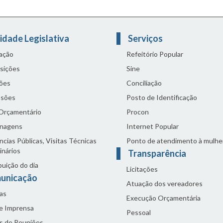
idade Legislativa
Serviços
lação
Refeitório Popular
sições
Sine
ões
Conciliação
sões
Posto de Identificação
 Orçamentário
Procon
nagens
Internet Popular
cias Públicas, Visitas Técnicas
Ponto de atendimento à mulhe
inários
Transparência
buição do dia
Licitações
unicação
Atuação dos vereadores
as
Execução Orçamentária
de Imprensa
Pessoal
s de Reuniões