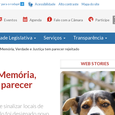
Ir para o rodapé
4
Acessibilidade
Alto contraste
Mapa do site
Eventos
Agenda
Fale com a Câmara
Participe
dade Legislativa
Serviços
Transparência
Memória, Verdade e Justiça tem parecer rejeitado
WEB STORIES
 Memória,
 parecer
 sinalizar locais de
elo foi designado novo