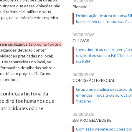
06/08/2026
ibuir para que essas violações não
Plenário
 ditadura civil-militar e seus
Delimitação de área de nova 
 paz, da tolerância e do respeito
bairro Novo das Indústrias é 
06/08/2026
CHUVAS
erem sinalizados terá como fonte o
Investimentos em prevenção 
nalizações deverão conter
enchentes somam R$ 11 mi em
 violações praticadas no local;
diz PBH
u desaparecidas no local, se
nformações detalhadas sobre o
stificar o projeto, Dr. Bruno
06/08/2026
o período.
COMISSÃO ESPECIAL
Grupo que analisa execução d
conheça a história da
emendas impositivas aprova p
s de direitos humanos que
trabalho
s atrocidades não se
05/08/2026
BAIRRO BELVEDERE
Comissão debate soluções co