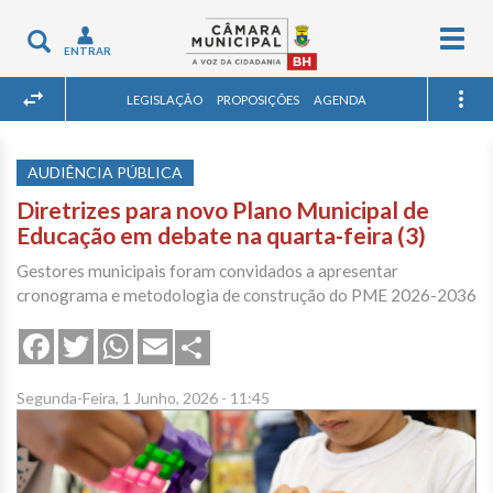
Togg
Toggle
ENTRAR
navig
navigation
LEGISLAÇÃO
PROPOSIÇÕES
AGENDA
AUDIÊNCIA PÚBLICA
Diretrizes para novo Plano Municipal de
Educação em debate na quarta-feira (3)
Gestores municipais foram convidados a apresentar
cronograma e metodologia de construção do PME 2026-2036
Share
Facebook
Twitter
WhatsApp
Email
Segunda-Feira, 1 Junho, 2026 - 11:45