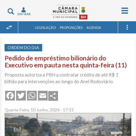
Togg
Toggle
ENTRAR
navig
navigation
LEGISLAÇÃO
PROPOSIÇÕES
AGENDA
ORDEM DO DIA
Pedido de empréstimo bilionário do
Executivo em pauta nesta quinta-feira (11)
Proposta autoriza a PBH a contratar crédito de até R$ 1
bilhão para intervenções ao longo do Anel Rodoviário
Share
Facebook
Twitter
WhatsApp
Email
Quarta-Feira, 10 Junho, 2026 - 17:15