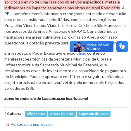
solicitou o envio de uma lista dos objetivos específicos, metas e
indicadores de impacto esperados nas obras do Anel Rodoviário
. A
PBH também deveria informar o cronograma estimado de execução
para obras consideradas prioritárias, como as intervenções na
Praça São Vicente, nos Viadutos Teresa Cristina e São Francisco, e
nos acessos da Avenida Amazonas e BR-040. Considerando as
habitações em áreas vulneráveis próximas ao Anel, a comissão
questionou a dotação prevista para a requalificação dessas áreas.
Em resposta, o Poder Executivo enviou
ofício
contendo
manifestações técnicas da Secretaria Municipal de Obras e
Infraestrutura e da Secretaria Municipal de Fazenda, que
detalharam os eixos de investimento e a capacidade de pagamento
do Município. Para ser aprovado em 1º turno e seguir tramitando, o
projeto precisará do voto favorável de pelo menos dois terços dos
vereadores (28).
Superintendência de Comunicação Institucional
Tópicos:
Vile Santos
Álvaro Damião
Sugestão de pauta
Versão para impressão