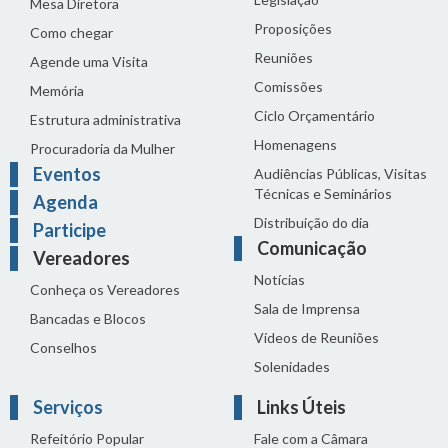
Mesa Diretora
Proposições
Como chegar
Reuniões
Agende uma Visita
Comissões
Memória
Ciclo Orçamentário
Estrutura administrativa
Homenagens
Procuradoria da Mulher
Eventos
Audiências Públicas, Visitas
Técnicas e Seminários
Agenda
Distribuição do dia
Participe
Comunicação
Vereadores
Notícias
Conheça os Vereadores
Sala de Imprensa
Bancadas e Blocos
Vídeos de Reuniões
Conselhos
Solenidades
Serviços
Links Úteis
Refeitório Popular
Fale com a Câmara