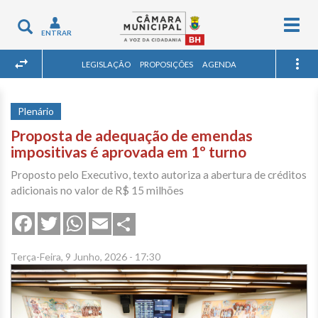
Togg
Toggle
ENTRAR
navig
navigation
LEGISLAÇÃO
PROPOSIÇÕES
AGENDA
Plenário
Proposta de adequação de emendas
impositivas é aprovada em 1º turno
Proposto pelo Executivo, texto autoriza a abertura de créditos
adicionais no valor de R$ 15 milhões
Share
Facebook
Twitter
WhatsApp
Email
Terça-Feira, 9 Junho, 2026 - 17:30