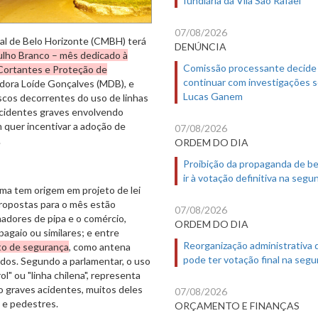
07/08/2026
al de Belo Horizonte (CMBH) terá
DENÚNCIA
ulho Branco – mês dedicado à
Comissão processante decide
Cortantes e Proteção de
continuar com investigações 
readora Loíde Gonçalves (MDB), e
Lucas Ganem
scos decorrentes do uso de linhas
 acidentes graves envolvendo
 quer incentivar a adoção de
07/08/2026
.
ORDEM DO DIA
Proibição da propaganda de b
ir à votação definitiva na segu
rma tem origem em projeto de lei
propostas para o mês estão
07/08/2026
adores de pipa e o comércio,
ORDEM DO DIA
apagaio ou similares; e entre
Reorganização administrativa
o de segurança
, como antena
pode ter votação final na segu
ados. Segundo a parlamentar, o uso
" ou "linha chilena", representa
do graves acidentes, muitos deles
07/08/2026
s e pedestres.
ORÇAMENTO E FINANÇAS