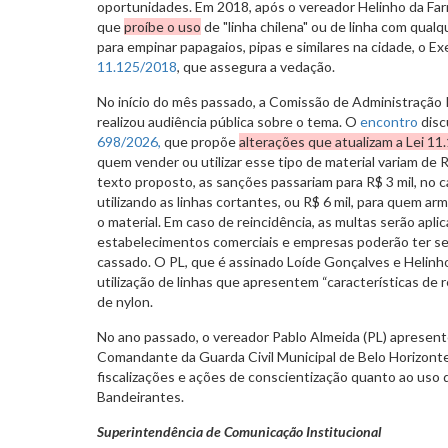
oportunidades. Em 2018, após o vereador Helinho da Farm
que
proíbe o uso
de "linha chilena" ou de linha com qual
para empinar papagaios, pipas e similares na cidade, o E
11.125/2018
, que assegura a vedação.
No início do mês passado, a Comissão de Administração 
realizou audiência pública sobre o tema. O
encontro
disc
698/2026,
que propõe
alterações que atualizam a Lei 11
quem vender ou utilizar esse tipo de material variam de R
texto proposto, as sanções passariam para R$ 3 mil, no 
utilizando as linhas cortantes, ou R$ 6 mil, para quem arm
o material. Em caso de reincidência, as multas serão apl
estabelecimentos comerciais e empresas poderão ter se
cassado. O PL, que é assinado Loíde Gonçalves e Helinh
utilização de linhas que apresentem “características de 
de nylon.
No ano passado, o vereador Pablo Almeida (PL) apresen
Comandante da Guarda Civil Municipal de Belo Horizonte,
fiscalizações e ações de conscientização quanto ao uso de
Bandeirantes.
Superintendência de Comunicação Institucional