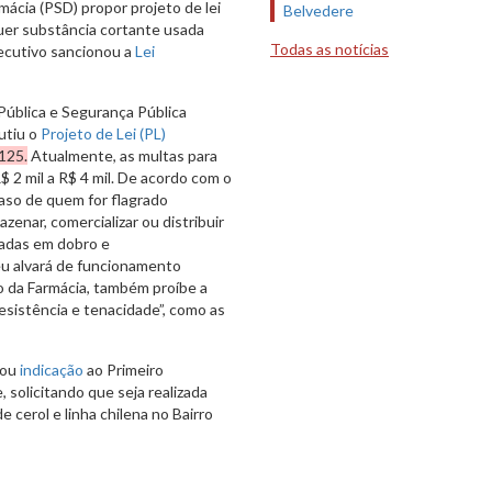
ácia (PSD) propor projeto de lei
Belvedere
quer substância cortante usada
Todas as notícias
xecutivo sancionou a
Lei
Pública e Segurança Pública
utiu o
Projeto de Lei (PL)
.125.
Atualmente, as multas para
$ 2 mil a R$ 4 mil. De acordo com o
caso de quem for flagrado
azenar, comercializar ou distribuir
icadas em dobro e
u alvará de funcionamento
o da Farmácia, também proíbe a
resistência e tenacidade”, como as
tou
indicação
ao Primeiro
 solicitando que seja realizada
 cerol e linha chilena no Bairro