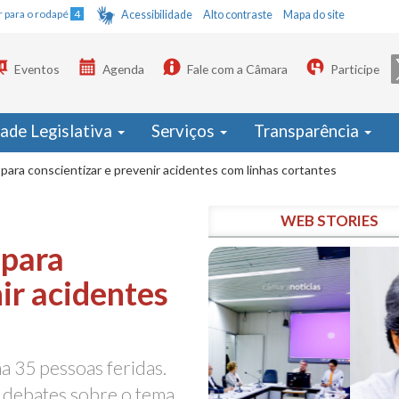
Ir para o rodapé
4
Acessibilidade
Alto contraste
Mapa do site
Eventos
Agenda
Fale com a Câmara
Participe
dade Legislativa
Serviços
Transparência
para conscientizar e prevenir acidentes com linhas cortantes
WEB STORIES
 para
ir acidentes
ma 35 pessoas feridas.
 debates sobre o tema