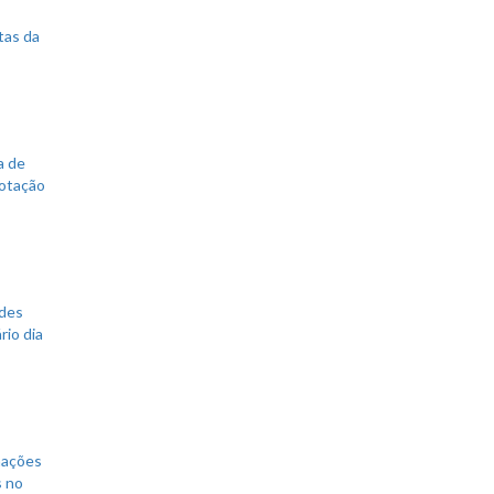
tas da
a de
votação
ades
rio dia
mações
s no