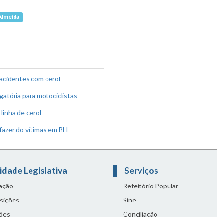
Almeida
r acidentes com cerol
gatória para motociclistas
linha de cerol
 fazendo vítimas em BH
idade Legislativa
Serviços
lação
Refeitório Popular
sições
Sine
ões
Conciliação