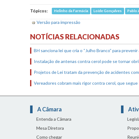
Tópicos:
Helinho da Farmácia
Loíde Gonçalves
Pablo 
Versão para impressão
NOTÍCIAS RELACIONADAS
BH sanciona lei que cria o “Julho Branco” para preveni
Instalação de antenas contra cerol pode se tornar obri
Projetos de Lei tratam da prevenção de acidentes com 
Vereadores cobram mais rigor contra cerol, que segue
A Câmara
Ativ
Entenda a Câmara
Legis
Mesa Diretora
Propo
Como chegar
Reuni