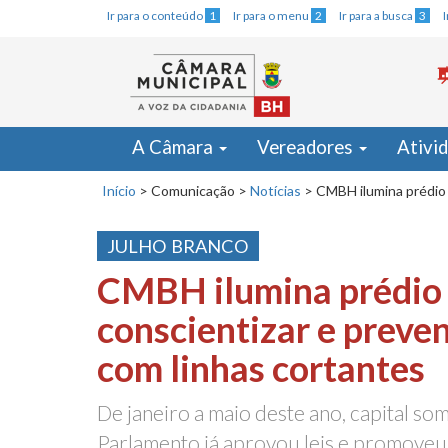
Ir para o conteúdo
1
Ir para o menu
2
Ir para a busca
3
A Câmara
Vereadores
Ativi
Início
>
Comunicação
>
Notícias
>
CMBH ilumina prédio 
JULHO BRANCO
CMBH ilumina prédio
conscientizar e preven
com linhas cortantes
De janeiro a maio deste ano, capital so
Parlamento já aprovou leis e promoveu