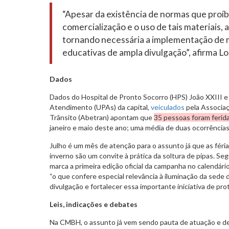
“Apesar da existência de normas que proíb
comercialização e o uso de tais materiais, a
tornando necessária a implementação de 
educativas de ampla divulgação”, afirma L
Dados
Dados do Hospital de Pronto Socorro (HPS) João XXIII 
Atendimento (UPAs) da capital,
veiculados
pela Associaç
Trânsito (Abetran) apontam que
35 pessoas foram ferid
janeiro e maio deste ano; uma média de duas ocorrência
Julho é um mês de atenção para o assunto já que as féria
inverno são um convite à prática da soltura de pipas. S
marca a primeira edição oficial da campanha no calendári
“o que confere especial relevância à iluminação da sed
divulgação e fortalecer essa importante iniciativa de prot
Leis, indicações e debates
Na CMBH, o assunto já vem sendo pauta de atuação e d