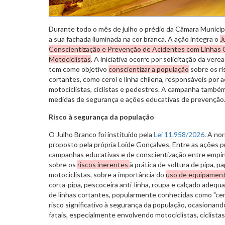
Durante todo o mês de julho o prédio da Câmara Municip
a sua fachada iluminada na cor branca. A ação integra o
J
Conscientização e Prevenção de Acidentes com Linhas 
Motociclistas
. A iniciativa ocorre por solicitação da ve
tem como objetivo
conscientizar a população
sobre os ri
cortantes, como cerol e linha chilena, responsáveis por
motociclistas, ciclistas e pedestres. A campanha também
medidas de segurança e ações educativas de prevenção
Risco à segurança da população
O Julho Branco foi instituído pela
Lei 11.958/2026
. A no
proposto pela própria Loíde Gonçalves. Entre as ações 
campanhas educativas e de conscientização entre empin
sobre os
riscos inerentes
à prática de soltura de pipa, p
motociclistas, sobre a importância do
uso de equipament
corta-pipa, pescoceira anti-linha, roupa e calçado adequ
de linhas cortantes, popularmente conhecidas como "cerol
risco significativo à segurança da população, ocasionan
fatais, especialmente envolvendo motociclistas, ciclista