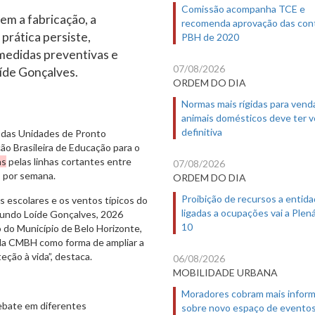
Comissão acompanha TCE e
em a fabricação, a
recomenda aprovação das con
 prática persiste,
PBH de 2020
medidas preventivas e
07/08/2026
oíde Gonçalves.
ORDEM DO DIA
Normas mais rígidas para vend
animais domésticos deve ter 
definitiva
e das Unidades de Pronto
ão Brasileira de Educação para o
as
pelas linhas cortantes entre
07/08/2026
s por semana.
ORDEM DO DIA
Proibição de recursos a entid
s escolares e os ventos típicos do
ligadas a ocupações vai a Plená
egundo Loíde Gonçalves, 2026
10
o do Município de Belo Horizonte,
e da CMBH como forma de ampliar a
eção à vida”, destaca.
06/08/2026
MOBILIDADE URBANA
Moradores cobram mais infor
ebate em diferentes
sobre novo espaço de evento