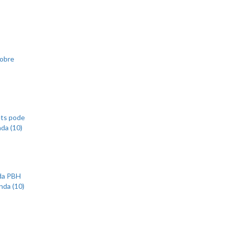
sobre
ets pode
nda (10)
 da PBH
nda (10)