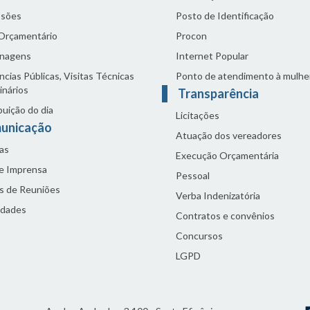
sões
Posto de Identificação
 Orçamentário
Procon
nagens
Internet Popular
cias Públicas, Visitas Técnicas
Ponto de atendimento à mulhe
inários
Transparência
buição do dia
Licitações
unicação
Atuação dos vereadores
as
Execução Orçamentária
de Imprensa
Pessoal
s de Reuniões
Verba Indenizatória
idades
Contratos e convênios
Concursos
LGPD