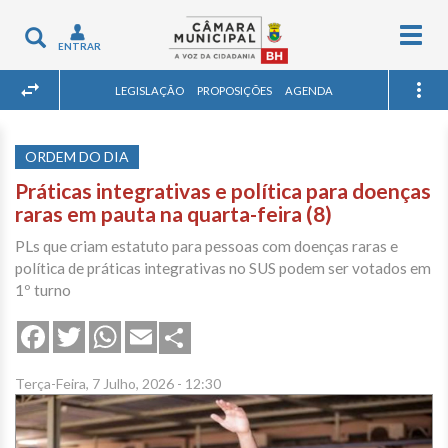
Togg
Toggle
ENTRAR
navig
navigation
LEGISLAÇÃO
PROPOSIÇÕES
AGENDA
ORDEM DO DIA
Práticas integrativas e política para doenças
raras em pauta na quarta-feira (8)
PLs que criam estatuto para pessoas com doenças raras e
política de práticas integrativas no SUS podem ser votados em
1º turno
Share
Facebook
Twitter
WhatsApp
Email
Terça-Feira, 7 Julho, 2026 - 12:30