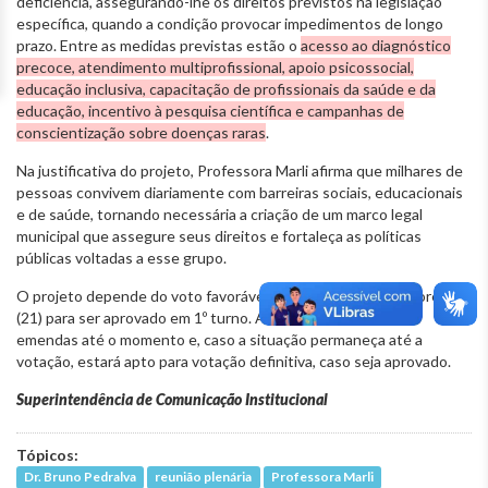
deficiência, assegurando-lhe os direitos previstos na legislação
específica, quando a condição provocar impedimentos de longo
prazo. Entre as medidas previstas estão o
acesso ao diagnóstico
precoce, atendimento multiprofissional, apoio psicossocial,
educação inclusiva, capacitação de profissionais da saúde e da
educação, incentivo à pesquisa científica e campanhas de
conscientização sobre doenças raras
.
Na justificativa do projeto, Professora Marli afirma que milhares de
pessoas convivem diariamente com barreiras sociais, educacionais
e de saúde, tornando necessária a criação de um marco legal
municipal que assegure seus direitos e fortaleça as políticas
públicas voltadas a esse grupo.
O projeto depende do voto favorável da maioria dos vereadores
(21) para ser aprovado em 1º turno. A proposta não recebeu
emendas até o momento e, caso a situação permaneça até a
votação, estará apto para votação definitiva, caso seja aprovado.
Superintendência de Comunicação Institucional
Tópicos:
Dr. Bruno Pedralva
reunião plenária
Professora Marli