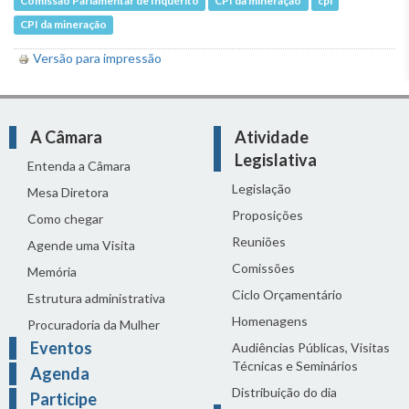
Comissão Parlamentar de Inquérito
CPI da mineração
cpi
CPI da mineração
Versão para impressão
A Câmara
Atividade
Legislativa
Entenda a Câmara
Legislação
Mesa Diretora
Proposições
Como chegar
Reuniões
Agende uma Visita
Comissões
Memória
Ciclo Orçamentário
Estrutura administrativa
Homenagens
Procuradoria da Mulher
Eventos
Audiências Públicas, Visitas
Técnicas e Seminários
Agenda
Distribuição do dia
Participe