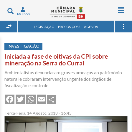
Togg
Toggle
ENTRAR
navig
navigation
LEGISLAÇÃO
PROPOSIÇÕES
AGENDA
INVESTIGAÇÃO
Iniciada a fase de oitivas da CPI sobre
mineração na Serra do Curral
Ambientalistas denunciaram graves ameaças ao patrimônio
natural e cobraram intervenção urgente dos órgãos de
fiscalização e controle
Share
Facebook
Twitter
WhatsApp
Email
Terça-Feira, 14 Agosto, 2018 - 16:45