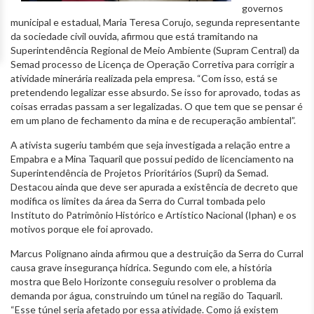
governos
municipal e estadual, Maria Teresa Corujo, segunda representante
da sociedade civil ouvida, afirmou que está tramitando na
Superintendência Regional de Meio Ambiente (Supram Central) da
Semad processo de Licença de Operação Corretiva para corrigir a
atividade minerária realizada pela empresa. “Com isso, está se
pretendendo legalizar esse absurdo. Se isso for aprovado, todas as
coisas erradas passam a ser legalizadas. O que tem que se pensar é
em um plano de fechamento da mina e de recuperação ambiental”.
A ativista sugeriu também que seja investigada a relação entre a
Empabra e a Mina Taquaril que possui pedido de licenciamento na
Superintendência de Projetos Prioritários (Supri) da Semad.
Destacou ainda que deve ser apurada a existência de decreto que
modifica os limites da área da Serra do Curral tombada pelo
Instituto do Patrimônio Histórico e Artístico Nacional (Iphan) e os
motivos porque ele foi aprovado.
Marcus Polignano ainda afirmou que a destruição da Serra do Curral
causa grave insegurança hídrica. Segundo com ele, a história
mostra que Belo Horizonte conseguiu resolver o problema da
demanda por água, construindo um túnel na região do Taquaril.
“Esse túnel seria afetado por essa atividade. Como já existem