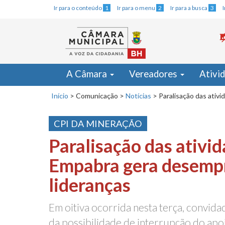
Ir para o conteúdo
1
Ir para o menu
2
Ir para a busca
3
A Câmara
Vereadores
Ativi
Início
>
Comunicação
>
Notícias
>
Paralisação das ativ
CPI DA MINERAÇÃO
Paralisação das ativi
Empabra gera desempr
lideranças
Em oitiva ocorrida nesta terça, convi
da possibilidade de interrupção do apoi