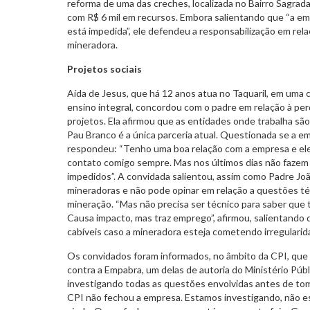
reforma de uma das creches, localizada no Bairro Sagrada F
com R$ 6 mil em recursos. Embora salientando que “a e
está impedida”, ele defendeu a responsabilização em rela
mineradora.
Projetos sociais
Aída de Jesus, que há 12 anos atua no Taquaril, em uma
ensino integral, concordou com o padre em relação à pe
projetos. Ela afirmou que as entidades onde trabalha sã
Pau Branco é a única parceria atual. Questionada se a e
respondeu: “Tenho uma boa relação com a empresa e ele
contato comigo sempre. Mas nos últimos dias não fazem
impedidos”. A convidada salientou, assim como Padre J
mineradoras e não pode opinar em relação a questões té
mineração. “Mas não precisa ser técnico para saber que
Causa impacto, mas traz emprego”, afirmou, salientand
cabíveis caso a mineradora esteja cometendo irregularid
Os convidados foram informados, no âmbito da CPI, que 
contra a Empabra, um delas de autoria do Ministério Púb
investigando todas as questões envolvidas antes de to
CPI não fechou a empresa. Estamos investigando, não