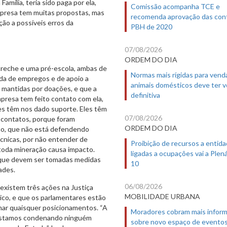
amília, teria sido paga por ela,
Comissão acompanha TCE e
mpresa tem muitas propostas, mas
recomenda aprovação das con
ção a possíveis erros da
PBH de 2020
07/08/2026
ORDEM DO DIA
 creche e uma pré-escola, ambas de
Normas mais rígidas para vend
rda de empregos e de apoio a
animais domésticos deve ter 
o mantidas por doações, e que a
definitiva
mpresa tem feito contato com ela,
s têm nos dado suporte. Eles têm
07/08/2026
 contatos, porque foram
ORDEM DO DIA
oão, que não está defendendo
cnicas, por não entender de
Proibição de recursos a entid
 toda mineração causa impacto.
ligadas a ocupações vai a Plená
o que devem ser tomadas medidas
10
ades.
06/08/2026
existem três ações na Justiça
MOBILIDADE URBANA
lico, e que os parlamentares estão
mar quaisquer posicionamentos. “A
Moradores cobram mais infor
 estamos condenando ninguém
sobre novo espaço de evento