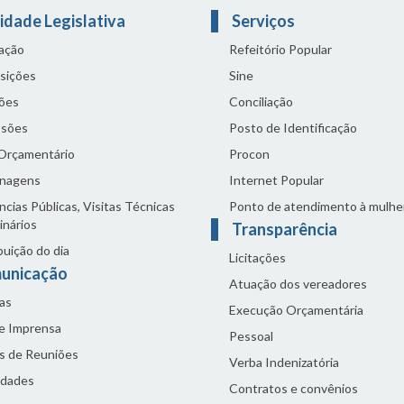
idade Legislativa
Serviços
lação
Refeitório Popular
sições
Sine
ões
Conciliação
sões
Posto de Identificação
 Orçamentário
Procon
nagens
Internet Popular
cias Públicas, Visitas Técnicas
Ponto de atendimento à mulhe
inários
Transparência
buição do dia
Licitações
unicação
Atuação dos vereadores
as
Execução Orçamentária
de Imprensa
Pessoal
s de Reuniões
Verba Indenizatória
idades
Contratos e convênios