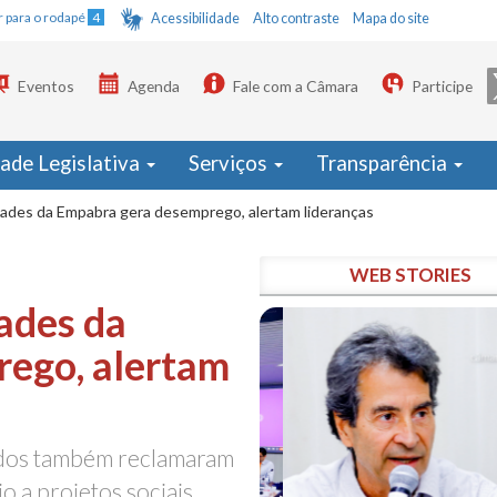
Ir para o rodapé
4
Acessibilidade
Alto contraste
Mapa do site
Eventos
Agenda
Fale com a Câmara
Participe
dade Legislativa
Serviços
Transparência
idades da Empabra gera desemprego, alertam lideranças
WEB STORIES
dades da
ego, alertam
dados também reclamaram
o a projetos sociais