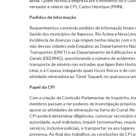
ainda. Quem fechou a empresa até o momento foi o Gove
vereador e relator da CPI, Carlos Henrique (PMN).
Pedidos de informação
Requerimentos contendo pedidos de informação foram d
Saúde dos municípios de Raposos, Rio Acima e Nova Lima
incidência de doenças cuja origem tenha relação com o t
vias dessas cidades pela Empabra; ao Departamento Naci
Transportes (DNIT) e ao Departamento de Edificações 
Gerais (DEERMG), questionando o número de acidentes
transporte de minério nas estradas que ligam Belo Hori
Lima; e à Copasa, indagando quais riscos físicos e de co
atividade mineradora ao Túnel Taquaril, no qual passa u
Papel da CPI
Com a criação da Comissão Parlamentar de Inquérito, ins
membros passam a ter poderes de investigação próprios d
apurar as atividades de mineração na Serra do Curral. No 
CPI poderá determinar diligências, convocar secretário
autoridade, ouvir indiciados, inquirir testemunhas, requ
serviços, inclusive policiais, e transportar-se aos lugares
presença. Ao final dos trabalhos, as conclusões da CPI