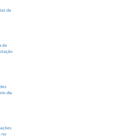
tas da
a de
votação
ades
rio dia
mações
s no