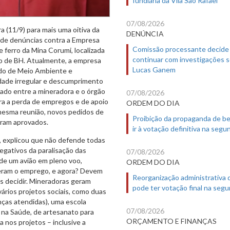
07/08/2026
 (11/9) para mais uma oitiva da
DENÚNCIA
a de denúncias contra a Empresa
Comissão processante decide
 ferro da Mina Corumi, localizada
continuar com investigações 
ico de BH. Atualmente, a empresa
Lucas Ganem
ado de Meio Ambiente e
idade irregular e descumprimento
ado entre a mineradora e o órgão
07/08/2026
ara a perda de empregos e de apoio
ORDEM DO DIA
 mesma reunião, novos pedidos de
Proibição da propaganda de b
oram aprovados.
ir à votação definitiva na segu
l, explicou que não defende todas
gativos da paralisação das
07/08/2026
de um avião em pleno voo,
ORDEM DO DIA
deram o emprego, e agora? Devem
Reorganização administrativa
is decidir. Mineradoras geram
pode ter votação final na segu
ários projetos sociais, como duas
nças atendidas), uma escola
07/08/2026
e na Saúde, de artesanato para
ORÇAMENTO E FINANÇAS
 nos projetos – inclusive a