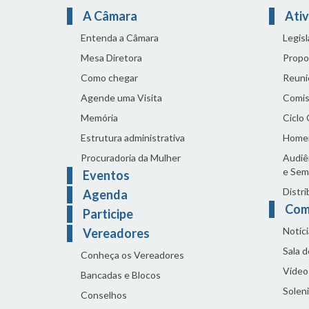
A Câmara
Ativ
Entenda a Câmara
Legis
Mesa Diretora
Propo
Como chegar
Reuni
Agende uma Visita
Comis
Memória
Ciclo
Estrutura administrativa
Home
Procuradoria da Mulher
Audiên
e Sem
Eventos
Distri
Agenda
Com
Participe
Notíci
Vereadores
Sala 
Conheça os Vereadores
Vídeo
Bancadas e Blocos
Solen
Conselhos