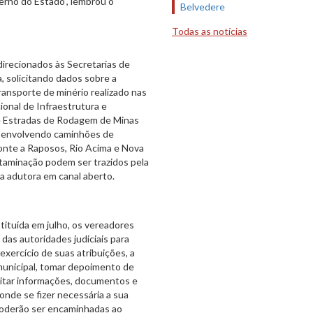
rno do Estado”, lembrou o
Belvedere
Todas as notícias
irecionados às Secretarias de
, solicitando dados sobre a
ransporte de minério realizado nas
onal de Infraestrutura e
e Estradas de Rodagem de Minas
 envolvendo caminhões de
zonte a Raposos, Rio Acima e Nova
ntaminação podem ser trazidos pela
ma adutora em canal aberto.
tituída em julho, os vereadores
as autoridades judiciais para
exercício de suas atribuições, a
 municipal, tomar depoimento de
isitar informações, documentos e
 onde se fizer necessária a sua
 poderão ser encaminhadas ao