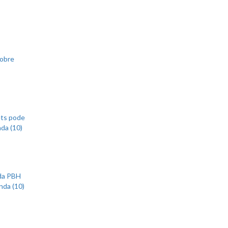
sobre
ets pode
nda (10)
 da PBH
nda (10)