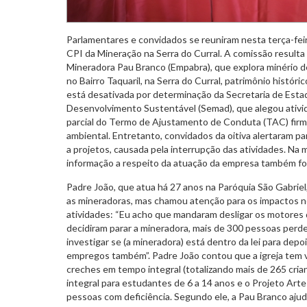
Parlamentares e convidados se reuniram nesta terça-feira
CPI da Mineração na Serra do Curral. A comissão result
Mineradora Pau Branco (Empabra), que explora minério de
no Bairro Taquaril, na Serra do Curral, patrimônio histór
está desativada por determinação da Secretaria de Est
Desenvolvimento Sustentável (Semad),
que alegou ativ
parcial do Termo de Ajustamento de Conduta (TAC) firm
ambiental. Entretanto, convidados da oitiva alertaram p
a projetos, causada pela interrupção das atividades. Na
informação a respeito da atuação da empresa também f
Padre João, que atua há 27 anos na Paróquia São Gabrie
as mineradoras, mas chamou atenção para os impactos ne
atividades: “Eu acho que mandaram desligar os motores 
decidiram parar a mineradora, mais de 300 pessoas per
investigar se (a mineradora) está dentro da lei para depo
empregos também”. Padre João contou que a igreja tem v
creches em tempo integral (totalizando mais de 265 cria
integral para estudantes de 6 a 14 anos e o Projeto Art
pessoas com deficiência. Segundo ele, a Pau Branco ajuda