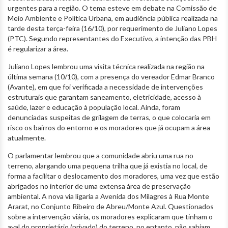
urgentes para a região. O tema esteve em debate na Comissão de
Meio Ambiente e Política Urbana, em audiência pública realizada na
tarde desta terça-feira (16/10), por requerimento de Juliano Lopes
(PTC). Segundo representantes do Executivo, a intenção das PBH
é regularizar a área.
Juliano Lopes lembrou uma visita técnica realizada na região na
última semana (10/10), com a presença do vereador Edmar Branco
(Avante), em que foi verificada a necessidade de intervenções
estruturais que garantam saneamento, eletricidade, acesso à
saúde, lazer e educação à população local. Ainda, foram
denunciadas suspeitas de grilagem de terras, o que colocaria em
risco os bairros do entorno e os moradores que já ocupam a área
atualmente.
O parlamentar lembrou que a comunidade abriu uma rua no
terreno, alargando uma pequena trilha que já existia no local, de
forma a facilitar o deslocamento dos moradores, uma vez que estão
abrigados no interior de uma extensa área de preservação
ambiental. A nova via ligaria a Avenida dos Milagres à Rua Monte
Ararat, no Conjunto Ribeiro de Abreu/Monte Azul. Questionados
sobre a intervenção viária, os moradores explicaram que tinham o
aval do proprietário (privado) do terreno, no entanto, não sabiam