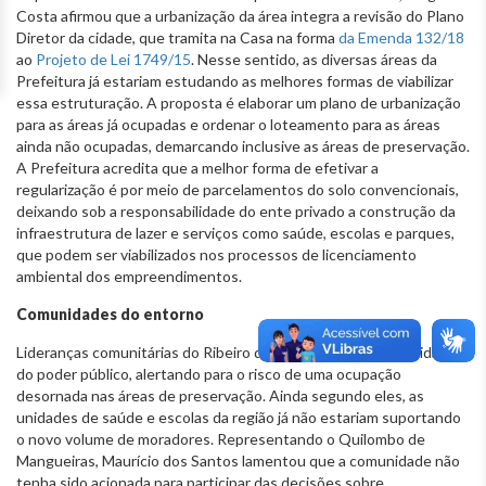
Costa afirmou que a urbanização da área integra a revisão do Plano
Diretor da cidade, que tramita na Casa na forma
da Emenda 132/18
ao
Projeto de Lei 1749/15
. Nesse sentido, as diversas áreas da
Prefeitura já estariam estudando as melhores formas de viabilizar
essa estruturação. A proposta é elaborar um plano de urbanização
para as áreas já ocupadas e ordenar o loteamento para as áreas
ainda não ocupadas, demarcando inclusive as áreas de preservação.
A Prefeitura acredita que a melhor forma de efetivar a
regularização é por meio de parcelamentos do solo convencionais,
deixando sob a responsabilidade do ente privado a construção da
infraestrutura de lazer e serviços como saúde, escolas e parques,
que podem ser viabilizados nos processos de licenciamento
ambiental dos empreendimentos.
Comunidades do entorno
Lideranças comunitárias do Ribeiro de Abreu cobraram celeridade
do poder público, alertando para o risco de uma ocupação
desornada nas áreas de preservação. Ainda segundo eles, as
unidades de saúde e escolas da região já não estariam suportando
o novo volume de moradores. Representando o Quilombo de
Mangueiras, Maurício dos Santos lamentou que a comunidade não
tenha sido acionada para participar das decisões sobre