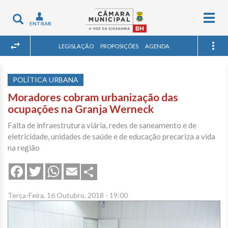
Togg
Toggle
ENTRAR
navig
navigation
LEGISLAÇÃO
PROPOSIÇÕES
AGENDA
POLÍTICA URBANA
Moradores cobram urbanização das
ocupações na Granja Werneck
Falta de infraestrutura viária, redes de saneamento e de
eletricidade, unidades de saúde e de educação precariza a vida
na região
Share
Facebook
Twitter
WhatsApp
Email
Terça-Feira, 16 Outubro, 2018 - 19:00