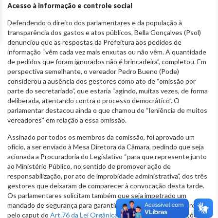
Acesso à informação e controle social
Defendendo o direito dos parlamentares e da população à
transparência dos gastos e atos públicos, Bella Gonçalves (Psol)
denunciou que as respostas da Prefeitura aos pedidos de
informação “vêm cada vez mais enxutas ou não vêm. A quantidade
de pedidos que foram ignorados não é brincadeira”, completou. Em
perspectiva semelhante, o vereador Pedro Bueno (Pode)
considerou a ausência dos gestores como ato de “omissão por
parte do secretariado”, que estaria “agindo, muitas vezes, de forma
deliberada, atentando contra o processo democrático”. O
parlamentar destacou ainda o que chamou de “leniência de muitos
vereadores” em relação a essa omissão.
Assinado por todos os membros da comissão, foi aprovado um
ofício, a ser enviado à Mesa Diretora da Câmara, pedindo que seja
acionada a Procuradoria do Legislativo “para que represente junto
ao Ministério Público, no sentido de promover ação de
responsabilização, por ato de improbidade administrativa”, dos três
gestores que deixaram de comparecer à convocação desta tarde.
Os parlamentares solicitam também que seja impetrado um
mandado de segurança para garantir o direito da comissão, previsto
pelo caput do
Art.76 da Lei Orgânica
, de receber as informações,