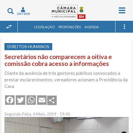
Togg
Toggle
ENTRAR
navig
navigation
LEGISLAÇÃO
PROPOSIÇÕES
AGENDA
DIREITOS HUMANOS
Secretários não comparecem a oitiva e
comissão cobra acesso a informações
Diante da ausência de três gestores públicos convocados a
prestar esclarecimentos, vereadores acionam a Presidência da
Casa
Share
Facebook
Twitter
WhatsApp
Email
Segunda-Feira, 6 Maio, 2019 - 19:45