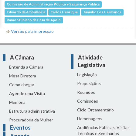
Comissão de Administração Pública e Segurança Pública
Eduardo da Ambulância
Carlos Henrique
Juninho Los Hermanos
Ramon Bibiano da Casa de Apoio
Versão para impressão
A Câmara
Atividade
Legislativa
Entenda a Câmara
Legislação
Mesa Diretora
Proposições
Como chegar
Reuniões
Agende uma Visita
Comissões
Memória
Ciclo Orçamentário
Estrutura administrativa
Homenagens
Procuradoria da Mulher
Eventos
Audiências Públicas, Visitas
Técnicas e Seminários
Agenda