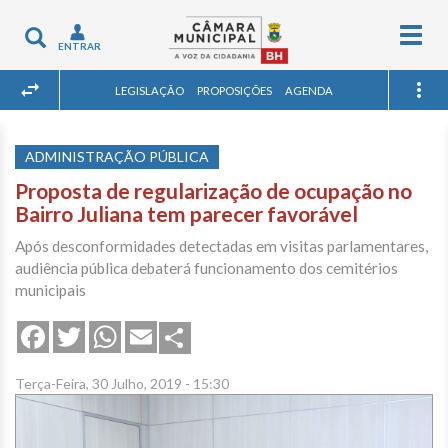
Togg
Toggle
ENTRAR
navig
navigation
LEGISLAÇÃO
PROPOSIÇÕES
AGENDA
ADMINISTRAÇÃO PÚBLICA
Proposta de regularização de ocupação no
Bairro Juliana tem parecer favorável
Após desconformidades detectadas em visitas parlamentares,
audiência pública debaterá funcionamento dos cemitérios
municipais
Share
Facebook
Twitter
WhatsApp
Email
Terça-Feira, 30 Julho, 2019 - 15:30