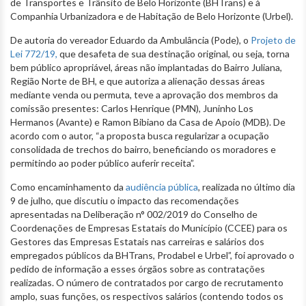
de Transportes e Trânsito de Belo Horizonte (BHTrans) e à
Companhia Urbanizadora e de Habitação de Belo Horizonte (Urbel).
De autoria do vereador Eduardo da Ambulância (Pode), o
Projeto de
Lei 772/19,
que desafeta de sua destinação original, ou seja, torna
bem público apropriável, áreas não implantadas do Bairro Juliana,
Região Norte de BH, e que autoriza a alienação dessas áreas
mediante venda ou permuta, teve a aprovação dos membros da
comissão presentes: Carlos Henrique (PMN), Juninho Los
Hermanos (Avante) e Ramon Bibiano da Casa de Apoio (MDB). De
acordo com o autor, “a proposta busca regularizar a ocupação
consolidada de trechos do bairro, beneficiando os moradores e
permitindo ao poder público auferir receita”.
Como encaminhamento da
audiência pública
, realizada no último dia
9 de julho, que discutiu o impacto das recomendações
apresentadas na Deliberação n° 002/2019 do Conselho de
Coordenações de Empresas Estatais do Município (CCEE) para os
Gestores das Empresas Estatais nas carreiras e salários dos
empregados públicos da BHTrans, Prodabel e Urbel”, foi aprovado o
pedido de informação a esses órgãos sobre as contratações
realizadas. O número de contratados por cargo de recrutamento
amplo, suas funções, os respectivos salários (contendo todos os