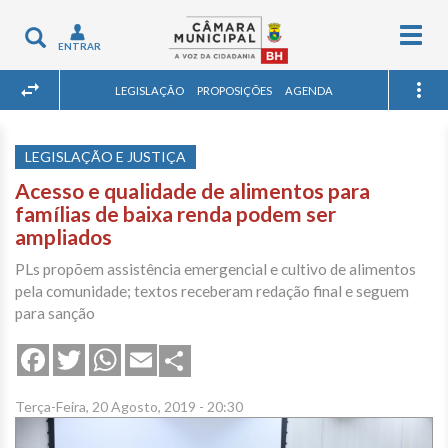
Togg
Toggle
ENTRAR
navig
navigation
LEGISLAÇÃO
PROPOSIÇÕES
AGENDA
LEGISLAÇÃO E JUSTIÇA
Acesso e qualidade de alimentos para
famílias de baixa renda podem ser
ampliados
PLs propõem assistência emergencial e cultivo de alimentos
pela comunidade; textos receberam redação final e seguem
para sanção
Share
Facebook
Twitter
WhatsApp
Email
Terça-Feira, 20 Agosto, 2019 - 20:30