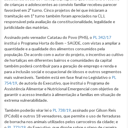
de crianças e adolescentes ao convívio familiar recebeu parecer
favorável em 2º turno. Cinco projetos de lei que iniciaram a
tramitação em 1º turno também foram apreciados na CLJ,
responsável pela avaliação da constitucionalidade, legalidade e
juridicidade das matérias.
Assinado pelo vereador Catatau do Povo (PHS), o
PL 342/17
institui o Programa Horta do Bem – SAÚDE, com vistas a ampliar a
quantidade e a qualidade dos alimentos consumidos pela
população. De acordo com o autor do projeto, o incentivo ao cultivo
de hortaliças em diferentes bairros e comunidades da capital
também poderá contribuir para a geração de emprego e renda e
para a inclusão social e ocupacional de idosos e outros segmentos
mais vulneráveis. Também está em fase final no Legislativo o
PL
754/19
, de autoria do Executivo, que institui o Programa de
Assistência Alimentar e Nutricional Emergencial com objetivo de
garantir o acesso imediato à alimentação a famílias em situação de
extrema vulnerabilidade.
Também poderão virar lei o
PL 738/19
, assinado por Gilson Reis
(PCdoB) e outros 18 vereadores, que permite o uso de ferraduras
de borracha nos animais utilizados pelos carroceiros da cidade; e
o
PL 773/19
, do Executivo, que dispõe sobre o plano de carreira