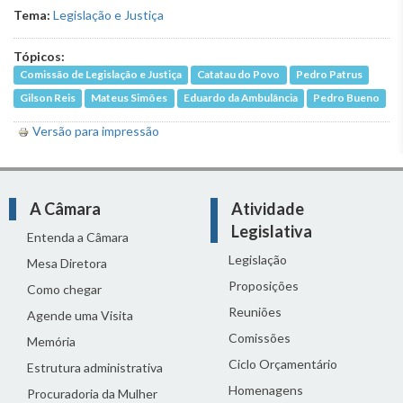
Tema:
Legislação e Justiça
Tópicos:
Comissão de Legislação e Justiça
Catatau do Povo
Pedro Patrus
Gilson Reis
Mateus Simões
Eduardo da Ambulância
Pedro Bueno
Versão para impressão
A Câmara
Atividade
Legislativa
Entenda a Câmara
Legislação
Mesa Diretora
Proposições
Como chegar
Reuniões
Agende uma Visita
Comissões
Memória
Ciclo Orçamentário
Estrutura administrativa
Homenagens
Procuradoria da Mulher