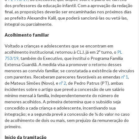
dos professores da educação infantil. Com a aprovação da redação
final, as proposições deverão ser encaminhadas nos próximos dias
ao prefeito Alexandre Kalil, que poderá sancioná-las ou vetá-las,
integral ou parcialmente.
Acolhimento familiar
Voltado a crianças e adolescentes que se encontram em
acolhimento institucional, retornou à CLJ, já em 2º turno, o
PL
753/19
, também do Executivo, que institui o Programa Família
Extensa Guardiã. A medida visa a promover o retorno desses
menores ao convívio familiar, se constatada a existência de vínculos
com parentes. Receberam pareceres favoráveis as emendas
nº 1
,
de Mateus Simões (Novo), e
nº 2
, de Pedro Patrus (PT), ambas
incidentes sobre o artigo que prevê a concessão de um salário
mínimo mensal à família, independentemente do número de
menores acolhidos. A primeira determina que o subsídio seja
concedido a cada criança e adolescente, incentivando sua
integração; e a segunda prevê a concessão de ¼ do valor no caso
de acolhimento de dois ou mais, sem prejuízo da remuneração do
primeiro.
Início da tramitação