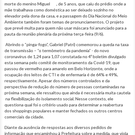
morte do menino Miguel , de 5 anos, que caiu do prédio onde a
mãe trabalhava como doméstica ao ser deixado sozinho no
elevador pela dona da casa, e a passagem do Dia Nacional do Meio
Ambiente também foram temas de pronunciamentos. O projeto
que prevê multa para quem não usar máscara foi anunciado para a
pauta da reunião plenária da próxima terça-feira (9/6).
Abrindo o “pinga-fogo”, Gabriel (Patri) comemorou a queda na taxa
de transmissão – “o termômetro da pandemia” - do novo
coronavírus de 1,24 para 1,07 constatada no 4º boletim divulgado
esta semana pelo comitê de monitoramento da Covid-19, que
passou de vermelho para amarelo em Belo Horizonte, onde a
ocupação dos leitos de CTI e de enfermaria é de 64% e 49%,
respectivamente. Apesar dos números controlados e da
perspectiva de redução do número de pessoas contaminadas na
próxima semana, ele ressaltou que ainda é necessária muita cautela
na flexibilização do isolamento social. Nesse contexto, ele
questiona qual foi o critério usado para determinar a reabertura
dos shoppings populares e manter fechados os outros centros
comerciais da cidade.
Diante da ausência de respostas aos diversos pedidos de
informação que encaminhou à Prefeitura sobre a medida, que viola