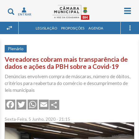
Togg
Toggle
ENTRAR
navig
navigation
LEGISLAÇÃO
PROPOSIÇÕES
AGENDA
Plenário
Vereadores cobram mais transparência de
dados e ações da PBH sobre a Covid-19
Denúncias envolvem compra de máscaras, número de óbitos,
critérios para reabertura do comércio e descumprimento de
leis municipais
Share
Facebook
Twitter
WhatsApp
Email
Sexta-Feira, 5 Junho, 2020 - 21:15