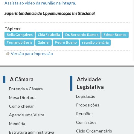
Assista ao vídeo da reunião na integra.
Superintendência de Cppomunicação Institucional
Tópicos:
Bella Gonçalves
Cida Falabella
Dr. Bernardo Ramos
Edmar Branco
Fernando Borja
Gabriel
Pedro Bueno
reunião plenária
Versão para impressão
A Câmara
Atividade
Legislativa
Entenda a Câmara
Legislação
Mesa Diretora
Proposições
Como chegar
Reuniões
Agende uma Visita
Comissões
Memória
Ciclo Orçamentário
Estrutura administrativa