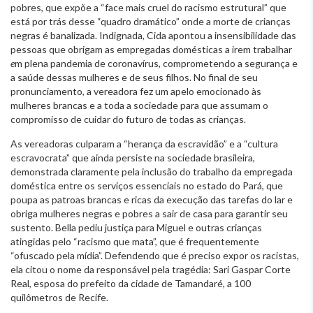
pobres, que expõe a “face mais cruel do racismo estrutural” que
está por trás desse “quadro dramático” onde a morte de crianças
negras é banalizada. Indignada, Cida apontou a insensibilidade das
pessoas que obrigam as empregadas domésticas a irem trabalhar
e
m plena pandemia de coronavírus, comprometendo a segurança e
a saúde dessas mulheres e de seus filhos. No final de seu
pronunciamento, a vereadora fez um apelo emocionado às
mulheres brancas e a toda a sociedade para que assumam o
compromisso de cuidar do futuro de todas as crianças.
As vereadoras culparam a “herança da escravidão” e a “cultura
escravocrata” que ainda persiste na sociedade brasileira,
demonstrada claramente pela inclusão do trabalho da empregada
doméstica entre os serviços essenciais no estado do Pará, que
poupa as patroas brancas e ricas da execução das tarefas do lar e
obriga mulheres negras e pobres a sair de casa para garantir seu
sustento. Bella pediu justiça para Miguel e outras crianças
atingidas pelo “racismo que mata”, que é frequentemente
“ofuscado pela mídia”. Defendendo que é preciso expor os racistas,
ela citou o nome da responsável pela tragédia: Sari Gaspar Corte
Real, esposa do prefeito da cidade de Tamandaré, a 100
quilômetros de Recife.