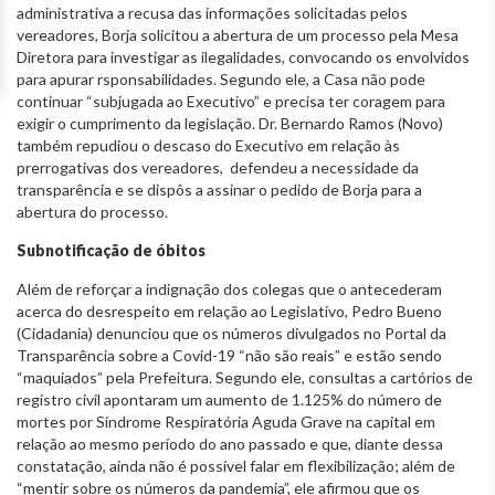
administrativa a recusa das informações solicitadas pelos
vereadores, Borja solicitou a abertura de um processo pela Mesa
Diretora para investigar as ilegalidades, convocando os envolvidos
para apurar rsponsabilidades. Segundo ele, a Casa não pode
continuar “subjugada ao Executivo” e precisa ter coragem para
exigir o cumprimento da legislação. Dr. Bernardo Ramos (Novo)
também repudiou o descaso do Executivo em relação às
prerrogativas dos vereadores, defendeu a necessidade da
transparência e se dispôs a assinar o pedido de Borja para a
abertura do processo.
Subnotificação de óbitos
Além de reforçar a indignação dos colegas que o antecederam
acerca do desrespeito em relação ao Legislativo, Pedro Bueno
(Cidadania) denunciou que os números divulgados no Portal da
Transparência sobre a Covid-19 “não são reais” e estão sendo
“maquiados” pela Prefeitura. Segundo ele, consultas a cartórios de
registro civil apontaram um aumento de 1.125% do número de
mortes por Síndrome Respiratória Aguda Grave na capital em
relação ao mesmo período do ano passado e que, diante dessa
constatação, ainda não é possível falar em flexibilização; além de
“mentir sobre os números da pandemia”, ele afirmou que os