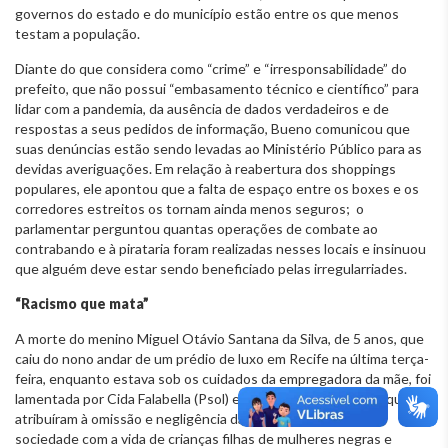
governos do estado e do município estão entre os que menos
testam a população.
Diante do que considera como “crime” e “irresponsabilidade” do
prefeito, que não possui “embasamento técnico e científico” para
lidar com a pandemia, da ausência de dados verdadeiros e de
respostas a seus pedidos de informação, Bueno comunicou que
suas denúncias estão sendo levadas ao Ministério Público para as
devidas averiguações. Em relação à reabertura dos shoppings
populares, ele apontou que a falta de espaço entre os boxes e os
corredores estreitos os tornam ainda menos seguros; o
parlamentar perguntou quantas operações de combate ao
contrabando e à pirataria foram realizadas nesses locais e insinuou
que alguém deve estar sendo beneficiado pelas irregularriades.
“Racismo que mata”
A morte do menino Miguel Otávio Santana da Silva, de 5 anos, que
caiu do nono andar de um prédio de luxo em Recife na última terça-
feira, enquanto estava sob os cuidados da empregadora da mãe, foi
lamentada por Cida Falabella (Psol) e Bella Gonçalves (Psol), que
atribuíram à omissão e negligência da mulher o descaso da
sociedade com a vida de crianças filhas de mulheres negras e