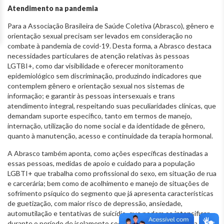
Atendimento na pandemia
Para a Associação Brasileira de Saúde Coletiva (Abrasco), gênero e
orientação sexual precisam ser levados em consideração no
combate à pandemia de covid-19. Desta forma, a Abrasco destaca
necessidades particulares de atenção relativas às pessoas
LGTBI+, como dar visibilidade e oferecer monitoramento
epidemiológico sem discriminação, produzindo indicadores que
contemplem gênero e orientação sexual nos sistemas de
informação; e garantir às pessoas intersexuais e trans
atendimento integral, respeitando suas peculiaridades clínicas, que
demandam suporte específico, tanto em termos de manejo,
internação, utilização do nome social e da identidade de gênero,
quanto à manutenção, acesso e continuidade da terapia hormonal.
A Abrasco também aponta, como ações específicas destinadas a
essas pessoas, medidas de apoio e cuidado para a população
LGBTI+ que trabalha como profissional do sexo, em situação de rua
e carcerária; bem como de acolhimento e manejo de situações de
sofrimento psíquico do segmento que já apresenta características
de guetização, com maior risco de depressão, ansiedade,
automutilação e tentativas de suicídio, que podem se intensificar
durante o período de isolamento social. Recomenda-se, ainda,