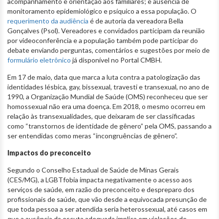
acompanhamento e orientação aos familiares; e ausência de
monitoramento epidemiológico e psíquico a essa população. O
requerimento da audiência
é de autoria da vereadora Bella
Gonçalves (Psol). Vereadores e convidados participam da reunião
por videoconferência e a população também pode participar do
debate enviando perguntas, comentários e sugestões por meio de
formulário eletrônico
já disponível no Portal CMBH.
Em 17 de maio, data que marca a luta contra a patologização das
identidades lésbica, gay, bissexual, travesti e transexual, no ano de
1990, a Organização Mundial de Saúde (OMS) reconheceu que ser
homossexual não era uma doença. Em 2018, o mesmo ocorreu em
relação às transexualidades, que deixaram de ser classificadas
como “transtornos de identidade de gênero” pela OMS, passando a
ser entendidas como meras “incongruências de gênero”.
Impactos do preconceito
Segundo o Conselho Estadual de Saúde de Minas Gerais
(CES/MG), a LGBTfobia impacta negativamente o acesso aos
serviços de saúde, em razão do preconceito e despreparo dos
profissionais de saúde, que vão desde a equivocada presunção de
que toda pessoa a ser atendida seria heterossexual, até casos em
que a ausência da escuta adequada implica em violações de