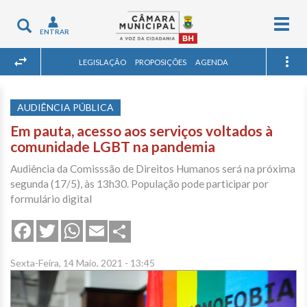
Togg
Toggle
ENTRAR
navig
navigation
LEGISLAÇÃO
PROPOSIÇÕES
AGENDA
AUDIÊNCIA PÚBLICA
Em pauta, acesso aos serviços voltados à
comunidade LGBT na pandemia
Audiência da Comisssão de Direitos Humanos será na próxima
segunda (17/5), às 13h30. População pode participar por
formulário digital
Share
Facebook
Twitter
WhatsApp
Email
Sexta-Feira, 14 Maio, 2021 - 13:45