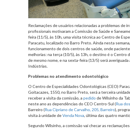
Reclamações de usuários relacionadas a problemas de inf
profissionais motivaram a Comissão de Saúde e Saneame
feira (11/5), às 10h, uma visita técnica ao Centro de Es
Paracatu, localizado no Barro Preto. Ainda nesta semana,
funcionamento de dois centros de saúde, onde pacient
melhorias: na terça (10/5), às 13h, o destino é o Centro
de mesmo nome, e na sexta-feira (13/5) será averiguada 
Indústrias.
Problemas no atendimento odontológico
O Centro de Especialidades Odontológicas (CEO) Paraca
Goitacazes, 1550, no Barro Preto, será a terceira unidad
receber a visita da comissão, a
pedido
de Wilsinho da Tabu
neste ano as dependências do CEO Centro-Sul (
Rua dos
Barreiro (
Rua Cipriano de Carvalho, 205, Barreiro
), progr
visita à unidade de
Venda Nova
, última das quatro manti
Segundo Wilsinho, a comissão vai checar as reclamações