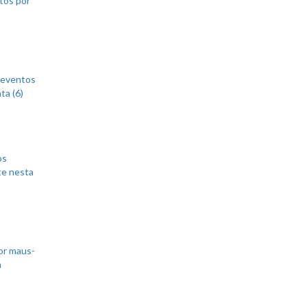
 eventos
ta (6)
os
te nesta
or maus-
m