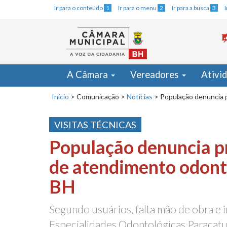
Ir para o conteúdo
1
Ir para o menu
2
Ir para a busca
3
A Câmara
Vereadores
Ativi
Início
>
Comunicação
>
Notícias
>
População denuncia 
VISITAS TÉCNICAS
População denuncia p
de atendimento odont
BH
Segundo usuários, falta mão de obra e
Especialidades Odontológicas Paracatu,