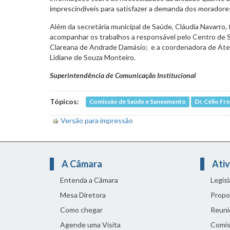
imprescindíveis para satisfazer a demanda dos moradores
Além da secretária municipal de Saúde, Cláudia Navarro
acompanhar os trabalhos a responsável pelo Centro de S
Clareana de Andrade Damásio; e a coordenadora de Ate
Lidiane de Souza Monteiro.
Superintendência de Comunicação Institucional
Tópicos:
Comissão de Saúde e Saneamento
Dr. Célio Fro
Versão para impressão
A Câmara
Ativ
Entenda a Câmara
Legis
Mesa Diretora
Propo
Como chegar
Reuni
Agende uma Visita
Comis