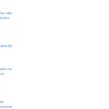
ta, sala
áculos
inta (6)
sados na
sta
 de
uncional