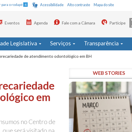
Ir para o rodapé
4
Acessibilidade
Alto contraste
Mapa do site
Eventos
Agenda
Fale com a Câmara
Participe
dade Legislativa
Serviços
Transparência
precariedade de atendimento odontológico em BH
WEB STORIES
recariedade
ológico em
 insumos no Centro de
 que será visitado na