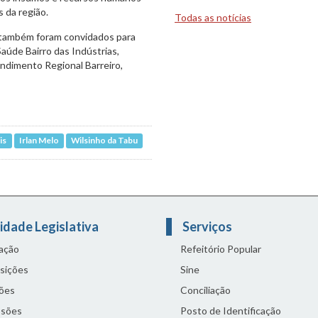
 da região.
Todas as notícias
, também foram convidados para
aúde Bairro das Indústrias,
ndimento Regional Barreiro,
is
Irlan Melo
Wilsinho da Tabu
idade Legislativa
Serviços
lação
Refeitório Popular
sições
Sine
ões
Conciliação
sões
Posto de Identificação