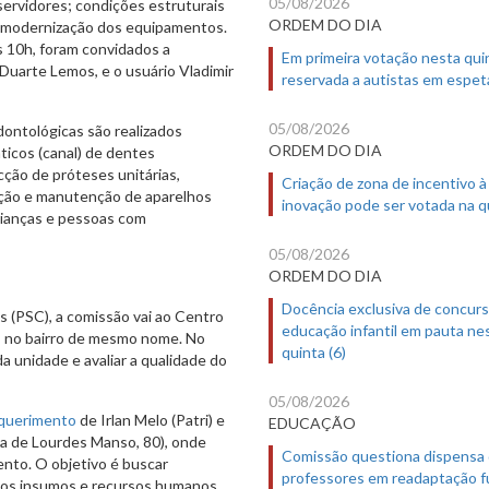
05/08/2026
servidores; condições estruturais
ORDEM DO DIA
de modernização dos equipamentos.
s 10h, foram convidados a
Em primeira votação nesta quin
 Duarte Lemos, e o usuário Vladimir
reservada a autistas em espet
05/08/2026
ontológicas são realizados
ORDEM DO DIA
icos (canal) de dentes
ção de próteses unitárias,
Criação de zona de incentivo à
fecção e manutenção de aparelhos
inovação pode ser votada na qu
rianças e pessoas com
05/08/2026
ORDEM DO DIA
Docência exclusiva de concur
is (PSC), a comissão vai ao Centro
educação infantil em pauta ne
, no bairro de mesmo nome. No
quinta (6)
da unidade e avaliar a qualidade do
05/08/2026
querimento
de Irlan Melo (Patri) e
EDUCAÇÃO
ria de Lourdes Manso, 80), onde
Comissão questiona dispensa
ento. O objetivo é buscar
professores em readaptação f
aos insumos e recursos humanos