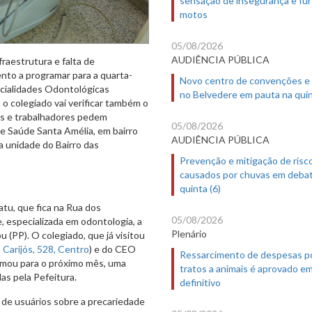
motos
05/08/2026
AUDIÊNCIA PÚBLICA
raestrutura e falta de
nto a programar para a quarta-
Novo centro de convenções e
pecialidades Odontológicas
no Belvedere em pauta na quin
 o colegiado vai verificar também o
es e trabalhadores pedem
05/08/2026
 de Saúde Santa Amélia, em bairro
AUDIÊNCIA PÚBLICA
a unidade do Bairro das
Prevenção e mitigação de risc
causados por chuvas em deba
quinta (6)
tu, que fica na Rua dos
05/08/2026
e, especializada em odontologia, a
Plenário
 (PP). O colegiado, que já visitou
 Carijós, 528, Centro
) e do CEO
Ressarcimento de despesas p
amou para o próximo mês, uma
tratos a animais é aprovado e
das pela Pefeitura.
definitivo
 de usuários sobre a precariedade