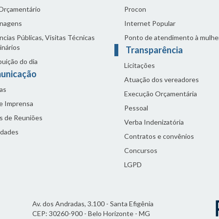
 Orçamentário
Procon
nagens
Internet Popular
cias Públicas, Visitas Técnicas
Ponto de atendimento à mulhe
inários
Transparência
buição do dia
Licitações
unicação
Atuação dos vereadores
as
Execução Orçamentária
de Imprensa
Pessoal
s de Reuniões
Verba Indenizatória
idades
Contratos e convênios
Concursos
LGPD
Av. dos Andradas, 3.100 - Santa Efigênia
CEP: 30260-900 - Belo Horizonte - MG