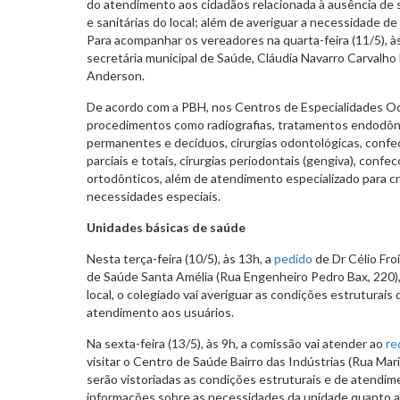
do atendimento aos cidadãos relacionada à ausência de 
e sanitárias do local; além de averiguar a necessidade 
Para acompanhar os vereadores na quarta-feira (11/5), à
secretária municipal de Saúde, Cláudia Navarro Carvalho
Anderson.
De acordo com a PBH, nos Centros de Especialidades Od
procedimentos como radiografias, tratamentos endodônt
permanentes e decíduos, cirurgias odontológicas, confec
parciais e totais, cirurgias periodontais (gengiva), con
ortodônticos, além de atendimento especializado para c
necessidades especiais.
Unidades básicas de saúde
Nesta terça-feira (10/5), às 13h, a
pedido
de Dr Célio Fro
de Saúde Santa Amélia (Rua Engenheiro Pedro Bax, 220)
local, o colegiado vai averiguar as condições estruturais 
atendimento aos usuários.
Na sexta-feira (13/5), às 9h, a comissão vai atender ao
re
visitar o Centro de Saúde Bairro das Indústrias (Rua Ma
serão vistoriadas as condições estruturais e de atendim
informações sobre as necessidades da unidade quanto 