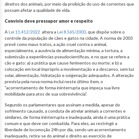
direitos dos animais, por meio da proibição do uso de correntes que
possam afetar a qualidade de vida.
Convívio deve pressupor amor e respeito
A
Lei 11.412/2022
altera a
Lei 8.565/2003
, que dispõe sobre o
controle da população de cães e gatos na cidade. A norma de 2003
prevê como maus tratos, a ação cruel contra o animal,
especialmente, a ausência de alimentação mínima, a tortura, a
submissão a experiências pseudocientíficas, e no que se refere a
cão e gato: a) a prática que cause ferimentos ou morte; e b) a
colocação em local impróprio a movimentação e a descanso, sem luz
solar, alimentação, hidratação e oxigenação adequados. A alteração
prevista pela nova norma inclui neste último item, o
"acorrentamento de forma ininterrupta que impeça sua livre
mobilidade para atos de sua sobrevivência".
Segundo os parlamentares que assinam a medida, apesar do
sofrimento causado, a conduta de atrelar animais a correntes e
similares, de forma ininterrupta e inadequada, ainda é uma prática
comum e que deve ser combatida. Para eles, ao restringir a
liberdade de locomoção 24h por dia, sendo um acorrentamento
inadequado, retira-se do animal o direito ao exercício de