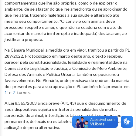
comportamentos que lhe são próprios, como o de explorar o
ambiente, de se afastar do que lhe amedronta ou se aproximar do
que lhe atrai, trazendo malefícios à sua saúde e alterando até
mesmo seu comportamento. "O convívio com animais deve
pressupor respeito e amor, o que não se coaduna com o ato de
acorrentar de maneira ininterrupta e inadequada", destacaram, ao
justificar a proposta.
Na Câmara Municipal, a medida ora em vigor, tramitou a partir do PL
289/2022. Protocolizado em março deste ano, o texto recebeu
parecer pela constitucionalidade, legalidade e regimentalidade na
Comissão de Legislação e Justiça; a Comissão de Meio Ambiente,
Defesa dos Animais e Política Urbana, também se posicionou
favoravelmente. No Plenário, onde precisava do quórum da maioria
dos presentes para a sua aprovação o PL também foi aprovado em
1º
e
2º
turnos.
A Lei 8.565/2003 ainda prevê (Art. 43) que o descumprimento de
seus dispositivos sujeita o infrator às penalidades de multa;
apreensão do animal; interdição total ou parcial, temporária ou
permanente, de locais ou estabelecimentos; cassação de alvará e
aplicação de pena alternativa.