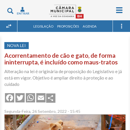
Togg
Toggle
ENTRAR
navig
navigation
LEGISLAÇÃO
PROPOSIÇÕES
AGENDA
NOVA LEI
Acorrentamento de cão e gato, de forma
ininterrupta, é incluído como maus-tratos
Alteração na lei é originária de proposição do Legislativo e já
está em vigor. Objetivo é ampliar direito à proteção e ao
cuidado
Share
Facebook
Twitter
WhatsApp
Email
Segunda-Feira, 26 Setembro, 2022 - 15:45