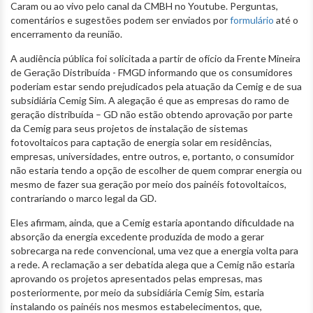
Caram ou ao vivo pelo canal da CMBH no Youtube. Perguntas,
comentários e sugestões podem ser enviados por
formulário
até o
encerramento da reunião.
A audiência pública foi solicitada a partir de ofício da Frente Mineira
de Geração Distribuída - FMGD informando que os consumidores
poderiam estar sendo prejudicados pela atuação da Cemig e de sua
subsidiária Cemig Sim. A alegação é que as empresas do ramo de
geração distribuída – GD não estão obtendo aprovação por parte
da Cemig para seus projetos de instalação de sistemas
fotovoltaicos para captação de energia solar em residências,
empresas, universidades, entre outros, e, portanto, o consumidor
não estaria tendo a opção de escolher de quem comprar energia ou
mesmo de fazer sua geração por meio dos painéis fotovoltaicos,
contrariando o marco legal da GD.
Eles afirmam, ainda, que a Cemig estaria apontando dificuldade na
absorção da energia excedente produzida de modo a gerar
sobrecarga na rede convencional, uma vez que a energia volta para
a rede. A reclamação a ser debatida alega que a Cemig não estaria
aprovando os projetos apresentados pelas empresas, mas
posteriormente, por meio da subsidiária Cemig Sim, estaria
instalando os painéis nos mesmos estabelecimentos, que,