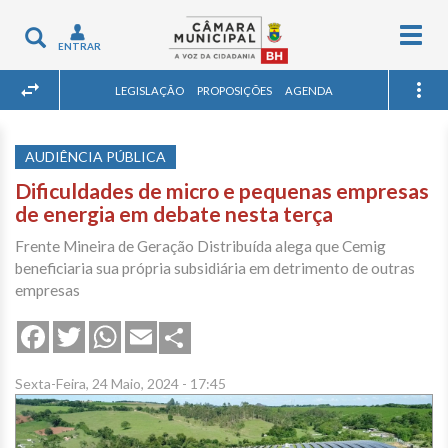
Togg
Toggle
ENTRAR
navig
navigation
LEGISLAÇÃO
PROPOSIÇÕES
AGENDA
AUDIÊNCIA PÚBLICA
Dificuldades de micro e pequenas empresas
de energia em debate nesta terça
Frente Mineira de Geração Distribuída alega que Cemig
beneficiaria sua própria subsidiária em detrimento de outras
empresas
Share
Facebook
Twitter
WhatsApp
Email
Sexta-Feira, 24 Maio, 2024 - 17:45