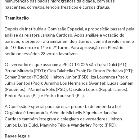
manutenção das bacias hidrográficas da cidade, com suas
nascentes, córregos, lençóis freáticos e cursos d'água.
Tramitação
Depois de instituída a Comissão Especial, a proposição passará pela
análise da relatora Janaína Cardoso. Após análise e votação do
parecer, o projeto irá tramitar em dois turnos, com intervalo mínimo
de 10 dias entre o 1° e o 2° turno. Para aprovação em Plenário
serão necessários 28 votos favoráveis.
Os vereadores que assinam a PELO 1/2025 são Luiza Dulci (PT);
Bruno Miranda (PDT); Cida Falabella (Psol); Dr. Bruno Pedralva (PT);
Edmar Branco (PCdoB); Helton Junior (PSD); Iza Lourença (Psol);
Juhlia Santos (Psol); Juninho Los Hermanos (Avante); Lucas Ganem
(Podemos); Maninho Félix (PSD); Osvaldo Lopes (Republicanos);
Pedro Patrus (PT) e Pedro Rousseff (PT).
A Comissão Especial para apreciar proposta de emenda à Lei
Orgânica é temporária. Além de Michelly Siqueira e Janaína
Cardoso também integram o colegiado os vereadores Helton
Junior, Luiza Dulci, Maninho Félix e Wanderley Porto (PRD).
Bases legais