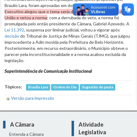
Braulio Lara, foram aprovadas em dois turnos na Câmara; o
Executivo alegou que o tema seria de competência privativa da
União e vetou a norma
; com a derrubada do veto, a norma foi
promulgada pelo então presidente da Câmara, Gabriel Azevedo. A
Lei 11.392
, suspensa por liminar judicial, voltou a vigorar após
decisão
do Tribunal de Justiça de Minas Gerais (TJMG), que julgou
improcedente a Adin movida pela Prefeitura de Belo Horizonte.
Posteriormente, em recurso extraordinário, o Município obteve o
parecer pela inconstitucionalidade e a norma acabou excluída da
legislação.
Superintendência de Comunicação Institucional
Tópicos:
Braulio Lara
Ordem do Dia
Sugestão de pauta
Versão para impressão
A Câmara
Atividade
Legislativa
Entenda a Câmara