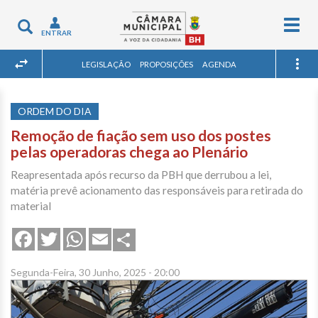
Togg
Toggle
ENTRAR
navig
navigation
LEGISLAÇÃO
PROPOSIÇÕES
AGENDA
ORDEM DO DIA
Remoção de fiação sem uso dos postes
pelas operadoras chega ao Plenário
Reapresentada após recurso da PBH que derrubou a lei,
matéria prevê acionamento das responsáveis para retirada do
material
Share
Facebook
Twitter
WhatsApp
Email
Segunda-Feira, 30 Junho, 2025 - 20:00