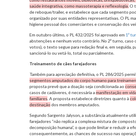
saúde integrativa, como massoterapia e reflexologia.
O t
de reboque/trailer, e estabelece que cada segmento pode
organizado por suas entidades representativas. O PL ma
higiene pessoal dos comerciantes e conservação dos veí
Em outubro último, o PL 432/2025 foi aprovado em
1º tu
abstenções e nenhum voto contrário. No 2º turno, caso
votos), o texto segue para redação final e, em seguida, 
sancioná-lo ou vetá-lo, total ou parcialmente.
Treinamento de cães farejadores
Também para apreciação definitiva, o PL 286/2025 permi
segmentos amputados do corpo humano para treinament
proposta prevê que a doação seja condicionada ao
conse
casos de cadáveres, é necessária a
manifestação em vida
familiares
. A proposta estabelece diretrizes quanto à
col
destinação
dos membros amputados.
Segundo Sargento Jalyson, a substância atualmente util
farejadores “não replica a complexa mistura de compost
decomposição humana”, o que pode limitar e reduzir a efi
consequentemente, as chances de sucesso nas operaçõ