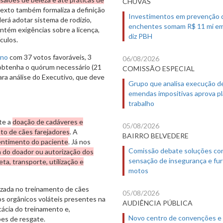
CHUVAS
exto também formaliza a definição
Investimentos em prevenção 
rá adotar sistema de rodízio,
enchentes somam R$ 11 mi em
ntém exigências sobre a licença,
diz PBH
culos.
rno
com 37 votos favoráveis, 3
06/08/2026
 obtenha o quórum necessário (21
COMISSÃO ESPECIAL
para análise do Executivo, que deve
Grupo que analisa execução d
emendas impositivas aprova p
trabalho
te a
doação de cadáveres e
05/08/2026
o de cães farejadores
. A
BAIRRO BELVEDERE
ntimento do paciente
. Já nos
Comissão debate soluções co
 do doador ou autorização dos
sensação de insegurança e fur
eta, transporte, utilização e
motos
izada no treinamento de cães
05/08/2026
os orgânicos voláteis presentes na
AUDIÊNCIA PÚBLICA
cácia do treinamento e,
Novo centro de convenções e
es de resgate.