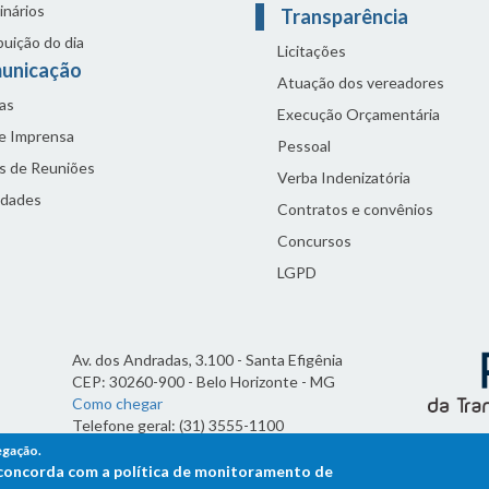
inários
Transparência
buição do dia
Licitações
unicação
Atuação dos vereadores
as
Execução Orçamentária
de Imprensa
Pessoal
s de Reuniões
Verba Indenizatória
idades
Contratos e convênios
Concursos
LGPD
Av. dos Andradas, 3.100 - Santa Efigênia
CEP: 30260-900 - Belo Horizonte - MG
Como chegar
Telefone geral: (31) 3555-1100
Horário de funcionamento:
egação.
7h às 19h
ê concorda com a política de monitoramento de