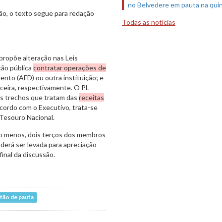
no Belvedere em pauta na quin
ão, o texto segue para redação
Todas as notícias
 propõe alteração nas Leis
ção pública
contratar operações de
nto (AFD) ou outra instituição; e
nceira, respectivamente. O PL
nos trechos que tratam das
receitas
cordo com o Executivo, trata-se
 Tesouro Nacional.
lo menos, dois terços dos membros
derá ser levada para apreciação
final da discussão.
tão de pauta