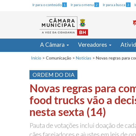
Ir para o conteúdo
1
Ir para o menu
2
Ir para a busca
3
A Câmara
Vereadores
Ativi
Início
>
Comunicação
>
Notícias
>
Novas regras para com
ORDEM DO DIA
Novas regras para co
food trucks vão a deci
nesta sexta (14)
Pauta de votações inclui doação de cad
cães farejadores e ajustes em leis de o