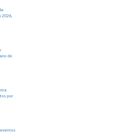
de
 2026,
e
lano de
ntra
tos por
 eventos