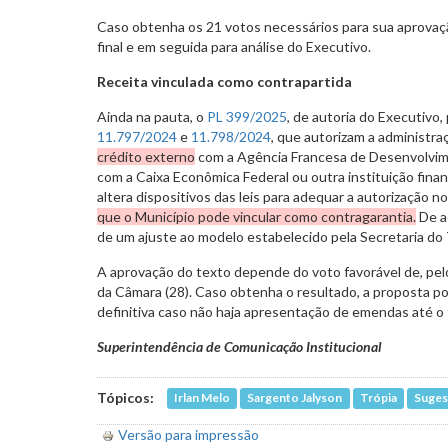
Caso obtenha os 21 votos necessários para sua aprovaç
final e em seguida para análise do Executivo.
Receita vinculada como contrapartida
Ainda na pauta, o
PL 399/2025
, de autoria do Executivo,
11.797/2024
e
11.798/2024
, que autorizam a administra
crédito externo
com a Agência Francesa de Desenvolvime
com a Caixa Econômica Federal ou outra instituição fina
altera dispositivos das leis para adequar a autorização 
que o Município pode vincular como contragarantia.
De a
de um ajuste ao modelo estabelecido pela Secretaria do
A aprovação do texto depende do voto favorável de, pe
da Câmara (28). Caso obtenha o resultado, a proposta po
definitiva caso não haja apresentação de emendas até o 
Superintendência de Comunicação Institucional
Tópicos:
Irlan Melo
Sargento Jalyson
Trópia
Suges
Versão para impressão