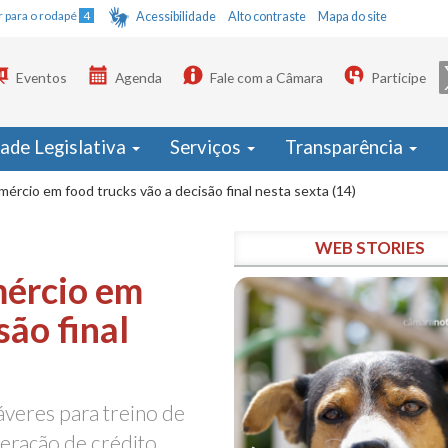
Ir para o rodapé
4
Acessibilidade
Alto contraste
Mapa do site
Eventos
Agenda
Fale com a Câmara
Participe
dade Legislativa
Serviços
Transparência
ércio em food trucks vão a decisão final nesta sexta (14)
WEB STORIES
mércio em
são final
áveres para treino de
peração de crédito