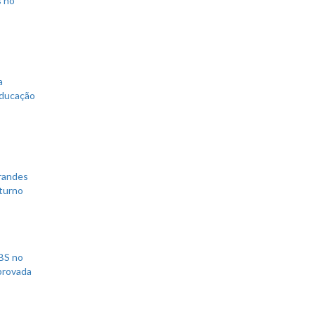
s no
a
educação
grandes
 turno
UBS no
aprovada