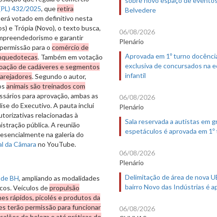
sobre novo espaço de evento
 (PL) 432/2025
, que
retira
Belvedere
 será votado em definitivo nesta
os) e Trópia (Novo), o texto busca,
06/08/2026
mpreendedorismo e garantir
Plenário
a permissão para o
comércio de
Aprovada em 1º turno docênci
rinquedotecas
. Também em votação
exclusiva de concursados na 
oação de cadáveres e segmentos
infantil
arejadores
. Segundo o autor,
 os
animais são treinados com
ssários para aprovação, ambas as
06/08/2026
lise do Executivo. A pauta inclui
Plenário
autorizativas relacionadas à
Sala reservada a autistas em 
istração pública. A reunião
espetáculos é aprovada em 1º
esencialmente na galeria do
al da Câmara
no YouTube.
06/08/2026
Plenário
Delimitação de área de nova 
 de BH
, ampliando as modalidades
bairro Novo das Indústrias é 
cos. Veículos de
propulsão
es rápidos, picolés e produtos da
s terão permissão para funcionar
06/08/2026
salões de beleza e até práticas de