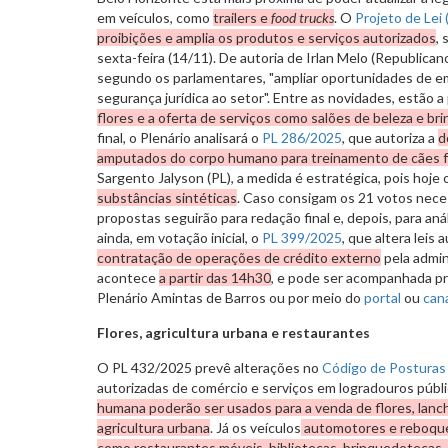
em veículos, como
trailers e
food trucks
. O
Projeto de Lei
proibições e amplia os produtos e serviços autorizados
,
sexta-feira (14/11). De autoria de Irlan Melo (Republican
segundo os parlamentares, "ampliar oportunidades de e
segurança jurídica ao setor". Entre as novidades, estão 
flores e a oferta de serviços como salões de beleza e b
final, o Plenário analisará o
PL 286/2025
, que autoriza a
d
amputados do corpo humano para treinamento de cães f
Sargento Jalyson (PL), a medida é estratégica, pois hoje
substâncias sintéticas
. Caso consigam os 21 votos nece
propostas seguirão para redação final e, depois, para aná
ainda, em votação inicial, o
PL 399/2025
, que altera leis 
contratação de operações de crédito externo
pela admin
acontece
a partir das 14h30
, e pode ser acompanhada pr
Plenário Amintas de Barros ou por meio do
portal
ou
can
Flores, agricultura urbana e restaurantes
O PL 432/2025 prevê alterações no
Código de Posturas
autorizadas de comércio e serviços em logradouros públi
humana poderão ser usados para a venda de flores, lanch
agricultura urbana
. Já os veículos
automotores e reboque
como restaurantes móveis, bibliotecas, brinquedotecas, 