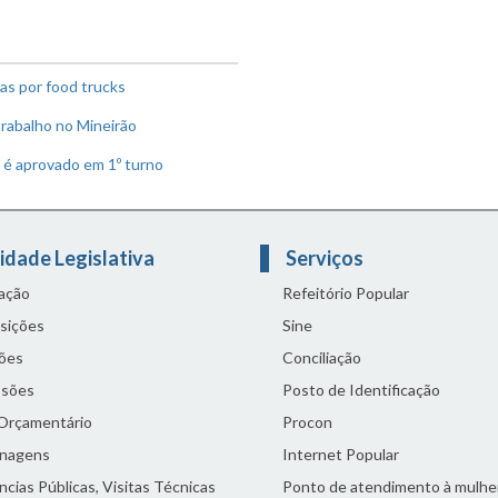
as por food trucks
rabalho no Mineirão
 é aprovado em 1º turno
idade Legislativa
Serviços
lação
Refeitório Popular
sições
Sine
ões
Conciliação
sões
Posto de Identificação
 Orçamentário
Procon
nagens
Internet Popular
cias Públicas, Visitas Técnicas
Ponto de atendimento à mulhe