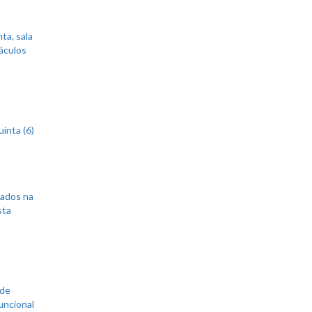
ta, sala
áculos
inta (6)
sados na
sta
 de
uncional