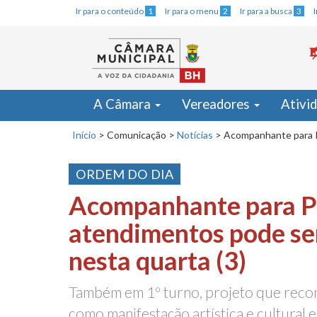
Ir para o conteúdo
1
Ir para o menu
2
Ir para a busca
3
A Câmara
Vereadores
Ativi
Início
>
Comunicação
>
Notícias
>
Acompanhante para P
ORDEM DO DIA
Acompanhante para 
atendimentos pode se
nesta quarta (3)
Também em 1º turno, projeto que recon
como manifestação artística e cultural 