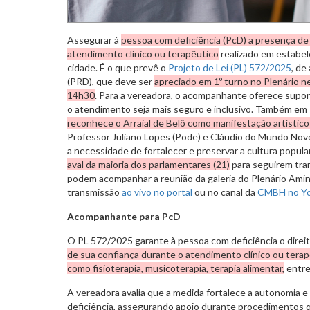
Assegurar à
pessoa com deficiência (PcD) a presença 
atendimento clínico ou terapêutico
realizado em estabel
cidade. É o que prevê o
Projeto de Lei (PL) 572/2025
, de
(PRD), que deve ser
apreciado em 1º turno no Plenário nes
14h30
. Para a vereadora, o acompanhante oferece supor
o atendimento seja mais seguro e inclusivo. Também em 
reconhece o Arraial de Belô como manifestação artístico
Professor Juliano Lopes (Pode) e Cláudio do Mundo Novo
a necessidade de fortalecer e preservar a cultura popula
aval da maioria dos parlamentares (21)
para seguirem tra
podem acompanhar a reunião da galeria do Plenário Amin
transmissão
ao vivo no portal
ou no canal da
CMBH no Y
Acompanhante para PcD
O PL 572/2025 garante à pessoa com deficiência o direi
de sua confiança durante o atendimento clínico ou terap
como fisioterapia, musicoterapia, terapia alimentar,
entre
A vereadora avalia que a medida fortalece a autonomia 
deficiência, assegurando apoio durante procedimentos