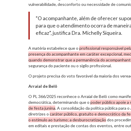
vulnerabilidade, desconforto ou necessidade de comuni
“O acompanhante, além de oferecer supor
para que o atendimento ocorra de maneira 
eficaz”, justifica Dra. Michelly Siqueira.
A matéria estabelece que o
profissional responsável pel
presença do acompanhante em caráter excepcional, media
quando demonstrar que a permanência do acompanhan
segurança do paciente ou o sigilo profissional.
O projeto precisa do voto favorável da maioria dos verea
Arraial de Belô
O PL 366/2025 reconhece o Arraial de Belô como manifest
democrática, determinando que o
poder público apoie a 
de festa junina
. A consolidação da política pública para 
diretrizes o
caráter público, gratuito e democrático da fe
o estímulo ao turismo; a desburocratização
dos procedime
em editais e prestação de contas dos eventos, entre out