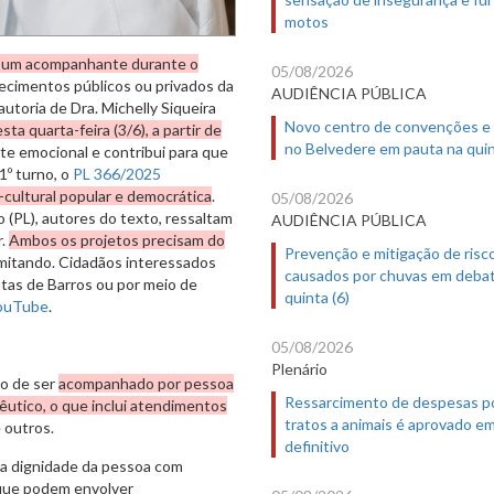
motos
de um acompanhante durante o
05/08/2026
ecimentos públicos ou privados da
AUDIÊNCIA PÚBLICA
 autoria de Dra. Michelly Siqueira
Novo centro de convenções e
ta quarta-feira (3/6), a partir de
no Belvedere em pauta na quin
te emocional e contribui para que
1º turno, o
PL 366/2025
-cultural popular e democrática
.
05/08/2026
 (PL), autores do texto, ressaltam
AUDIÊNCIA PÚBLICA
r.
Ambos os projetos precisam do
Prevenção e mitigação de risc
mitando. Cidadãos interessados
causados por chuvas em deba
tas de Barros ou por meio de
quinta (6)
ouTube
.
05/08/2026
Plenário
to de ser
acompanhado por pessoa
Ressarcimento de despesas p
êutico, o que inclui atendimentos
tratos a animais é aprovado e
 outros.
definitivo
e a dignidade da pessoa com
 que podem envolver