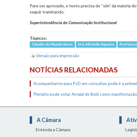
Para ser aprovado, o texto precisa do “sim” da maioria 
seguir tramitando.
Superintendência de Comunicação Institucional
Tópicos:
Cláudio do Mundo Novo
Dra. Michelly Siqueira
Professor
Versão para impressão
NOTÍCIAS RELACIONADAS
Acompanhante para PcD em consultas pode ir a primei
Plenário pode votar Arraial de Belô como manifestação 
A Câmara
Ativ
Entenda a Câmara
Legis