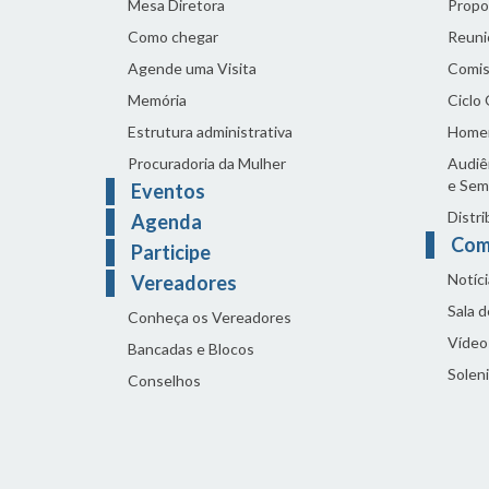
Mesa Diretora
Propo
Como chegar
Reuni
Agende uma Visita
Comis
Memória
Ciclo
Estrutura administrativa
Home
Procuradoria da Mulher
Audiên
e Sem
Eventos
Distri
Agenda
Com
Participe
Notíci
Vereadores
Sala 
Conheça os Vereadores
Vídeo
Bancadas e Blocos
Solen
Conselhos