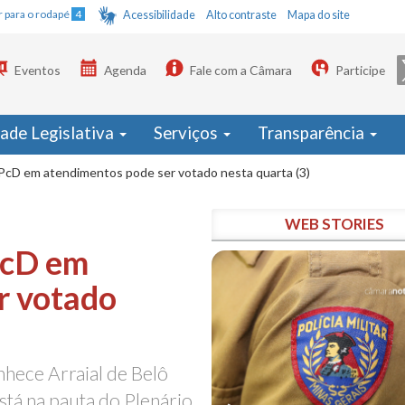
Ir para o rodapé
4
Acessibilidade
Alto contraste
Mapa do site
Eventos
Agenda
Fale com a Câmara
Participe
dade Legislativa
Serviços
Transparência
cD em atendimentos pode ser votado nesta quarta (3)
WEB STORIES
PcD em
r votado
hece Arraial de Belô
está na pauta do Plenário