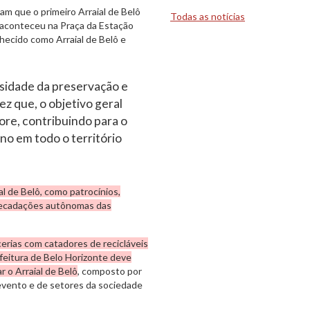
m que o primeiro Arraial de Belô
Todas as notícias
 aconteceu na Praça da Estação
hecido como Arraial de Belô e
sidade da preservação e
ez que, o objetivo geral
lore, contribuindo para o
o em todo o território
l de Belô, como patrocínios,
rrecadações autônomas das
cerias com catadores de recicláveis
efeitura de Belo Horizonte deve
r o Arraial de Belô
, composto por
evento e de setores da sociedade