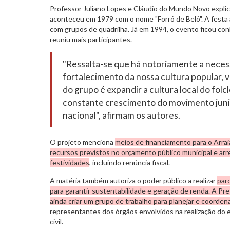
Professor Juliano Lopes e Cláudio do Mundo Novo explica
aconteceu em 1979 com o nome "Forró de Belô". A festa
com grupos de quadrilha. Já em 1994, o evento ficou con
reuniu mais participantes.
"Ressalta-se que há notoriamente a neces
fortalecimento da nossa cultura popular, v
do grupo é expandir a cultura local do folc
constante crescimento do movimento junin
nacional", afirmam os autores.
O projeto menciona
meios de financiamento para o Arraia
recursos previstos no orçamento público municipal e a
festividades
, incluindo renúncia fiscal.
A matéria também autoriza o poder público a realizar
par
para garantir sustentabilidade e geração de renda. A Pr
ainda criar um grupo de trabalho para planejar e coordena
representantes dos órgãos envolvidos na realização do 
civil.