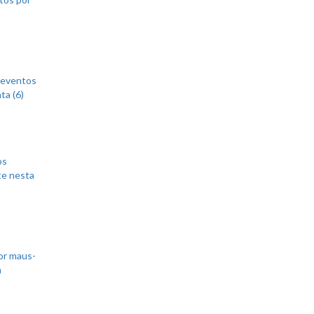
 eventos
ta (6)
os
te nesta
or maus-
m