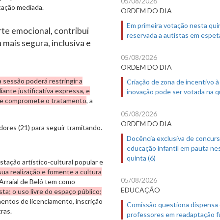
05/08/2026
cação mediada.
ORDEM DO DIA
Em primeira votação nesta quin
te emocional, contribui
reservada a autistas em espet
mais segura, inclusiva e
05/08/2026
ORDEM DO DIA
a sessão poderá restringir a
Criação de zona de incentivo à
nte justificativa expressa, e
inovação pode ser votada na qu
te compromete o tratamento
, a
05/08/2026
ORDEM DO DIA
dores (21) para seguir tramitando.
Docência exclusiva de concur
educação infantil em pauta ne
quinta (6)
ação artístico-cultural popular e
sua realização e fomente a cultura
05/08/2026
o Arraial de Belô tem como
EDUCAÇÃO
sta; o uso livre do espaço público;
ntos de licenciamento, inscrição
Comissão questiona dispensa
ras.
professores em readaptação f