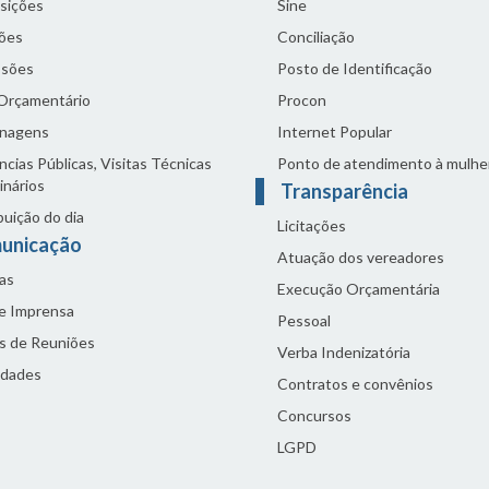
sições
Sine
ões
Conciliação
sões
Posto de Identificação
 Orçamentário
Procon
nagens
Internet Popular
cias Públicas, Visitas Técnicas
Ponto de atendimento à mulhe
inários
Transparência
buição do dia
Licitações
unicação
Atuação dos vereadores
as
Execução Orçamentária
de Imprensa
Pessoal
s de Reuniões
Verba Indenizatória
idades
Contratos e convênios
Concursos
LGPD