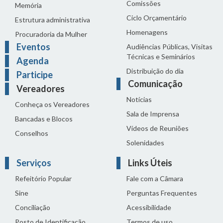
Comissões
Memória
Ciclo Orçamentário
Estrutura administrativa
Homenagens
Procuradoria da Mulher
Eventos
Audiências Públicas, Visitas
Técnicas e Seminários
Agenda
Distribuição do dia
Participe
Comunicação
Vereadores
Notícias
Conheça os Vereadores
Sala de Imprensa
Bancadas e Blocos
Vídeos de Reuniões
Conselhos
Solenidades
Serviços
Links Úteis
Refeitório Popular
Fale com a Câmara
Sine
Perguntas Frequentes
Conciliação
Acessibilidade
Posto de Identificação
Termos de uso