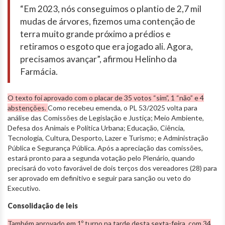
“Em 2023, nós conseguimos o plantio de 2,7 mil
mudas de árvores, fizemos uma contenção de
terra muito grande próximo a prédios e
retiramos o esgoto que era jogado ali. Agora,
precisamos avançar”, afirmou Helinho da
Farmácia.
O texto foi aprovado com o placar de 35 votos “sim”, 1 “não” e 4
abstenções.
Como recebeu emenda, o PL 53/2025 volta para
análise das Comissões de Legislação e Justiça; Meio Ambiente,
Defesa dos Animais e Política Urbana; Educação, Ciência,
Tecnologia, Cultura, Desporto, Lazer e Turismo; e Administração
Pública e Segurança Pública. Após a apreciação das comissões,
estará pronto para a segunda votação pelo Plenário, quando
precisará do voto favorável de dois terços dos vereadores (28) para
ser aprovado em definitivo e seguir para sanção ou veto do
Executivo.
Consolidação de leis
Também aprovado em 1º turno na tarde desta sexta-feira, com 34