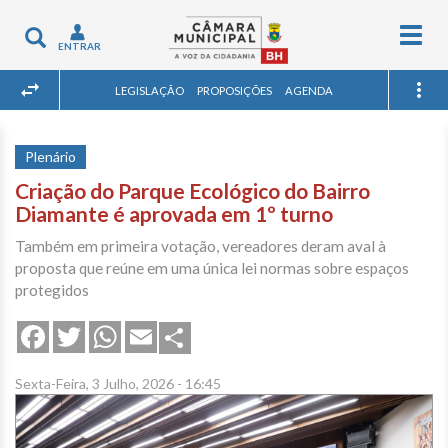
Togg
Toggle
ENTRAR
navig
navigation
LEGISLAÇÃO
PROPOSIÇÕES
AGENDA
Plenário
Criação do Parque Ecológico do Bairro
Diamante é aprovada em 1º turno
Também em primeira votação, vereadores deram aval à
proposta que reúne em uma única lei normas sobre espaços
protegidos
Share
Facebook
Twitter
WhatsApp
Email
Sexta-Feira, 3 Julho, 2026 - 16:45