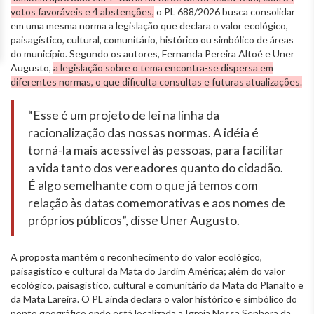
votos favoráveis e 4 abstenções,
o PL 688/2026 busca consolidar
em uma mesma norma a legislação que declara o valor ecológico,
paisagístico, cultural, comunitário, histórico ou simbólico de áreas
do município. Segundo os autores, Fernanda Pereira Altoé e Uner
Augusto,
a legislação sobre o tema encontra-se dispersa em
diferentes normas, o que dificulta consultas e futuras atualizações.
“Esse é um projeto de lei na linha da
racionalização das nossas normas. A idéia é
torná-la mais acessível às pessoas, para facilitar
a vida tanto dos vereadores quanto do cidadão.
É algo semelhante com o que já temos com
relação às datas comemorativas e aos nomes de
próprios públicos”, disse Uner Augusto.
A proposta mantém o reconhecimento do valor ecológico,
paisagístico e cultural da Mata do Jardim América; além do valor
ecológico, paisagístico, cultural e comunitário da Mata do Planalto e
da Mata Lareira. O PL ainda declara o valor histórico e simbólico do
ponto geográfico onde está localizada a Igreja Nossa Senhora da