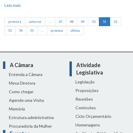
Leia mais
sobre PL prevê avisos sonoros em semáforos da capital
primeira
anterior
…
47
48
49
50
51
52
53
54
55
…
próxima
última
A Câmara
Atividade
Legislativa
Entenda a Câmara
Legislação
Mesa Diretora
Proposições
Como chegar
Reuniões
Agende uma Visita
Comissões
Memória
Ciclo Orçamentário
Estrutura administrativa
Homenagens
Procuradoria da Mulher