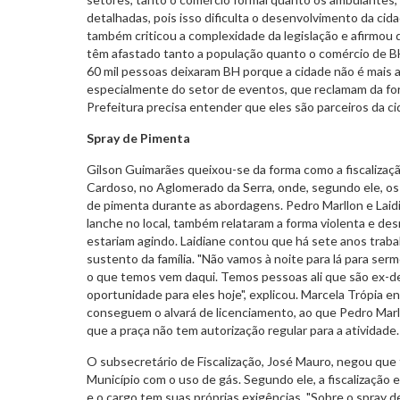
detalhadas, pois isso dificulta o desenvolvimento da cida
também criticou a complexidade da legislação e afirmou 
têm afastado tanto a população quanto o comércio de B
60 mil pessoas deixaram BH porque a cidade não é mais 
especialmente do setor de eventos, que reclamam da for
Prefeitura precisa entender que eles são parceiros da cid
Spray de Pimenta
Gilson Guimarães queixou-se da forma como a fiscalizaç
Cardoso, no Aglomerado da Serra, onde, segundo ele, os 
de pimenta durante as abordagens. Pedro Marllon e Laid
lanche no local, também relataram a forma violenta e d
estariam agindo. Laidiane contou que há sete anos trabal
sustento da família. "Não vamos à noite para lá para ser
o que temos vem daqui. Temos pessoas ali que são ex-
oportunidade para eles hoje", explicou. Marcela Trópia 
conseguem o alvará de licenciamento, ao que Pedro Mar
que a praça não tem autorização regular para a atividade.
O subsecretário de Fiscalização, José Mauro, negou que
Município com o uso de gás. Segundo ele, a fiscalização
e o cargo tem suas próprias exigências. "Sobre o spray 