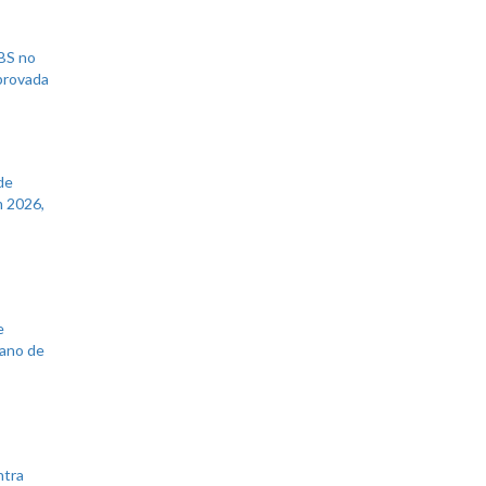
UBS no
aprovada
de
 2026,
e
lano de
ntra