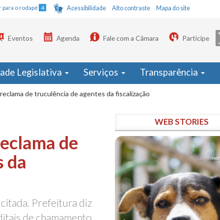
Ir para o rodapé
4
Acessibilidade
Alto contraste
Mapa do site
Eventos
Agenda
Fale com a Câmara
Participe
dade Legislativa
Serviços
Transparência
eclama de truculência de agentes da fiscalização
WEB STORIES
reclama de
s da
itada. Prefeitura diz
editais de chamamento