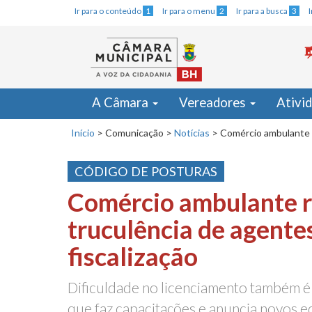
Ir para o conteúdo
1
Ir para o menu
2
Ir para a busca
3
A Câmara
Vereadores
Ativi
Início
>
Comunicação
>
Notícias
>
Comércio ambulante r
CÓDIGO DE POSTURAS
Comércio ambulante 
truculência de agente
fiscalização
Dificuldade no licenciamento também é c
que faz capacitações e anuncia novos 