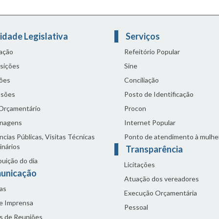
idade Legislativa
Serviços
lação
Refeitório Popular
sições
Sine
ões
Conciliação
sões
Posto de Identificação
 Orçamentário
Procon
nagens
Internet Popular
cias Públicas, Visitas Técnicas
Ponto de atendimento à mulhe
inários
Transparência
buição do dia
Licitações
unicação
Atuação dos vereadores
as
Execução Orçamentária
de Imprensa
Pessoal
s de Reuniões