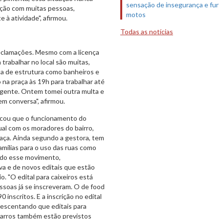
sensação de insegurança e fur
ação com muitas pessoas,
motos
 à atividade", afirmou.
Todas as notícias
clamações. Mesmo com a licença
 trabalhar no local são muitas,
lta de estrutura como banheiros e
 na praça às 19h para trabalhar até
a gente. Ontem tomei outra multa e
em conversa", afirmou.
licou que o funcionamento do
ual com os moradores do bairro,
raça. Ainda segundo a gestora, tem
mílias para o uso das ruas como
ado esse movimento,
a e de novos editais que estão
 "O edital para caixeiros está
essoas já se inscreveram. O de food
 inscritos. E a inscrição no edital
rescentando que editais para
 carros também estão previstos