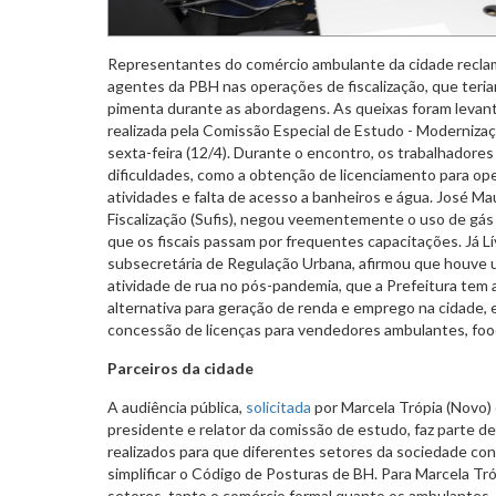
Representantes do comércio ambulante da cidade recla
agentes da PBH nas operações de fiscalização, que teria
pimenta durante as abordagens. As queixas foram levant
realizada pela Comissão Especial de Estudo - Moderniza
sexta-feira (12/4). Durante o encontro, os trabalhadore
dificuldades, como a obtenção de licenciamento para oper
atividades e falta de acesso a banheiros e água. José M
Fiscalização (Sufis), negou veementemente o uso de gás
que os fiscais passam por frequentes capacitações. Já Lí
subsecretária de Regulação Urbana, afirmou que houve 
atividade de rua no pós-pandemia, que a Prefeitura tem
alternativa para geração de renda e emprego na cidade, 
concessão de licenças para vendedores ambulantes, foo
Parceiros da cidade
A audiência pública,
solicitada
por Marcela Trópia (Novo) 
presidente e relator da comissão de estudo, faz parte d
realizados para que diferentes setores da sociedade c
simplificar o Código de Posturas de BH. Para Marcela Tr
setores, tanto o comércio formal quanto os ambulantes,