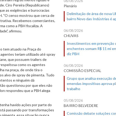
06/08/2026
de. Ciro Pereira (Republicanos)
Plenário
que as exigências e burocracias
Delimitação de área de nova 
H. "O censo mostrou que cerca de
bairro Novo das Indústrias é 
atrativa. Recebemos comerciantes,
ma como a PBH fiscaliza. A
06/08/2026
ade", afirmou.
CHUVAS
Investimentos em prevenção 
enchentes somam R$ 11 mi em
ão tem atuado na Praça do
diz PBH
agentes teriam utilizado até spray
iane, que possuem trailers de
esrespeitosa como os agentes
06/08/2026
ha na praça, de onde tira o
COMISSÃO ESPECIAL
mos alvo de spray de pimenta. Tudo
Grupo que analisa execução d
detentos e ninguém dá
emendas impositivas aprova p
então questionou por que eles não
trabalho
llon respondeu que a PBH alega
05/08/2026
 tenha havido ações por parte do
BAIRRO BELVEDERE
 está passando por transformações
Comissão debate soluções co
de pimenta, essa situação nunca