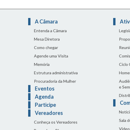
A Câmara
Ativ
Entenda a Câmara
Legis
Mesa Diretora
Propo
Como chegar
Reuni
Agende uma Visita
Comis
Memória
Ciclo
Estrutura administrativa
Home
Procuradoria da Mulher
Audiên
e Sem
Eventos
Distri
Agenda
Com
Participe
Notíci
Vereadores
Sala 
Conheça os Vereadores
Vídeo