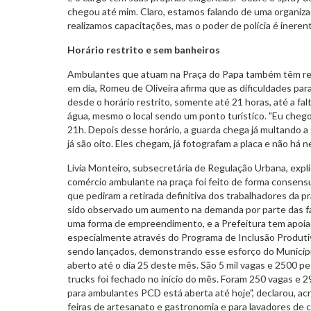
chegou até mim. Claro, estamos falando de uma organiz
realizamos capacitações, mas o poder de polícia é inerente
Horário restrito e sem banheiros
Ambulantes que atuam na Praça do Papa também têm re
em dia, Romeu de Oliveira afirma que as dificuldades para
desde o horário restrito, somente até 21 horas, até a fa
água, mesmo o local sendo um ponto turístico. "Eu chego
21h. Depois desse horário, a guarda chega já multando 
já são oito. Eles chegam, já fotografam a placa e não há n
Lívia Monteiro, subsecretária de Regulação Urbana, exp
comércio ambulante na praça foi feito de forma consens
que pediram a retirada definitiva dos trabalhadores da p
sido observado um aumento na demanda por parte das fa
uma forma de empreendimento, e a Prefeitura tem apoi
especialmente através do Programa de Inclusão Produtiv
sendo lançados, demonstrando esse esforço do Município.
aberto até o dia 25 deste mês. São 5 mil vagas e 2500 p
trucks foi fechado no início do mês. Foram 250 vagas e 290
para ambulantes PCD está aberta até hoje", declarou, ac
feiras de artesanato e gastronomia e para lavadores de