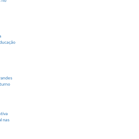
a
educação
grandes
 turno
tiva
l nas