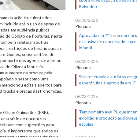
Belvedere
mam da ação truculenta dos
06/08/2026
m incluído até o uso de spray de
Plenário
adas em audiência pública
Aprovada em 1º turno docênci
ção do Código de Posturas, nesta
exclusiva de concursados na 
s também relataram outras
infantil
ar, restrições de horário para as
auro Gomes, subsecretário de
 por parte dos agentes e afirmou
06/08/2026
via de Oliveira Monteiro,
Plenário
um aumento na procura pela
Sala reservada a autistas em 
 apoiado o setor como uma
espetáculos é aprovada em 1º
e mencionou editais abertos para
d trucks e praças gastronômicas.
06/08/2026
Plenário
Tem primeiro aval PL que incen
e Gilson Guimarães (PSB),
exibição e produção audiovisua
e uma série de encontros
escolas
ontribuam com sugestões para
ópia, é importante que todos os
 tenham regras menos rígidas e