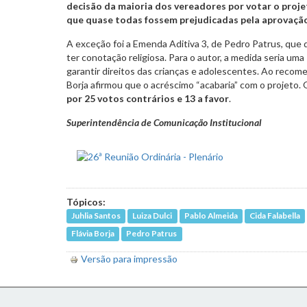
decisão da maioria dos vereadores por votar o proj
que quase todas fossem prejudicadas pela aprovaçã
A exceção foi a Emenda Aditiva 3, de Pedro Patrus, que 
ter conotação religiosa. Para o autor, a medida seria um
garantir direitos das crianças e adolescentes. Ao recom
Borja afirmou que o acréscimo “acabaria” com o projeto
por 25 votos contrários e 13 a favor
.
Superintendência de Comunicação Institucional
Tópicos:
Juhlia Santos
Luiza Dulci
Pablo Almeida
Cida Falabella
Flávia Borja
Pedro Patrus
Versão para impressão