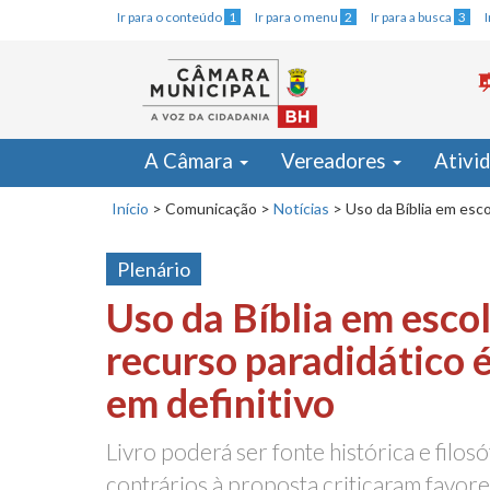
Ir para o conteúdo
1
Ir para o menu
2
Ir para a busca
3
A Câmara
Vereadores
Ativi
Início
>
Comunicação
>
Notícias
>
Uso da Bíblia em esc
Plenário
Uso da Bíblia em esco
recurso paradidático 
em definitivo
Livro poderá ser fonte histórica e filos
contrários à proposta criticaram favore