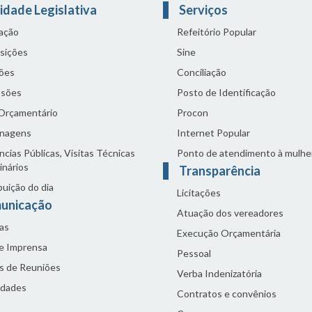
idade Legislativa
Serviços
lação
Refeitório Popular
sições
Sine
ões
Conciliação
sões
Posto de Identificação
 Orçamentário
Procon
nagens
Internet Popular
cias Públicas, Visitas Técnicas
Ponto de atendimento à mulhe
inários
Transparência
buição do dia
Licitações
unicação
Atuação dos vereadores
as
Execução Orçamentária
de Imprensa
Pessoal
s de Reuniões
Verba Indenizatória
idades
Contratos e convênios