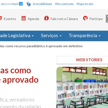
Ir para o rodapé
4
Acessibilidade
Alto contraste
Mapa do site
Eventos
Agenda
Fale com a Câmara
Participe
dade Legislativa
Serviços
Transparência
olas como recurso paradidático é aprovado em definitivo
WEB STORIES
las como
é aprovado
ófica; vereadores
cimento da religião