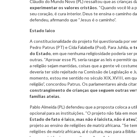
Cláudio do Mundo Novo (PL) ressaltou que as crianças da
experimentar os valores cristãos
. “Quando você lê a 
seu coração, é cura interior. Deus te ensina o caminho d
defendeu, afirmando que “Jesus é o caminho”.
Estado laico
A constitucionalidade do projeto foi questionada por ve
Pedro Patrus (PT) e Cida Falabella (Psol). Para Juhlia,
o t
do Estado
, em que nenhuma religiosidade poderia ser p
outras. “Aprovar esse PL seria rasgar as leis e permitir q
a religião sejam mantidas, coisas que a gente vê costu
deveria ter sido rejeitado na Comissão de Legislação e J
momento, estou me sentido no século XIX, XVIII, em qu
religião”, concordou Patrus. Os parlamentares ainda cita
constrangimento de crianças que seguem outras vert
famílias ateias
.
Pablo Almeida (PL) defendeu que a proposta coloca a ut
opcional para as instituições. “O projeto não fala em m
Estado de fato é laico, mas não é laicista, não é ateu
projeto ao ensino de religiões de matriz africana. “Se te
religiões de matriz africana, aí é cultura, mas para a Bíblia