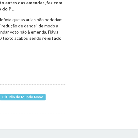
eto antes das emendas, fez com
o do PL
.
definia que as aulas não poderiam
a “redução de danos”, de modo a
endar voto não à emenda, Flávia
. O texto acabou sendo
rejeitado
Cláudio do Mundo Novo