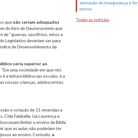
sensação de insegurança e fur
motos
Todas as notícias
hos que
não seriam adequados
em do livro de Deuteronômio que
 de “guerras, sacrifícios, mitos e
 do Legislativo deveriam ser para
Índice de Desenvolvimento da
íblico seria superior ao
. “Em uma sociedade em que nós
 a leitura bíblica nas escolas, é a
das nossas crianças, adolescentes
cussão e votação de 11 emendas e
, Cida Falabella, Iza Lourença e
scavam limitar o ensino da Bíblia
nir que as aulas não poderiam ter
ligiosos ao ensino. Contudo,
a