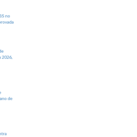
UBS no
aprovada
de
 2026,
e
lano de
ntra