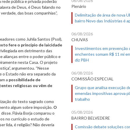
06/08/2026
 rede pública e privada poderão
Plenário
palavra de Deus, é Deus falando no
a verdade, das boas companhias”,
Delimitação de área de nova 
bairro Novo das Indústrias é 
06/08/2026
readores como Juhlia Santos (Psol),
CHUVAS
exto fere o princípio de laicidade
Investimentos em prevenção 
rivilegiada em detrimento das
enchentes somam R$ 11 mi em
ue alianças entre o poder público e
diz PBH
meiramente nesta Casa. O projeto
ustiça”, argumentou. “Nesse
06/08/2026
e o Estado não era separado da
COMISSÃO ESPECIAL
ram a
possibilidade de
entes religiosas ou vêm de
Grupo que analisa execução d
emendas impositivas aprova p
trabalho
ilização do texto sagrado como
omento algum sobre imposição.
O
05/08/2026
”, disse. Flávia Borja comparou o
BAIRRO BELVEDERE
mos no currículo o estudo de
 ser lida, é religião? Não deveria
Comissão debate soluções co