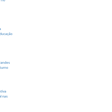
a
educação
grandes
 turno
tiva
l nas