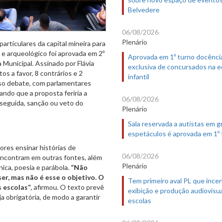
Belvedere
06/08/2026
Plenário
particulares da capital mineira para
 e arqueológico foi aprovada em 2º
Aprovada em 1º turno docênci
 Municipal. Assinado por Flávia
exclusiva de concursados na 
s a favor, 8 contrários e 2
infantil
nso debate, com parlamentares
ando que a proposta feriria a
06/08/2026
 seguida, sanção ou veto do
Plenário
Sala reservada a autistas em 
espetáculos é aprovada em 1º
ores ensinar histórias de
06/08/2026
e encontram em outras fontes, além
Plenário
nica, poesia e parábola.
“Não
er, mas não é esse o objetivo. O
Tem primeiro aval PL que incen
 escolas”
, afirmou. O texto prevê
exibição e produção audiovisua
a obrigatória, de modo a garantir
escolas