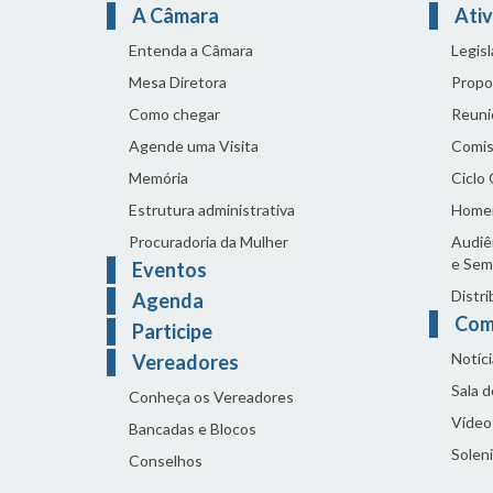
A Câmara
Ativ
Entenda a Câmara
Legis
Mesa Diretora
Propo
Como chegar
Reuni
Agende uma Visita
Comis
Memória
Ciclo
Estrutura administrativa
Home
Procuradoria da Mulher
Audiên
e Sem
Eventos
Distri
Agenda
Com
Participe
Notíci
Vereadores
Sala 
Conheça os Vereadores
Vídeo
Bancadas e Blocos
Solen
Conselhos