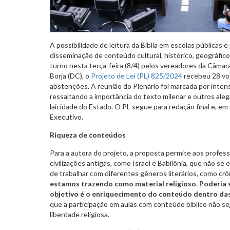
A possibilidade de leitura da Bíblia em escolas públicas e 
disseminação de conteúdo cultural, histórico, geográfico
turno nesta terça-feira (8/4) pelos vereadores da Câmara
Borja (DC), o
Projeto de Lei (PL) 825/2024
recebeu 28 voto
abstenções. A reunião do Plenário foi marcada por inte
ressaltando a importância do texto milenar e outros aleg
laicidade do Estado. O PL segue para redação final e, em
Executivo.
Riqueza de conteúdos
Para a autora do projeto, a proposta permite aos profess
civilizações antigas, como Israel e Babilônia, que não s
de trabalhar com diferentes gêneros literários, como crô
estamos trazendo como material religioso
.
Poderia s
objetivo é o enriquecimento do conteúdo dentro das
que a participação em aulas com conteúdo bíblico não sej
liberdade religiosa.