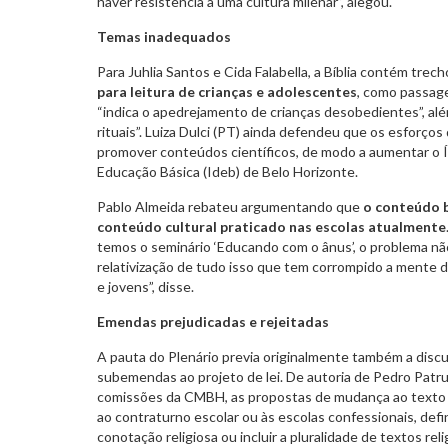
haver resistência a uma cultura milenar”, alegou.
Temas inadequados
Para Juhlia Santos e Cida Falabella, a Bíblia contém trec
para leitura de crianças e adolescentes
, como passag
“indica o apedrejamento de crianças desobedientes”, além
rituais”. Luiza Dulci (PT) ainda defendeu que os esforços
promover conteúdos científicos, de modo a aumentar o 
Educação Básica (Ideb) de Belo Horizonte.
Pablo Almeida rebateu argumentando que
o conteúdo b
conteúdo cultural praticado nas escolas atualmente
temos o seminário ‘Educando com o ânus’, o problema não é
relativização de tudo isso que tem corrompido a mente 
e jovens”, disse.
Emendas prejudicadas e rejeitadas
A pauta do Plenário previa originalmente também a dis
subemendas ao projeto de lei. De autoria de Pedro Patrus
comissões da CMBH, as propostas de mudança ao texto bu
ao contraturno escolar ou às escolas confessionais, defi
conotação religiosa ou incluir a pluralidade de textos re