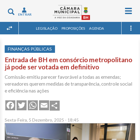
Togg
Toggle
ENTRAR
navig
navigation
LEGISLAÇÃO
PROPOSIÇÕES
AGENDA
FINANÇAS PÚBLICAS
Entrada de BH em consórcio metropolitano
já pode ser votada em definitivo
Comissão emitiu parecer favorável a todas as emendas;
vereadores querem medidas de transparência, controle social
e eficiência nas ações
Share
Facebook
Twitter
WhatsApp
Email
Sexta-Feira, 5 Dezembro, 2025 - 18:45