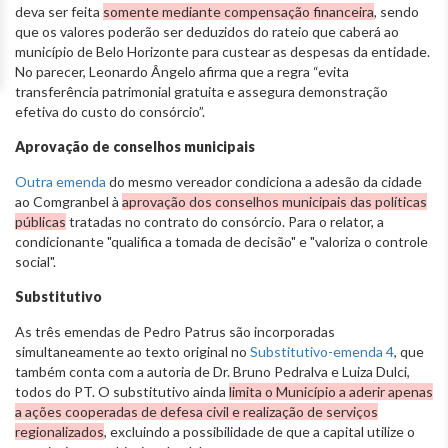
deva ser feita
somente mediante compensação financeira
, sendo
que os valores poderão ser deduzidos do rateio que caberá ao
município de Belo Horizonte para custear as despesas da entidade.
No parecer, Leonardo Ângelo afirma que a regra “evita
transferência patrimonial gratuita e assegura demonstração
efetiva do custo do consórcio”.
Aprovação de conselhos municipais
Outra emenda
do mesmo vereador condiciona a adesão da cidade
ao Comgranbel à
aprovação dos conselhos municipais das políticas
públicas
tratadas no contrato do consórcio. Para o relator, a
condicionante "qualifica a tomada de decisão" e "valoriza o controle
social".
Substitutivo
As três emendas de Pedro Patrus são incorporadas
simultaneamente ao texto original no
Substitutivo-emenda 4
, que
também conta com a autoria de Dr. Bruno Pedralva e Luiza Dulci,
todos do PT. O substitutivo ainda
limita o Município a aderir apenas
a ações cooperadas de defesa civil e realização de serviços
regionalizados
, excluindo a possibilidade de que a capital utilize o