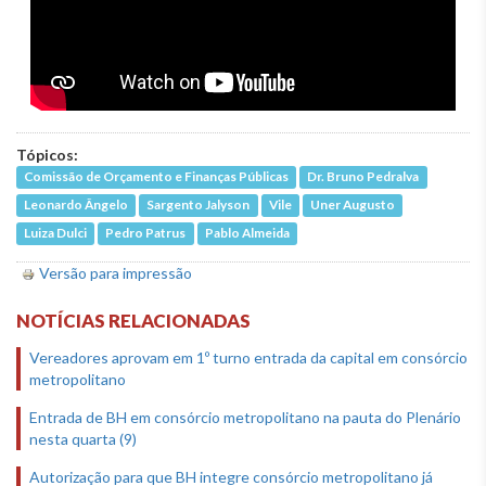
Tópicos:
Comissão de Orçamento e Finanças Públicas
Dr. Bruno Pedralva
Leonardo Ângelo
Sargento Jalyson
Vile
Uner Augusto
Luiza Dulci
Pedro Patrus
Pablo Almeida
Versão para impressão
NOTÍCIAS RELACIONADAS
Vereadores aprovam em 1º turno entrada da capital em consórcio
metropolitano
Entrada de BH em consórcio metropolitano na pauta do Plenário
nesta quarta (9)
Autorização para que BH integre consórcio metropolitano já