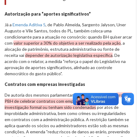
Autorização para “aportes significativos”
Já a
Emenda Aditiva 5
, de Pablo Almeida, Sargento Jalyson, Uner
Augusto e Vile Santos, todos do PL, também coloca uma
condicionante para a atuação no consórcio: quando BH quiser arcar
com
valor superior a 30% do objetivo a ser realizado pela ação
, a
alocação de patrimônio, estrutura administrativa ou fonte de
receita vai
depender de autorização legislativa específica
. De
acordo com o relator, a medida "reforça o papel do Legislativo na
aprovação de aportes significativos, alinhado ao controle
democrático do gasto público".
Contratos com empresas investigadas
De autoria dos mesmos parlamentares, a
Emenda Aditiva 6
proíbe a
PBH de celebrar contratos com empresas que estejam sob
investigação formal ou tenham sido condenadas
por atos de
improbidade administrativa, bem como crimes ou irregularidades
em contratos com a administração pública. A restrição também se
aplica quando os sócios ou administradores estão sob as mesmas
condições. A emenda "reduz riscos de danos ao erário, prevenindo