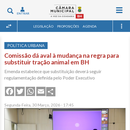
Togg
Toggle
ENTRAR
navig
navigation
LEGISLAÇÃO
PROPOSIÇÕES
AGENDA
POLÍTICA URBANA
Comissão dá aval à mudança na regra para
substituir tração animal em BH
Emenda estabelece que substituição deverá seguir
regulamentação definida pelo Poder Executivo
Share
Facebook
Twitter
WhatsApp
Email
Segunda-Feira, 30 Março, 2026 - 17:45