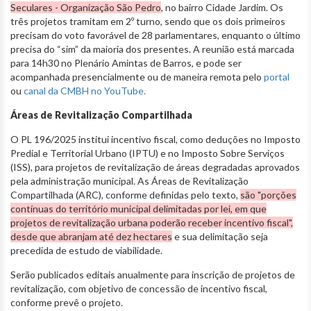
Seculares - Organização São Pedro
, no bairro Cidade Jardim. Os
três projetos tramitam em 2º turno, sendo que os dois primeiros
precisam do voto favorável de 28 parlamentares, enquanto o último
precisa do “sim” da maioria dos presentes. A reunião está marcada
para 14h30 no Plenário Amintas de Barros, e pode ser
acompanhada presencialmente ou de maneira remota pelo
portal
ou
canal da CMBH no YouTube.
Áreas de Revitalização Compartilhada
O PL 196/2025 institui incentivo fiscal, como deduções no Imposto
Predial e Territorial Urbano (IPTU) e no Imposto Sobre Serviços
(ISS), para projetos de revitalização de áreas degradadas aprovados
pela administração municipal. As Áreas de Revitalização
Compartilhada (ARC), conforme definidas pelo texto,
são "porções
contínuas do território municipal delimitadas por lei, em que
projetos de revitalização urbana poderão receber incentivo fiscal",
desde que abranjam até dez hectares
e sua delimitação seja
precedida de estudo de viabilidade.
Serão publicados editais anualmente para inscrição de projetos de
revitalização, com objetivo de concessão de incentivo fiscal,
conforme prevê o projeto.