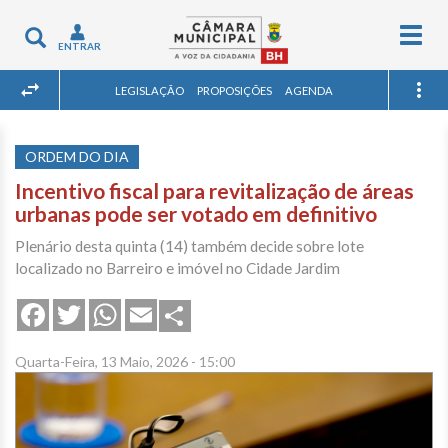
Togg
Toggle
ENTRAR
navig
navigation
LEGISLAÇÃO
PROPOSIÇÕES
AGENDA
ORDEM DO DIA
Incentivo fiscal para revitalização de áreas
urbanas pode ser votado em definitivo
Plenário desta quinta (14) também decide sobre lote
localizado no Barreiro e imóvel no Cidade Jardim
Share
Facebook
Twitter
WhatsApp
Email
Quarta-Feira, 13 Maio, 2026 - 15:00