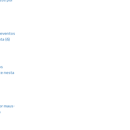
 eventos
ta (6)
os
te nesta
or maus-
m