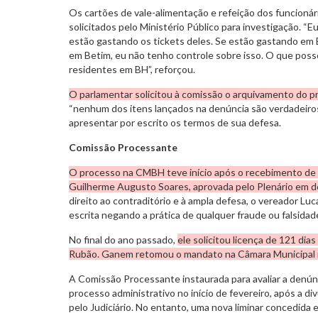
Os cartões de vale-alimentação e refeição dos funcioná
solicitados pelo Ministério Público para investigação. “
estão gastando os tickets deles. Se estão gastando em 
em Betim, eu não tenho controle sobre isso. O que posso
residentes em BH”, reforçou.
O parlamentar solicitou à comissão o arquivamento do p
“nenhum dos itens lançados na denúncia são verdadeiros”.
apresentar por escrito os termos de sua defesa.
Comissão Processante
O processo na CMBH teve início após o recebimento de 
Guilherme Augusto Soares, aprovada pelo Plenário em 
direito ao contraditório e à ampla defesa, o vereador 
escrita negando a prática de qualquer fraude ou falsidad
No final do ano passado,
ele solicitou licença de 121 dias
Rubão. Ganem retomou o mandato na Câmara Municipal no 
A Comissão Processante instaurada para avaliar a denú
processo administrativo no início de fevereiro, após a d
pelo Judiciário. No entanto, uma nova liminar concedida e