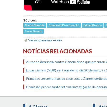
Tópicos:
Bruno Miranda
Comissão Processante
Edmar Branco
Lucas Ganem
Versão para impressão
NOTÍCIAS RELACIONADAS
Autor de denúncia contra Ganem disse que procurou 
Lucas Ganem (MDB) será ouvido no dia 20 de maio, às 
Primeiras testemunhas do caso Lucas Ganem serão ouv
Comissão processante retoma investigação de denún
A Câmara
Ativ