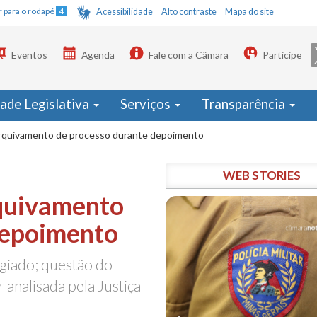
Ir para o rodapé
4
Acessibilidade
Alto contraste
Mapa do site
Eventos
Agenda
Fale com a Câmara
Participe
dade Legislativa
Serviços
Transparência
rquivamento de processo durante depoimento
WEB STORIES
quivamento
depoimento
egiado; questão do
 analisada pela Justiça