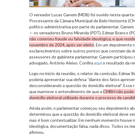
O vereador Lucas Ganem (MDB) foi ouvido nesta quarta-f
Processante da Câmara Municipal de Belo Horizonte (CM
político-administrativa por parte do parlamentar. Gane
— os vereadores Bruno Miranda (PDT), Edmar Branco (P
não cometeu fraude ou falsidade ideológica, e que resi
novembro de 2024, após ser eleito
. Em um depoimento rá
esclarecimentos sobre outros pontos que constam da d
assessores do gabinete parlamentar. Ganem participou
advogado, Antônio Aleixo. Confira
aqui
o resultado da re
Logo no início da reunião, o relator da comissão, Edmar 
poderia apresentar sua defesa “diante dos fatos aprese
desconsiderando a questão do domicílio eleitoral”. Esse r
que manteve o entendimento de que a
CMBH não pode an
domicílio eleitoral utilizado durante o processo de candi
Ainda assim, o parlamentar começou seu depoimento abo
determinou que a questão do domicílio eleitoral deve ser 
mas é bom contextualizar. Em nenhum momento houve n
ideológica, documentação falsa, nada disso. Todos os m
afirmou.