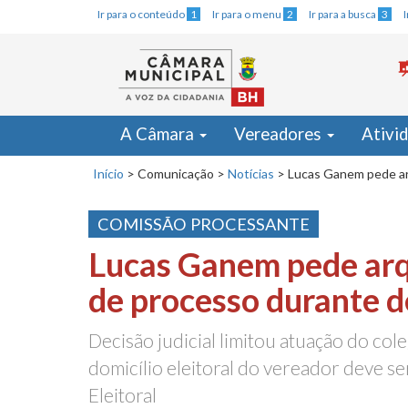
Ir para o conteúdo
1
Ir para o menu
2
Ir para a busca
3
A Câmara
Vereadores
Ativi
Início
>
Comunicação
>
Notícias
>
Lucas Ganem pede a
COMISSÃO PROCESSANTE
Lucas Ganem pede ar
de processo durante 
Decisão judicial limitou atuação do col
domicílio eleitoral do vereador deve ser
Eleitoral