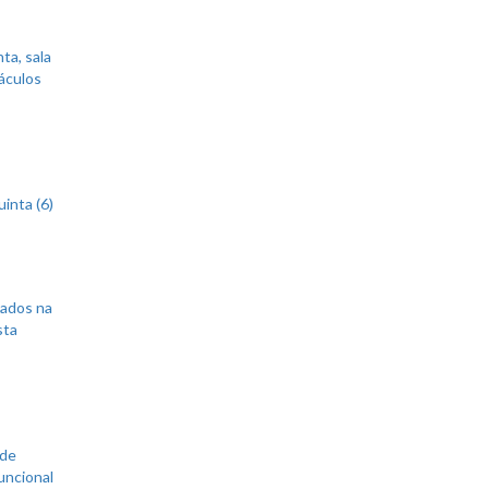
ta, sala
áculos
inta (6)
sados na
sta
 de
uncional