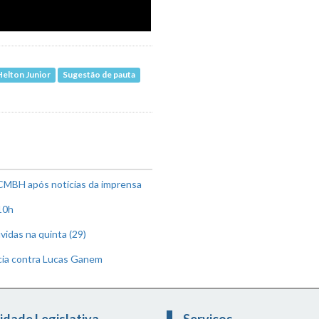
Helton Junior
Sugestão de pauta
CMBH após notícias da imprensa
10h
idas na quinta (29)
cia contra Lucas Ganem
idade Legislativa
Serviços