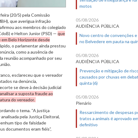
motos
eira (20/5) pela Comissão
05/08/2026
BH), que averigua infração
AUDIÊNCIA PÚBLICA
m afirmou aos membros do colegiado
CdoB) e Helton Junior (PSD) —
que
Novo centro de convenções e
de em Belo Horizonte desde
no Belvedere em pauta na quin
pido, o parlamentar ainda prestou
enúncia, como a ausência de
05/08/2026
 da reunião acompanhado por seu
AUDIÊNCIA PÚBLICA
união.
Prevenção e mitigação de risc
Branco, esclareceu que o vereador
causados por chuvas em deba
ntados na denúncia,
quinta (6)
ecorte se deve à decisão judicial
alisar a suposta fraude ao
05/08/2026
datura do vereador.
Plenário
rdando o tema. “A justiça
Ressarcimento de despesas p
analisada pela Justiça Eleitoral,
tratos a animais é aprovado e
enhum tipo de falsidade
definitivo
eus documentos eram fiéis”,