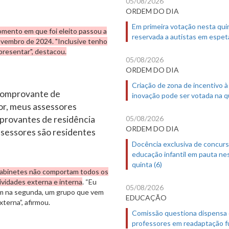
05/08/2026
ORDEM DO DIA
Em primeira votação nesta quin
mento em que foi eleito passou a
reservada a autistas em espet
ovembro de 2024. "Inclusive tenho
resentar", destacou.
05/08/2026
ORDEM DO DIA
Criação de zona de incentivo à
 comprovante de
inovação pode ser votada na qu
or, meus assessores
provantes de residência
05/08/2026
ORDEM DO DIA
sessores são residentes
Docência exclusiva de concur
educação infantil em pauta ne
quinta (6)
gabinetes não comportam todos os
ividades externa e interna
. “Eu
05/08/2026
em na segunda, um grupo que vem
EDUCAÇÃO
terna”, afirmou.
Comissão questiona dispensa
professores em readaptação f