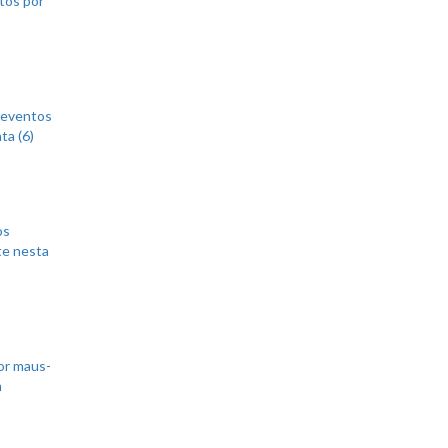
 eventos
ta (6)
os
te nesta
or maus-
m