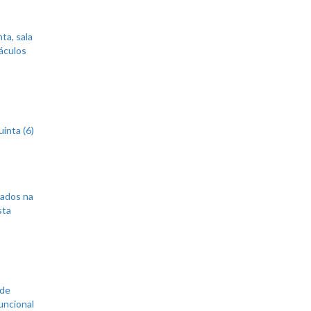
ta, sala
áculos
inta (6)
sados na
sta
 de
uncional