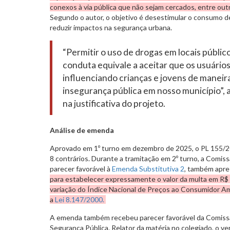
conexos à via pública que não sejam cercados, entre out
Segundo o autor, o objetivo é desestimular o consumo d
reduzir impactos na segurança urbana.
“Permitir o uso de drogas em locais públic
conduta equivale a aceitar que os usuário
influenciando crianças e jovens de maneir
insegurança pública em nosso município”, 
na justificativa do projeto.
Análise de emenda
Aprovado em 1º turno em dezembro de 2025, o PL 155/2
8 contrários. Durante a tramitação em 2º turno, a Comiss
parecer favorável à
Emenda Substitutiva 2
, também apre
para estabelecer expressamente o valor da multa em R$ 1
variação do Índice Nacional de Preços ao Consumidor Am
a
Lei 8.147/2000.
A emenda também recebeu parecer favorável da Comissã
Segurança Pública. Relator da matéria no colegiado, o 