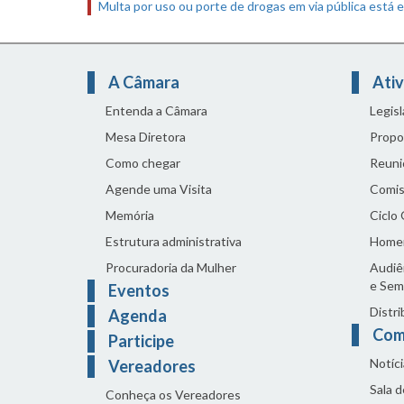
Multa por uso ou porte de drogas em via pública está e
A Câmara
Ativ
Entenda a Câmara
Legis
Mesa Diretora
Propo
Como chegar
Reuni
Agende uma Visita
Comis
Memória
Ciclo
Estrutura administrativa
Home
Procuradoria da Mulher
Audiên
e Sem
Eventos
Distri
Agenda
Com
Participe
Notíci
Vereadores
Sala 
Conheça os Vereadores