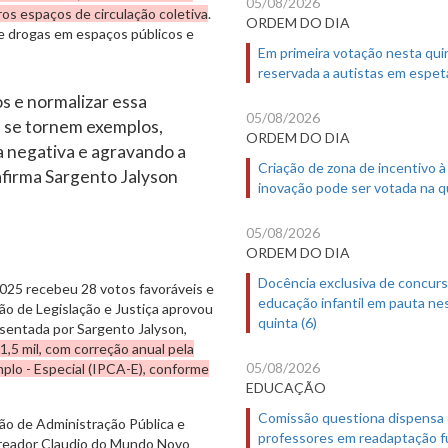
05/08/2026
ros espaços de circulação coletiva
.
ORDEM DO DIA
e drogas em espaços públicos e
Em primeira votação nesta quin
reservada a autistas em espet
os e normalizar essa
05/08/2026
s se tornem exemplos,
ORDEM DO DIA
a negativa e agravando a
Criação de zona de incentivo à
afirma Sargento Jalyson
inovação pode ser votada na qu
05/08/2026
ORDEM DO DIA
Docência exclusiva de concur
025 recebeu 28 votos favoráveis e
educação infantil em pauta ne
ão de Legislação e Justiça aprovou
quinta (6)
sentada por Sargento Jalyson,
,5 mil, com correção anual pela
05/08/2026
plo - Especial (IPCA-E), conforme
EDUCAÇÃO
Comissão questiona dispensa
o de Administração Pública e
professores em readaptação f
vereador Claudio do Mundo Novo