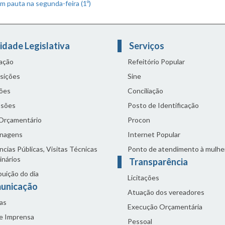
m pauta na segunda-feira (1º)
idade Legislativa
Serviços
lação
Refeitório Popular
sições
Sine
ões
Conciliação
sões
Posto de Identificação
 Orçamentário
Procon
nagens
Internet Popular
cias Públicas, Visitas Técnicas
Ponto de atendimento à mulhe
inários
Transparência
buição do dia
Licitações
unicação
Atuação dos vereadores
as
Execução Orçamentária
de Imprensa
Pessoal