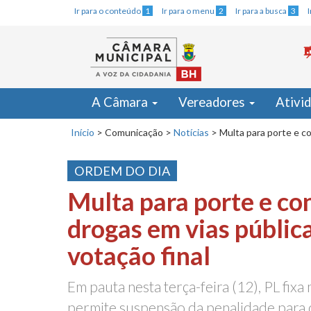
Ir para o conteúdo
1
Ir para o menu
2
Ir para a busca
3
A Câmara
Vereadores
Ativi
Início
>
Comunicação
>
Notícias
>
Multa para porte e co
ORDEM DO DIA
Multa para porte e c
drogas em vias pública
votação final
Em pauta nesta terça-feira (12), PL fixa 
permite suspensão da penalidade para 