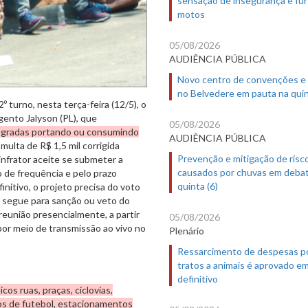
motos
05/08/2026
AUDIÊNCIA PÚBLICA
Novo centro de convenções e
no Belvedere em pauta na quin
 turno, nesta terça-feira (12/5), o
gento Jalyson (PL), que
05/08/2026
flagradas portando ou consumindo
AUDIÊNCIA PÚBLICA
multa de R$ 1,5 mil corrigida
Prevenção e mitigação de risc
nfrator aceite se submeter a
causados por chuvas em deba
de frequência e pelo prazo
quinta (6)
nitivo, o projeto precisa do voto
, segue para sanção ou veto do
eunião presencialmente, a partir
05/08/2026
por meio de transmissão ao vivo no
Plenário
Ressarcimento de despesas p
tratos a animais é aprovado e
definitivo
cos ruas, praças, ciclovias,
pos de futebol, estacionamentos