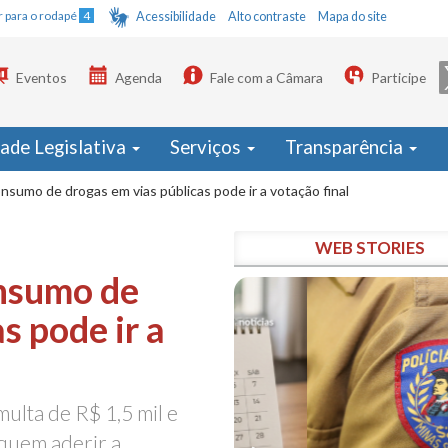
Ir para o rodapé
4
Acessibilidade
Alto contraste
Mapa do site
Eventos
Agenda
Fale com a Câmara
Participe
dade Legislativa
Serviços
Transparência
nsumo de drogas em vias públicas pode ir a votação final
WEB STORIES
onsumo de
s pode ir a
multa de R$ 1,5 mil e
quem aderir a