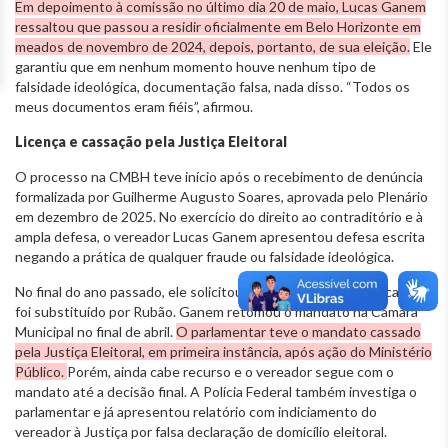
Em depoimento à comissão no último dia 20 de maio, Lucas Ganem
ressaltou que passou a residir oficialmente em Belo Horizonte em
meados de novembro de 2024, depois, portanto, de sua eleição.
Ele
garantiu que em nenhum momento houve nenhum tipo de
falsidade ideológica, documentação falsa, nada disso. “Todos os
meus documentos eram fiéis”, afirmou.
Licença e cassação pela Justiça Eleitoral
O processo na CMBH teve início após o recebimento de denúncia
formalizada por Guilherme Augusto Soares, aprovada pelo Plenário
em dezembro de 2025. No exercício do direito ao contraditório e à
ampla defesa, o vereador Lucas Ganem apresentou defesa escrita
negando a prática de qualquer fraude ou falsidade ideológica.
No final do ano passado, ele solicitou licença de 121 dias do cargo e
foi substituído por Rubão. Ganem retomou o mandato na Câmara
Municipal no final de abril.
O parlamentar teve o mandato cassado
pela Justiça Eleitoral, em primeira instância, após ação do Ministério
Público.
Porém, ainda cabe recurso e o vereador segue com o
mandato até a decisão final. A Polícia Federal também investiga o
parlamentar e já apresentou relatório com indiciamento do
vereador à Justiça por falsa declaração de domicílio eleitoral.