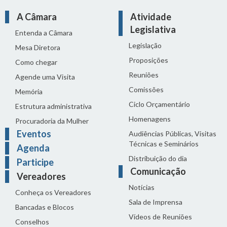
A Câmara
Atividade
Legislativa
Entenda a Câmara
Legislação
Mesa Diretora
Proposições
Como chegar
Reuniões
Agende uma Visita
Comissões
Memória
Ciclo Orçamentário
Estrutura administrativa
Homenagens
Procuradoria da Mulher
Eventos
Audiências Públicas, Visitas
Técnicas e Seminários
Agenda
Distribuição do dia
Participe
Comunicação
Vereadores
Notícias
Conheça os Vereadores
Sala de Imprensa
Bancadas e Blocos
Vídeos de Reuniões
Conselhos