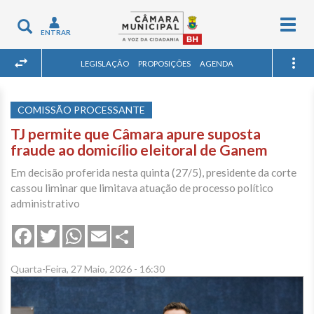
Togg
Toggle
ENTRAR
navig
navigation
LEGISLAÇÃO
PROPOSIÇÕES
AGENDA
COMISSÃO PROCESSANTE
TJ permite que Câmara apure suposta
fraude ao domicílio eleitoral de Ganem
Em decisão proferida nesta quinta (27/5), presidente da corte
cassou liminar que limitava atuação de processo político
administrativo
Share
Facebook
Twitter
WhatsApp
Email
Quarta-Feira, 27 Maio, 2026 - 16:30