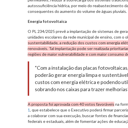
autossuficiência hídrica, por meio do reabastecimento 
consequentes do aumento do volume de águas pluviais.
Energia fotovoltaica
O PL 234/2025 prevê a implantação de sistemas de geraç
unidades escolares da rede municipal de ensino, com o o
sustentabilidade, a redução dos custos com energia elét
renováveis.
Tal implantação pode ser realizada prioritar
regiões de maior vulnerabilidade e com maior consumo de
“Com a instalação das placas fotovoltaicas,
poderão gerar energia limpa e sustentáve
custos com energia elétrica e podendo util
sobrando nos caixas para trazer melhorias
A proposta foi aprovada com 40 votos favoráveis
na for
1
, que estabelece que o Executivo poderá firmar parcer
a colaborar com sua execução, buscar fontes de financi
federais e estaduais, além de fomentar ações de educaç