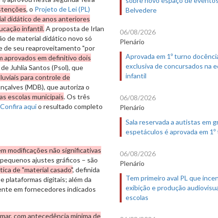
bstenções
, o
Projeto de Lei (PL)
Belvedere
l didático de anos anteriores
cação infantil.
A proposta de Irlan
06/08/2026
ão de material didático novo só
Plenário
de de seu reaproveitamento "por
Aprovada em 1º turno docênci
 aprovados em definitivo dois
exclusiva de concursados na 
, de Juhlia Santos (Psol), que
infantil
uviais para controle de
onçalves (MDB), que autoriza o
as escolas municipais
. Os três
06/08/2026
Confira aqui
o resultado completo
Plenário
Sala reservada a autistas em 
espetáculos é aprovada em 1º
em modificações não significativas
06/08/2026
pequenos ajustes gráficos – são
Plenário
ica de "material casado"
, definida
Tem primeiro aval PL que incen
e plataformas digitais; além da
exibição e produção audiovisua
mente em fornecedores indicados
escolas
rmar, com antecedência mínima de