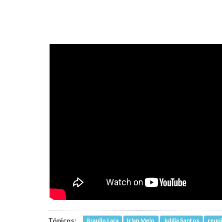
Tópicos:
Braulio Lara
Irlan Melo
Juhlia Santos
reuni