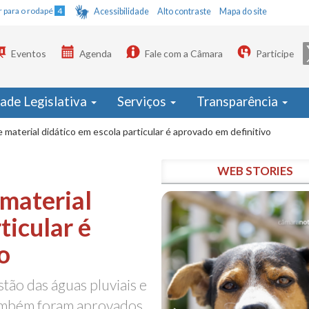
Ir para o rodapé
4
Acessibilidade
Alto contraste
Mapa do site
Eventos
Agenda
Fale com a Câmara
Participe
dade Legislativa
Serviços
Transparência
material didático em escola particular é aprovado em definitivo
WEB STORIES
material
ticular é
o
tão das águas pluviais e
também foram aprovados