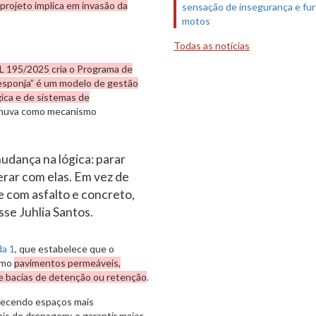
 projeto implica em invasão da
sensação de insegurança e fur
motos
Todas as notícias
L 195/2025 cria o Programa de
 esponja” é um modelo de gestão
ica e de sistemas de
a chuva como mecanismo
udança na lógica: parar
erar com elas. Em vez de
e com asfalto e concreto,
sse Juhlia Santos.
da 1
, que estabelece que o
omo
pavimentos permeáveis,
s e bacias de detenção ou retenção
.
ferecendo espaços mais
ais de drenagem; e garantir maior