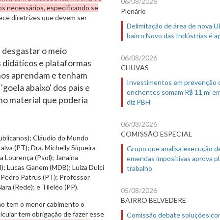
06/08/2026
icos necessários, especificando se
Plenário
ce diretrizes que devem ser
Delimitação de área de nova 
bairro Novo das Indústrias é 
e desgastar o meio
06/08/2026
 didáticos e plataformas
CHUVAS
lunos aprendam e tenham
Investimentos em prevenção 
'goela abaixo' dos pais e
enchentes somam R$ 11 mi em
smo material que poderia
diz PBH
06/08/2026
COMISSÃO ESPECIAL
ublicanos); Cláudio do Mundo
lva (PT); Dra. Michelly Siqueira
Grupo que analisa execução d
a Lourença (Psol); Janaina
emendas impositivas aprova p
ol); Lucas Ganem (MDB); Luiza Dulci
trabalho
; Pedro Patrus (PT); Professor
ara (Rede); e Tileléo (PP).
05/08/2026
BAIRRO BELVEDERE
Não tem o menor cabimento o
icular tem obrigação de fazer esse
Comissão debate soluções co