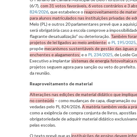
(6/7),
com 31 votos favoráveis, 6 votos contrários e 3 a
824/2026
, que estabelece o
reaproveitamento de materia
para alunos matriculados nas instituições privadas de edu
Melo (PL) e outros 20 parlamentares prevê que a aquisiç
será obrigatória caso a escola comprove a impossibilida
flagrante desatualização" ou deterioração.
Também foram
projetos de lei ligados ao meio ambiente:
o
PL 195/2025
propõe
mecanismos sustentáveis de gestão das águas pl
enchentes e alagamentos;
e o
PL 234/2025
, de Loíde G
Executivo a implantar
sistemas de energia fotovoltaica n
projetos seguem agora para sanção ou veto do prefeito.
da reunião.
Reaproveitamento de material
Alterações nas edições de material didático que impliqu
no conteúdo
– como mudanças de capa, diagramação ou 
vedadas pelo PL 824/2026.
A matéria também veda a prát
como a exigência de compra conjunta de livros, apostilas 
obrigatoriedade de adquirir material didático exclusiva
pelas escolas.
O texto prevê que as
instituições de ensino devem info