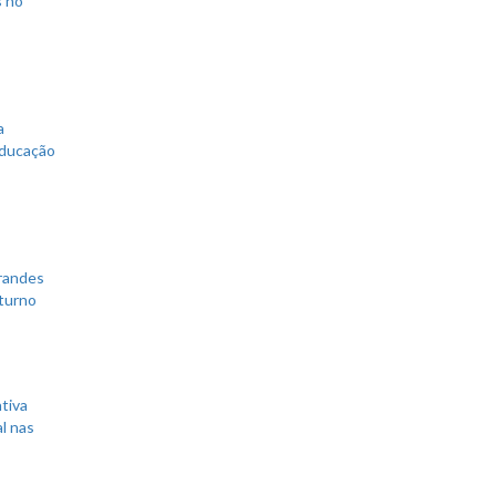
a
educação
grandes
 turno
tiva
l nas