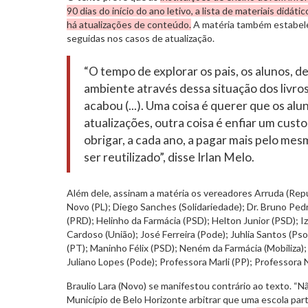
90 dias do início do ano letivo, a lista de materiais didát
há atualizações de conteúdo.
A matéria também estabele
seguidas nos casos de atualização.
“O tempo de explorar os pais, os alunos, d
ambiente através dessa situação dos livros
acabou (...). Uma coisa é querer que os a
atualizações, outra coisa é enfiar um custo 
obrigar, a cada ano, a pagar mais pelo me
ser reutilizado”, disse Irlan Melo.
Além dele, assinam a matéria os vereadores Arruda (Rep
Novo (PL); Diego Sanches (Solidariedade); Dr. Bruno Pedra
(PRD); Helinho da Farmácia (PSD); Helton Junior (PSD); Iz
Cardoso (União); José Ferreira (Pode); Juhlia Santos (Ps
(PT); Maninho Félix (PSD); Neném da Farmácia (Mobiliza)
Juliano Lopes (Pode); Professora Marli (PP); Professora N
Braulio Lara (Novo) se manifestou contrário ao texto. “
Município de Belo Horizonte arbitrar que uma escola part