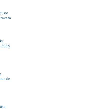
UBS no
aprovada
de
 2026,
e
lano de
ntra