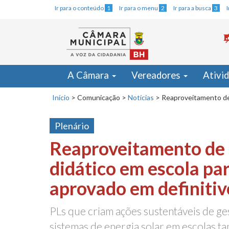
Ir para o conteúdo
1
Ir para o menu
2
Ir para a busca
3
A Câmara
Vereadores
Ativi
Início
>
Comunicação
>
Notícias
>
Reaproveitamento de 
Plenário
Reaproveitamento de 
didático em escola par
aprovado em definitiv
PLs que criam ações sustentáveis de ges
sistemas de energia solar em escolas 