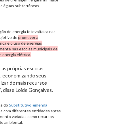
das águas subterrâneas
ão de energia fotovoltaica nas
bjetivo de
promover a
rica e o uso de energias
iamente nas escolas municipais de
 energia elétrica.
 as próprias escolas
l, economizando seus
izar de mais recursos
”, disse Loíde Gonçalves.
ma do
Substitutivo-emenda
ias com diferentes entidades aptas
amento variadas como recursos
ão ambiental.