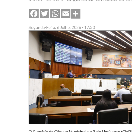
Share
Facebook
Twitter
WhatsApp
Email
Segunda-Feira, 6 Julho, 2026 - 17:30
O Plenário da Câmara Municipal de Belo Horizonte (CMB