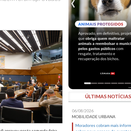
ÚLTIMAS NOTÍCIA
06/08/2026
MOBILIDADE URBANA
Moradores cobram mais infor
H) aprovou nesta segunda-feira
sobre novo espaço de evento