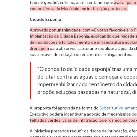
tipo de gestão”, criticou, acrescentando que
avalia que o
competência do Município em instituição particular.
Cidade Esponja
Aprovado por unanimidade, com 40 votos favoráveis, o P
Implantação da Cidade Esponja, explicando que “cidade
de inundações e fortalecimento de infraestrutura ecológ
drenagem
para absorver, capturar e reutilizar a água d
sustentável de redução de enchentes e alagamentos.
“O conceito de 'cidade esponja' traz uma m
de lutar contra as águas e começar a coop
impermeabilizar cada centímetro da cidad
propõe soluções baseadas na natureza”, di
A proposta foi aprovada na forma do
Substitutivo-emen
Executivo poderá incentivar a adoção de mecanismos c
telhados verdes, valas de infiltração, bueiros ecológico
A iniciativa pretende reduzir os riscos de inundação, o
permeáveis; reduzir a sobrecarga dos sistemas tradicion