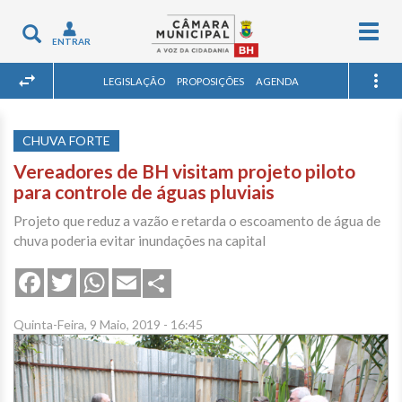
Togg
Toggle
ENTRAR
navig
navigation
LEGISLAÇÃO
PROPOSIÇÕES
AGENDA
CHUVA FORTE
Vereadores de BH visitam projeto piloto
para controle de águas pluviais
Projeto que reduz a vazão e retarda o escoamento de água de
chuva poderia evitar inundações na capital
Share
Facebook
Twitter
WhatsApp
Email
Quinta-Feira, 9 Maio, 2019 - 16:45