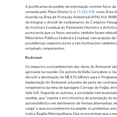
A justificativa do pedido de informação contém fotos da 
zoneada pelo Plano Diretor (
Lei 11.181/19
) como Área d
inserida na Área de Proteção Ambiental (APA) SUL RMBH
de integrar o dossiê de tombamento do Conjunto Paisagí
do Instituto Estadual do Patrimônio Histórico e Artístico
acrescenta que os fatos narrados também foram relatados
Ministérios Públicos Federal e Estadual, sem prejuízo d
providências urgentes junto a tais instituições também 
estaduais competentes.
Rodoanel
Os impactos socioambientais das obras do Rodoanel são 
aprovada na reunião. De autoria de Bella Gonçalves e Iza
discutir a destinação de R$ 4,95 bilhões para o Programa
implantação do Rodoanel, oriundos de parte da contrapart
rompimento da mina de barragem Córrego do Feijão, em
Vale S/A. Segundo as autoras, a sociedade tem levanta
medida, que “repete o erro histórico de priorização do m
automobilístico em detrimento de formas alternativas d
carga” e que possivelmente irá ampliar os problemas exi
toda a Região Metropolitana. Elas acrescentam que a med