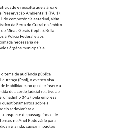
atividade e ressalta que a área é
e Preservação Ambiental 1 (PA-1),
, de competência estadual, além
stico da Serra do Curral no âmbito
 de Minas Gerais (Iepha). Bella
 à Polícia Federal e aos
a tomada necessária de
pelos órgãos municipais e
o tema de audiência pública
 Lourença (Psol), o evento visa
 de Mobilidade, no qual se insere a
ida do acordo judicial relativo ao
 Brumadinho (MG), pela empresa
do questionamentos sobre a
odelo rodoviarista e
e transporte de passageiros e de
stentes no Anel Rodoviário para
ida irá, ainda, causar impactos