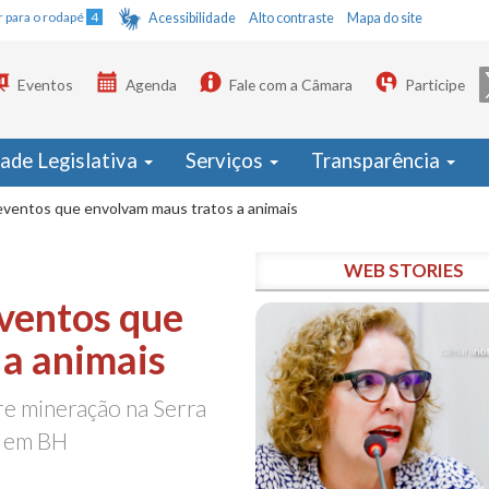
Ir para o rodapé
4
Acessibilidade
Alto contraste
Mapa do site
Eventos
Agenda
Fale com a Câmara
Participe
dade Legislativa
Serviços
Transparência
eventos que envolvam maus tratos a animais
WEB STORIES
eventos que
 a animais
e mineração na Serra
s em BH