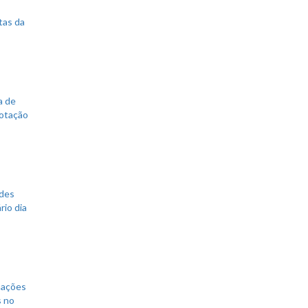
tas da
a de
votação
ades
rio dia
mações
s no