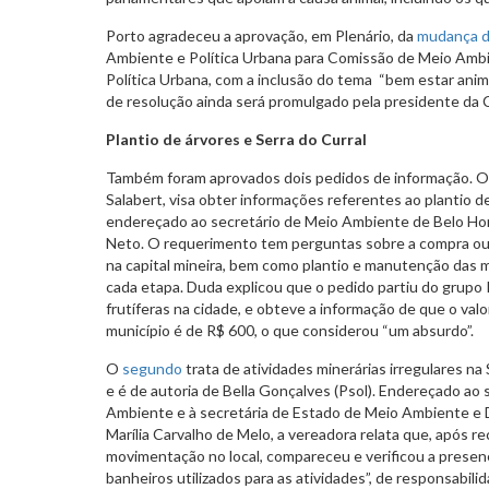
Porto agradeceu a aprovação, em Plenário, da
mudança 
Ambiente e Política Urbana para Comissão de Meio Ambi
Política Urbana, com a inclusão do tema “bem estar anim
de resolução ainda será promulgado pela presidente da
Plantio de árvores e Serra do Curral
Também foram aprovados dois pedidos de informação. 
Salabert, visa obter informações referentes ao plantio d
endereçado ao secretário de Meio Ambiente de Belo Ho
Neto. O requerimento tem perguntas sobre a compra ou
na capital mineira, bem como plantio e manutenção das 
cada etapa. Duda explicou que o pedido partiu do grupo
frutíferas na cidade, e obteve a informação de que o valo
município é de R$ 600, o que considerou “um absurdo”.
O
segundo
trata de atividades minerárias irregulares na S
e é de autoria de Bella Gonçalves (Psol). Endereçado ao 
Ambiente e à secretária de Estado de Meio Ambiente e
Marília Carvalho de Melo, a vereadora relata que, após 
movimentação no local, compareceu e verificou a presen
banheiros utilizados para as atividades”, de responsabil