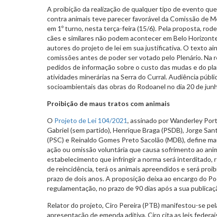
A proibição da realização de qualquer tipo de evento qu
contra animais teve parecer favorável da Comissão de M
em 1º turno, nesta terça-feira (15/6). Pela proposta, rode
cães e similares não podem acontecer em Belo Horizont
autores do projeto de lei em sua justificativa. O texto a
comissões antes de poder ser votado pelo Plenário. Na
pedidos de informação sobre o custo das mudas e do pla
atividades minerárias na Serra do Curral. Audiência públic
socioambientais das obras do Rodoanel no dia 20 de jun
Proibição de maus tratos com animais
O
Projeto de Lei 104/2021
, assinado por Wanderley Port
Gabriel (sem partido), Henrique Braga (PSDB), Jorge San
(PSC) e Reinaldo Gomes Preto Sacolão (MDB), define ma
ação ou omissão voluntária que causa sofrimento ao anim
estabelecimento que infringir a norma será interditado,
de reincidência, terá os animais apreendidos e será proibi
prazo de dois anos. A proposição deixa ao encargo do Po
regulamentação, no prazo de 90 dias após a sua publicaç
Relator do projeto, Ciro Pereira (PTB) manifestou-se pe
apresentação de emenda aditiva. Ciro cita as leis federa