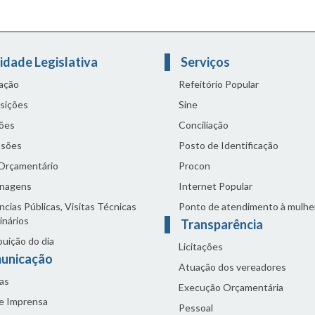
idade Legislativa
Serviços
lação
Refeitório Popular
sições
Sine
ões
Conciliação
sões
Posto de Identificação
 Orçamentário
Procon
nagens
Internet Popular
cias Públicas, Visitas Técnicas
Ponto de atendimento à mulhe
inários
Transparência
buição do dia
Licitações
unicação
Atuação dos vereadores
as
Execução Orçamentária
de Imprensa
Pessoal