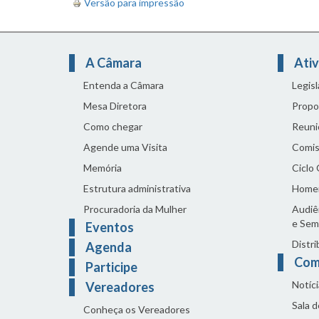
Versão para impressão
A Câmara
Ativ
Entenda a Câmara
Legis
Mesa Diretora
Propo
Como chegar
Reuni
Agende uma Visita
Comis
Memória
Ciclo
Estrutura administrativa
Home
Procuradoria da Mulher
Audiên
e Sem
Eventos
Distri
Agenda
Com
Participe
Notíci
Vereadores
Sala 
Conheça os Vereadores