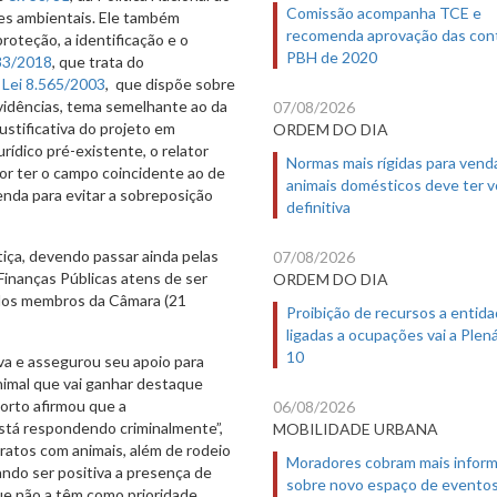
Comissão acompanha TCE e
imes ambientais. Ele também
recomenda aprovação das con
proteção, a identificação e o
PBH de 2020
83/2018
, que trata do
a
Lei 8.565/2003
, que dispõe sobre
ovidências, tema semelhante ao da
07/08/2026
ustificativa do projeto em
ORDEM DO DIA
ídico pré-existente, o relator
Normas mais rígidas para vend
or ter o campo coincidente ao de
animais domésticos deve ter 
nda para evitar a sobreposição
definitiva
iça, devendo passar ainda pelas
07/08/2026
inanças Públicas atens de ser
ORDEM DO DIA
 dos membros da Câmara (21
Proibição de recursos a entid
ligadas a ocupações vai a Plená
10
iva e assegurou seu apoio para
imal que vai ganhar destaque
Porto afirmou que a
06/08/2026
está respondendo criminalmente”,
MOBILIDADE URBANA
atos com animais, além de rodeio
Moradores cobram mais infor
ando ser positiva a presença de
sobre novo espaço de evento
ue não a têm como prioridade.