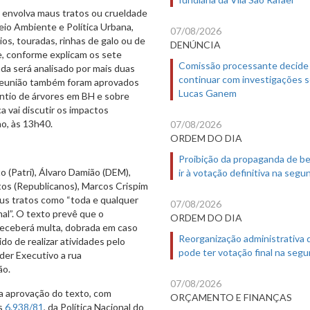
e envolva maus tratos ou crueldade
eio Ambiente e Política Urbana,
07/08/2026
ios, touradas, rinhas de galo ou de
DENÚNCIA
e, conforme explicam os sete
Comissão processante decide
inda será analisado por mais duas
continuar com investigações 
 reunião também foram aprovados
Lucas Ganem
ntio de árvores em BH e sobre
a vai discutir os impactos
ho, às 13h40.
07/08/2026
ORDEM DO DIA
Proibição da propaganda de b
o (Patri), Álvaro Damião (DEM),
ir à votação definitiva na segu
tos (Republicanos), Marcos Crispim
us tratos como “toda e qualquer
07/08/2026
al”. O texto prevê que o
ORDEM DO DIA
 receberá multa, dobrada em caso
Reorganização administrativa
do de realizar atividades pelo
pode ter votação final na segu
der Executivo a rua
ão.
07/08/2026
la aprovação do texto, com
ORÇAMENTO E FINANÇAS
is
6.938/81
, da Política Nacional do