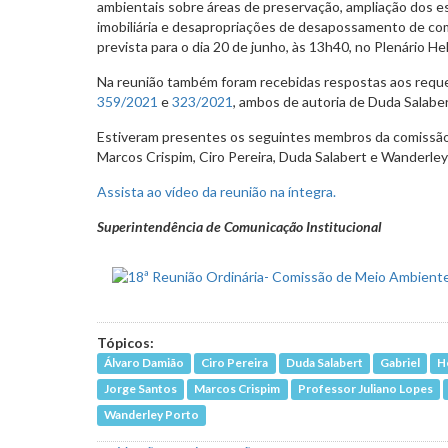
ambientais sobre áreas de preservação, ampliação dos 
imobiliária e desapropriações de desapossamento de co
prevista para o dia 20 de junho, às 13h40, no Plenário H
Na reunião também foram recebidas respostas aos requ
359/2021
e
323/2021
, ambos de autoria de Duda Salaber
Estiveram presentes os seguintes membros da comissão: 
Marcos Crispim, Ciro Pereira, Duda Salabert e Wanderley
Assista ao vídeo da reunião na íntegra.
Superintendência de Comunicação Institucional
Tópicos:
Álvaro Damião
Ciro Pereira
Duda Salabert
Gabriel
H
Jorge Santos
Marcos Crispim
Professor Juliano Lopes
Wanderley Porto