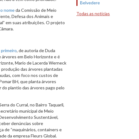
Belvedere
do nome
da Comissão de Meio
Todas as notícias
ente, Defesa dos Animais e
al” em suas atribuições. O projeto
 Câmara.
O
primeiro
, de autoria de Duda
e árvores em Belo Horizonte e é
rizonte, Mario de Lacerda Werneck
 produção das árvores plantadas
mudas, com foco nos custos de
 Pomar BH, que planta árvores
r do plantio das árvores pago pelo
erra do Curral, no Bairro Taquaril,
secretário municipal de Meio
 Desenvolvimento Sustentável,
receber denúncias sobre
ça de “maquinários, containers e
idade da empresa Fleurs Global.