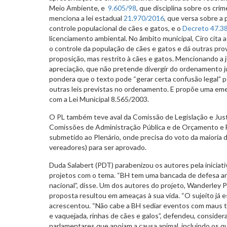
Meio Ambiente, e
9.605/98
, que disciplina sobre os cr
menciona a lei estadual
21.970/2016
, que versa sobre a 
controle populacional de cães e gatos, e o
Decreto 47.3
licenciamento ambiental. No âmbito municipal, Ciro cita 
o controle da população de cães e gatos e dá outras pr
proposição, mas restrito à cães e gatos. Mencionando a j
apreciação, que não pretende divergir do ordenamento jur
pondera que o texto pode “gerar certa confusão legal” p
outras leis previstas no ordenamento. E propõe uma eme
com a Lei Municipal 8.565/2003.
O PL também teve aval da Comissão de Legislação e Just
Comissões de Administração Pública e de Orçamento e F
submetido ao Plenário, onde precisa do voto da maioria
vereadores) para ser aprovado.
Duda Salabert (PDT) parabenizou os autores pela iniciat
projetos com o tema. “BH tem uma bancada de defesa an
nacional”, disse. Um dos autores do projeto, Wanderley 
proposta resultou em ameaças à sua vida. “O sujeito já 
acrescentou. “Não cabe a BH sediar eventos com maus tr
e vaquejada, rinhas de cães e galos”, defendeu, consider
parlamentares que apoiam a causa animal, incluindo os q