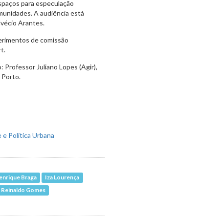
espaços para especulação
munidades. A audiência está
elvécio Arantes.
erimentos de comissão
t.
Professor Juliano Lopes (Agir),
 Porto.
enrique Braga
Iza Lourença
Reinaldo Gomes