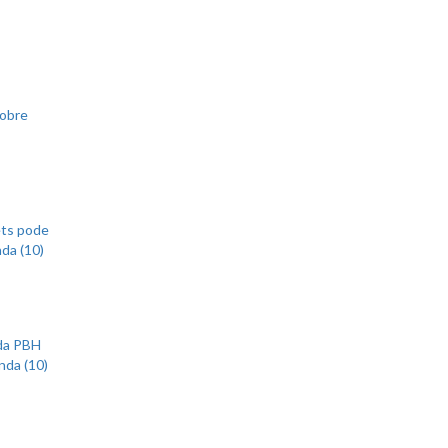
sobre
ets pode
nda (10)
 da PBH
nda (10)