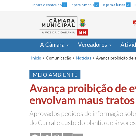
Ir para o conteúdo
1
Ir para o menu
2
Ir para a busca
3
A Câmara
Vereadores
Ativi
Início
>
Comunicação
>
Notícias
>
Avança proibição de 
MEIO AMBIENTE
Avança proibição de 
envolvam maus tratos
Aprovados pedidos de informação sobr
do Curral e custo do plantio de árvore